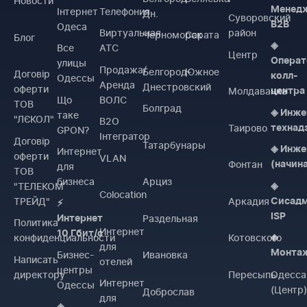
Новости
Менед
Інтернет
Телефония
Дн.
Суворовский
B2B
Одеса
Виртуальная
район
Черноморск
Сарата
Блог
◈
Все
АТС
Центр
Операт
улицы
Продажа/
Белгород-
Южное
Договiр
колл-
Одессы
Аренда
Днестровский
оферти
Молдаванка
центра
Що
ВОЛС
ТОВ
Болград
◈ Инже
таке
"ЛЄКОЛ"
B2O
Таирово
технад
GPON?
Інтегратор
Договiр
Татарбунары
◈ Инже
Интернет
оферти
VLAN
Фонтан
(начин
для
ТОВ
бизнеса
Арциз
"ТЕЛЕКОМ
◈
Colocation
ТРЕЙД"
Аркадия
Сисад
⚡
ISP
Раздельная
Интернет
Политика
Интернет
10 Гбит/с
конфиденциальности
Котовского
◈
для
Монта
Бизнес-
Ивановка
Написать
отелей
центры
директору
Пересыпь
Одесса
Интернет
Одессы
(Центр
Доброслав
для
◈