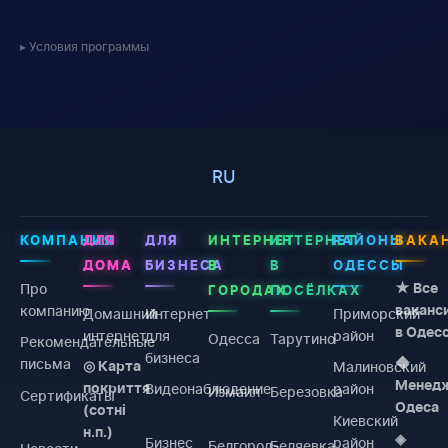
Условия программы
RU
КОМПАНИЯ
ДЛЯ
ДЛЯ
ИНТЕРНЕТ
ИНТЕРНЕТ
РАЙОНЫ
ВАКА
ДОМА
БИЗНЕСА
В
В
ОДЕССЫ
Про
★ Все
ГОРОДАХ
ПОСЁЛКАХ
компанию
ваканс
Домашний
Интернет
Приморский
в Одес
интернет
для
район
Одесса
Тарутино
Рекомендательные
бизнеса
письма
◆
Малиновский
◎ Карта
Менед
Видеонаблюдение
район
покриття
Измаил
Березовка
Сертификаты
Одеса
(сотні
Киевский
н.п.)
◈
Бизнес
район
Белгород-
Беляевка