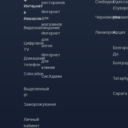
Слободка
Одесса
ресторанов
Интернет
(Сувор
Интернет
в
Черноморка
Измаил
для
Измаиле
магазинов
Видеонаблюдение
Ланжерон
Арциз
Интернет
для
Цифровое
аптек
Белгор
TV
Дн.
Интернет
Домашний
для
Болгра
телефон
клиник
Colocation
СисАдмин
Татарб
Выделенный
Сарата
IP
Заморожування
Личный
кабинет