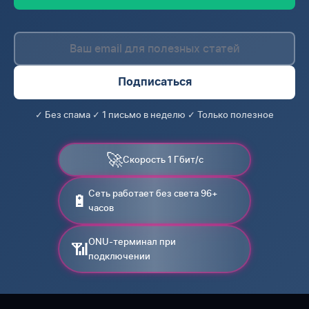
Подписаться
✓ Без спама ✓ 1 письмо в неделю ✓ Только полезное
🚀
Скорость 1 Гбит/с
Сеть работает без света 96+
🔋
часов
ONU-терминал при
📶
подключении