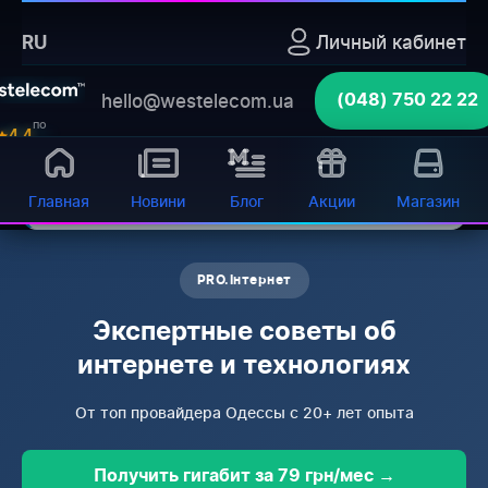
Главная
›
Блог
Личный кабинет
RU
Блог интернет-провайдера
⚡ Кратко:
hello@westelecom.ua
(048) 750 22 22
Westelecom в Одессе 📚 Полезные статьи о
по
4.4
GPON технологиях, настройке роутеров,
отзывам
советы экспертов. Читайте и узнавайте
больше!
Главная
Новини
Блог
Акции
Магазин
WESTELECOM
Онлайн-підтримка
PRO.Інтернет
Экспертные советы об
интернете и технологиях
От топ провайдера Одессы с 20+ лет опыта
Получить гигабит за 79 грн/мес →