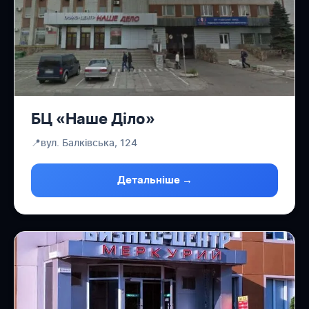
БЦ «Наше Діло»
📍
вул. Балківська, 124
Детальніше →