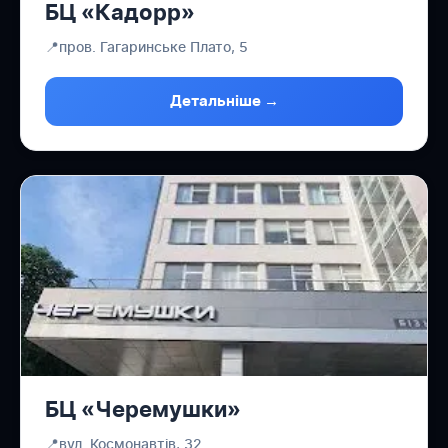
БЦ «Кадорр»
📍
пров. Гагаринське Плато, 5
Детальніше →
БЦ «Черемушки»
📍
вул. Космонавтів, 32