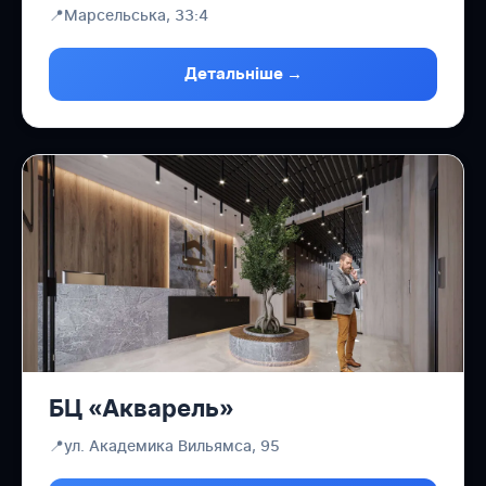
📍
Марсельська, 33:4
Детальніше →
БЦ «Акварель»
📍
ул. Академика Вильямса, 95