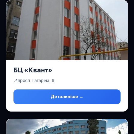
БЦ «Квант»
📍
просп. Гагаріна, 9
Детальніше →