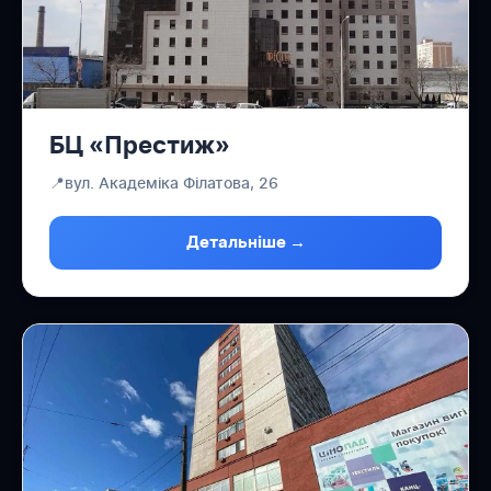
БЦ «Престиж»
📍
вул. Академіка Філатова, 26
Детальніше →