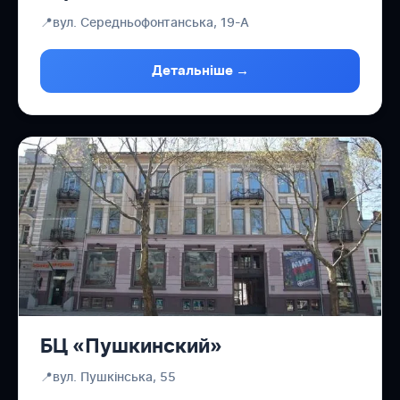
📍
вул. Середньофонтанська, 19-А
Детальніше →
БЦ «Пушкинский»
📍
вул. Пушкінська, 55