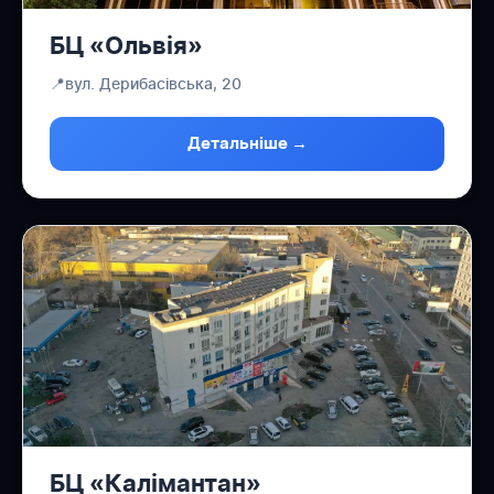
БЦ «Ольвія»
📍
вул. Дерибасівська, 20
Детальніше →
БЦ «Калімантан»