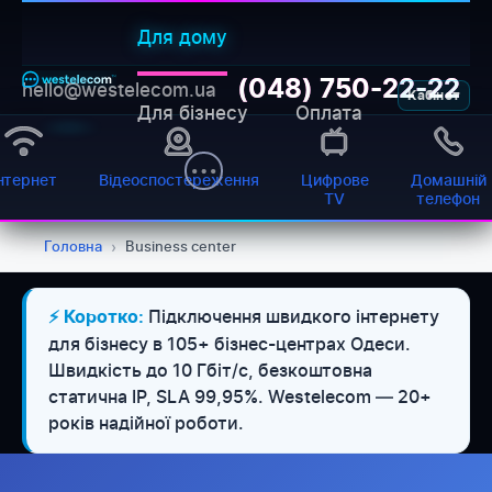
Для дому
(048) 750-22-22
hello@westelecom.ua
Кабінет
Для бізнесу
Оплата
нтернет
Відеоспостереження
Цифрове
Домашній
TV
телефон
Головна
›
Business center
Підключення швидкого інтернету
⚡ Коротко:
для бізнесу в 105+ бізнес-центрах Одеси.
Швидкість до 10 Гбіт/с, безкоштовна
статична IP, SLA 99,95%. Westelecom — 20+
років надійної роботи.
WESTELECOM
Онлайн-підтримка