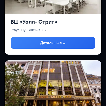
БЦ «Уолл- Стрит»
📍
вул. Пушкінська, 67
Детальніше →