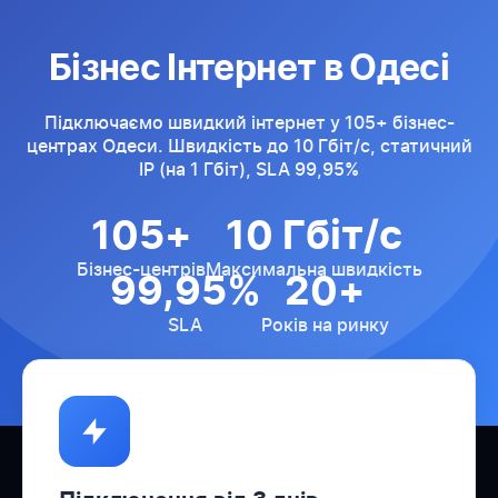
Бізнес Інтернет в Одесі
Підключаємо швидкий інтернет у 105+ бізнес-
центрах Одеси. Швидкість до 10 Гбіт/с, статичний
IP (на 1 Гбіт), SLA 99,95%
105+
10 Гбіт/с
Бізнес-центрів
Максимальна швидкість
99,95%
20+
SLA
Років на ринку