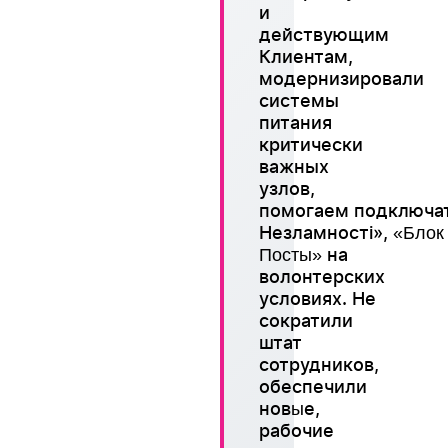
и
действующим
Клиентам,
модернизировали
системы
питания
критически
важных
узлов,
помогаем подключа
Незламності»,
«Блок
на
Посты»
волонтерских
условиях. Не
сократили
штат
WESTELECOM
сотрудников,
Онлайн-підтримка
обеспечили
нов
е,
ы
рабочие