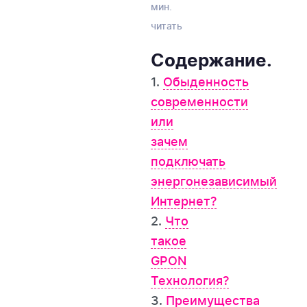
мин.
читать
Содержание.
1.
Обыденность
современности
или
зачем
подключать
энергонезависимый
Интернет?
2.
Что
такое
GPON
Технология?
3.
Преимущества