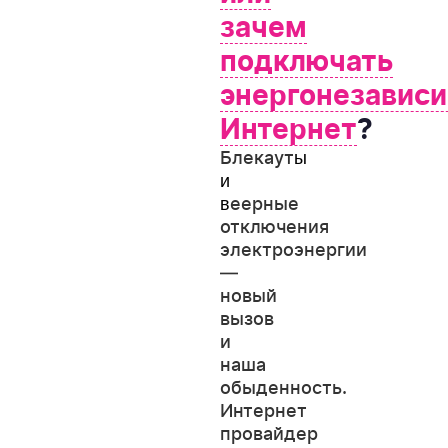
зачем
подключать
энергонезавис
Интернет
?
Блекаут
ы
и
еерные
в
отключения
электроэнергии
—
новый
вызов
и
наша
обыденность.
Интернет
провайдер