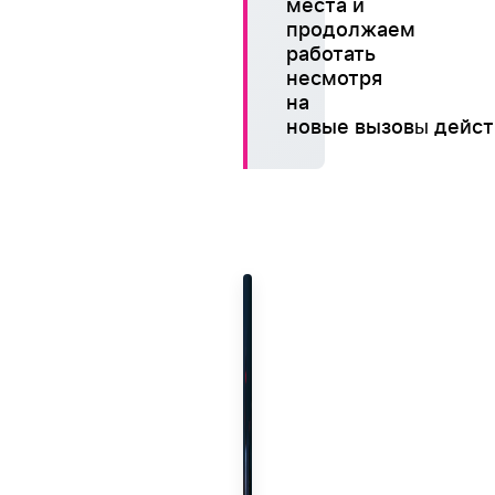
места и
продолжаем
работать
несмотря
на
новые вызов
дейст
ы