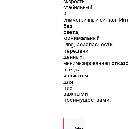
скорость,
с
табильный
и
Инт
симметричный сигнал,
без
света,
минимальн
ый
безопасность
Ping,
передачи
данн
ых,
отказ
минимизированная
всегда
являются
для
нас
важными
преимуществами.
Мы