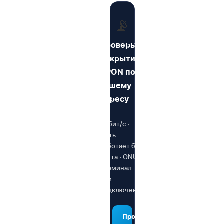
📡
Проверьте
покрытие
GPON по
вашему
адресу
1 Гбит/с ·
Сеть
работает без
света · ONU-
терминал
при
подключении
Проверить адрес