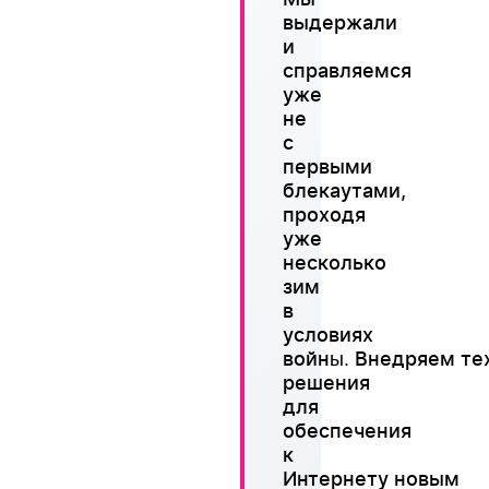
выдержали
и
справляемся
уже
не
с
первыми
блекаутами,
проходя
уже
несколько
зим
в
условиях
войн
Внедряем те
ы.
решения
для
обеспечения
к
Интернету новым