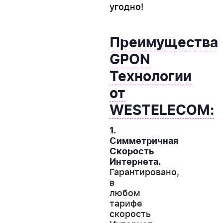
угодно!
Преимущества
GPON
Технологии
от
WESTELECOM:
1.
Симметричная
Скорость
Интернета.
Гарантировано,
в
любом
тарифе
скорость