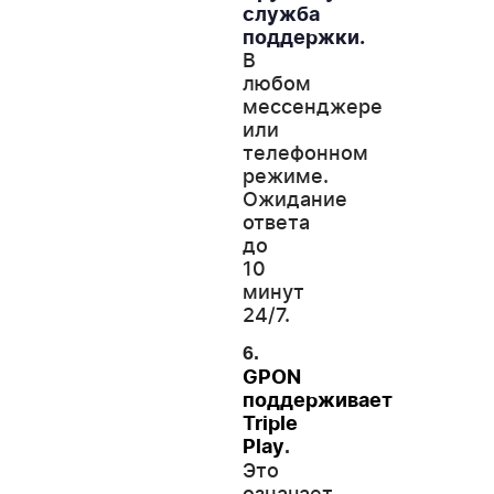
служба
поддержки.
В
любом
мессенджере
или
телефонном
режиме.
Ожидание
ответа
до
10
минут
24/7.
6.
GPON
поддерживает
Triple
.
Play
Это
означает,