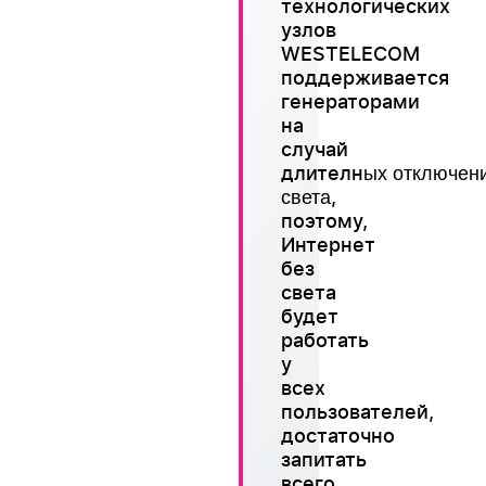
технологических
узлов
WESTELECOM
поддерживается
генераторами
на
случай
длителн
ых
отключен
,
света
поэтому,
Интернет
без
света
будет
работать
у
всех
пользователей,
достаточно
запитать
всего