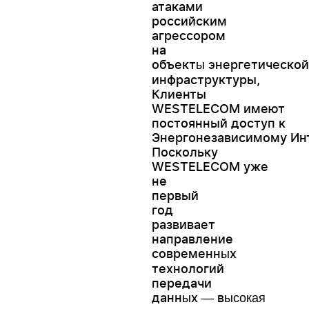
атаками
российским
агрессором
на
объект
энергетической
ы
инфраструктуры,
Клиенты
WESTELECOM имеют
постоянный доступ к
Энергонезависимому Ин
Поскольку
WESTELECOM уже
не
первый
год
развивает
направление
современн
х
ы
технологий
передачи
данн
х
в
ы
—
ысокая