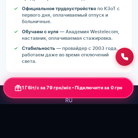
по КЗоТ с
Официальное трудоустройство
первого дня, оплачиваемый отпуск и
больничные.
— Академия Westelecom,
Обучаем с нуля
наставник, оплачиваемая стажировка.
— провайдер с 2003 года,
Стабильность
работаем даже во время отключений
света.
1 Гбіт/с за 79 грн/міс • Підключити за 0 грн
RU
КОМПАНИЯ
ДЛЯ
ДЛЯ
ИНТЕРНЕТ
ИНТЕРНЕТ
РАЙОНЫ
ВАКА
ДОМА
БИЗНЕСА
В
В
ОДЕССЫ
Про
★ Все
ГОРОДАХ
ПОСЁЛКАХ