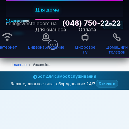
Для дома
(048) 750-22-22
hello@westelecom.ua
Кабинет
Для бизнеса
Оплата
WESTELECOM
Онлайн-підтримка
Интернет
Видеонаблюдение
Цифровое
Домашний
TV
телефон
Главная
›
Vacancies
Бот для самообслуживания
баланс, диагностика, оборудование 24/7
Открыть