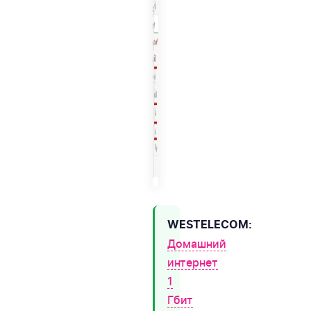
WESTELECOM:
Домашний
интернет
1
Гбит