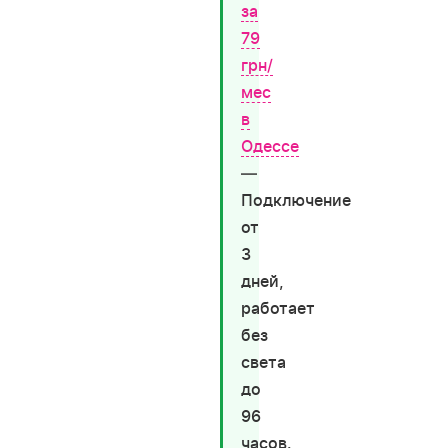
за
79
грн/
мес
в
Одессе
—
Подключение
от
3
дней,
работает
без
света
до
96
часов.