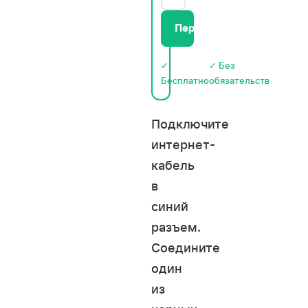
Перезвоните мне
✓
✓ Без
Бесплатно
обязательств
Подключите
интернет-
кабель
в
синий
разъем.
Соедините
один
из