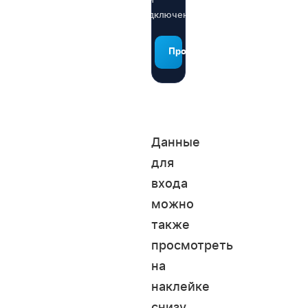
подключении
Проверить адрес
Данные
для
входа
можно
также
просмотреть
на
наклейке
снизу