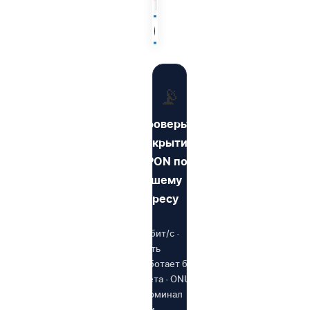
📡
Проверьте
покрытие
GPON по
вашему
адресу
1 Гбит/с ·
Сеть
работает без
света · ONU-
терминал
при