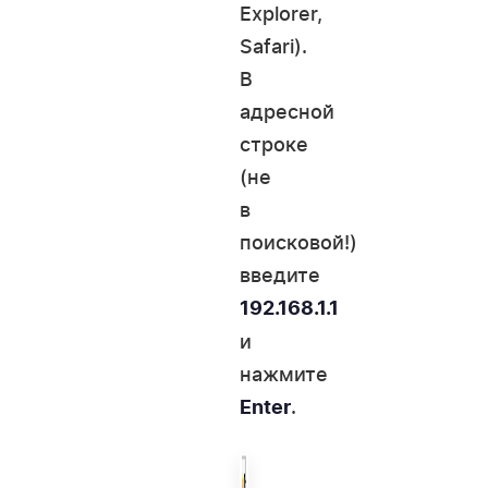
Explorer,
Safari).
В
адресной
строке
(не
в
поисковой!)
введите
192.168.1.1
и
нажмите
.
Enter