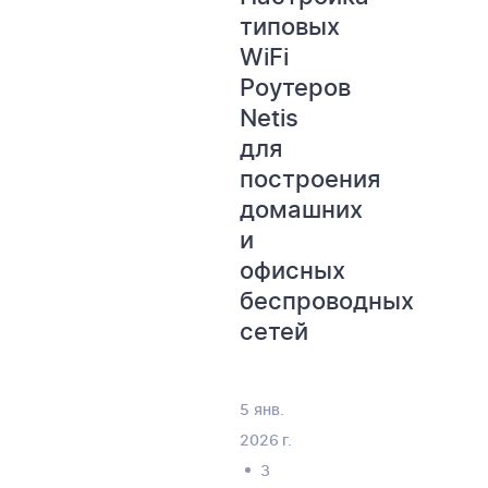
типовых
WiFi
Роутеров
Netis
для
построения
домашних
и
офисных
беспроводных
сетей
5 янв.
2026 г.
3