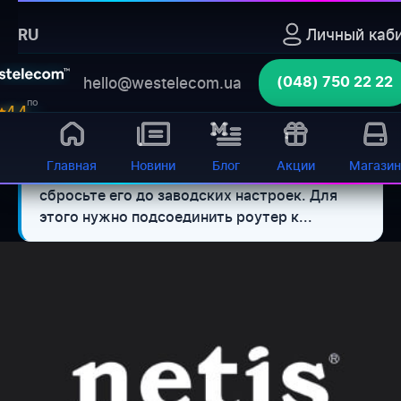
Главная
›
Блог
›
Личный каб
RU
Nastrojka routera netis posagovaa instrukcia
Бот для самообслуживания
hello@westelecom.ua
(048) 750 22 22
баланс, диагностика, оборудование 24/7
Открыть
по
4.4
отзывам
1. Подготовка к настройке. Если
⚡ Кратко:
Главная
Новини
Блог
Акции
Магазин
роутер раньше уже использовался &ndash;
сбросьте его до заводских настроек. Для
этого нужно подсоединить роутер к...