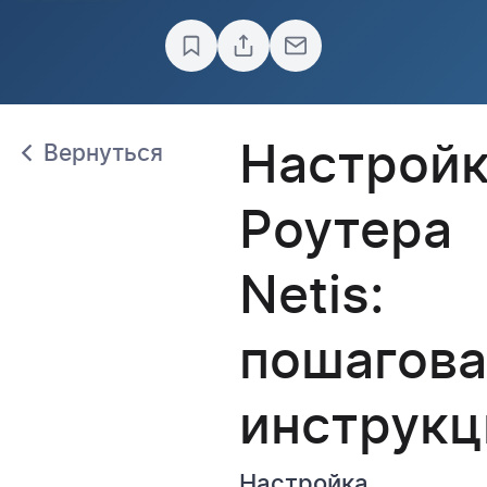
Настрой
Вернуться
Роутера
Netis:
пошагова
инструкц
Настройка