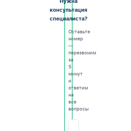
Нужна
консультация
специалиста?
Оставьте
номер
—
перезвоним
за
5
минут
и
ответим
на
все
вопросы