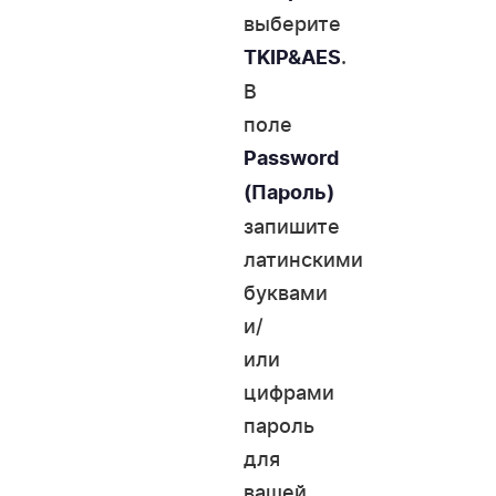
выберите
.
TKIP&AES
В
поле
Password
(Пароль)
запишите
латинскими
буквами
и/
или
цифрами
пароль
для
вашей