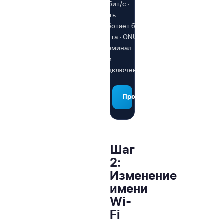
1 Гбит/с ·
Сеть
работает без
света · ONU-
терминал
при
подключении
Проверить адрес
Шаг
2:
Изменение
имени
Wi-
Fi