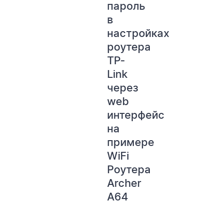
пароль
в
настройках
роутера
TP-
Link
через
WESTELECOM
Онлайн-підтримка
web
интерфейс
на
примере
WiFi
Роутера
Archer
A64