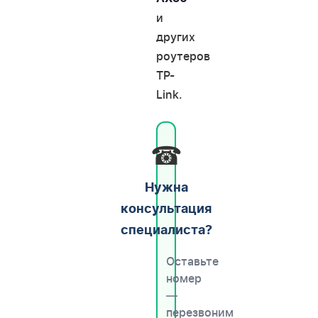
и
других
роутеров
TP-
Link.
☎
Нужна
консультация
специалиста?
Оставьте
номер
—
перезвоним