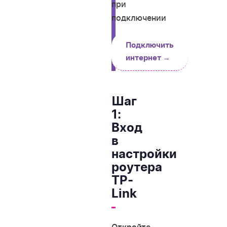
при
подключении
Подключить
интернет →
Шаг
1:
Вход
в
настройки
роутера
TP-
Link
Откройте