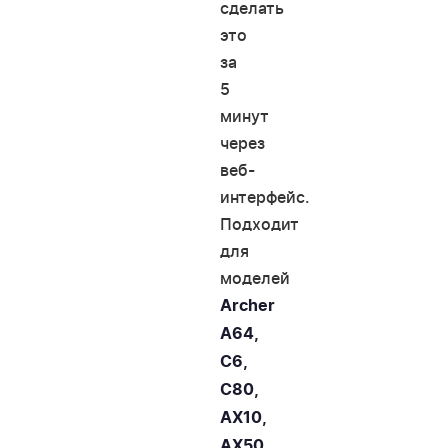
сделать
это
за
5
минут
через
веб-
интерфейс.
Подходит
для
моделей
Archer
A64,
C6,
C80,
AX10,
AX50