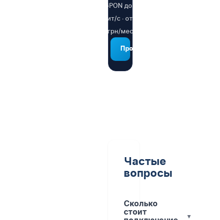
GPON до 1
Гбит/с · от 79
грн/мес
Проверить
Частые
вопросы
Сколько
стоит
▼