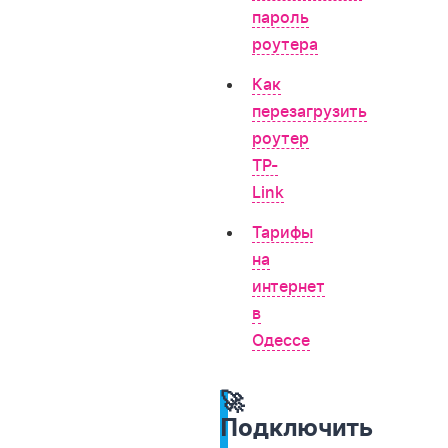
пароль
роутера
Как
перезагрузить
роутер
TP-
Link
Тарифы
на
интернет
в
Одессе
🚀
Подключить