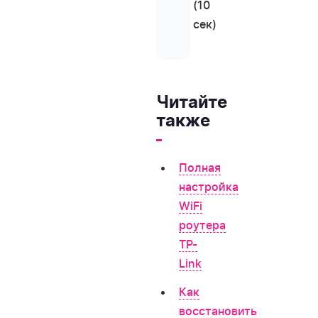
(10
сек)
Читайте
также
Полная
настройка
WiFi
роутера
TP-
Link
Как
восстановить