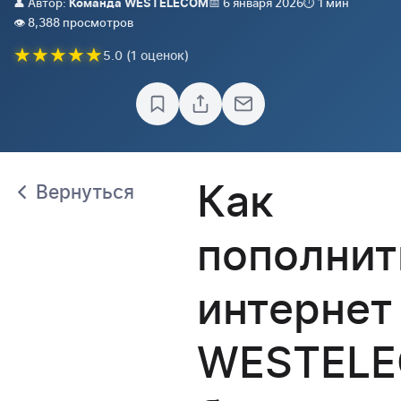
👤 Автор:
📅 6 января 2026
⏱️ 1 мин
Команда WESTELECOM
👁️ 8,388 просмотров
★
★
★
★
★
5.0 (1 оценок)
Как
Вернуться
пополнит
интернет
WESTEL