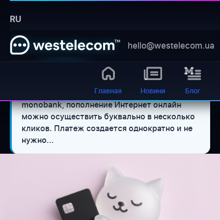
Главная
›
Блог
›
RU
Kak popolnit internet westelecom bez komissii s pomosu
mono
hello@westelecom.ua
Бот для самообслуживания
баланс, диагностика, оборудование 24/7
Открыть
по отзывам
4.4
Главная
Новини
Блог
Если вы являетесь клиентом
⚡ Кратко:
monobank, пополнение Интернет онлайн
можно осуществить буквально в несколько
кликов. Платеж создается однократно и не
нужно...