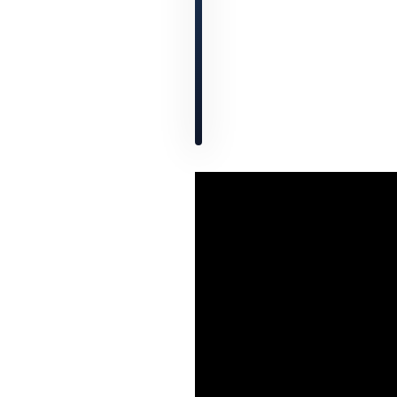
через
monobank
за
30
секунд