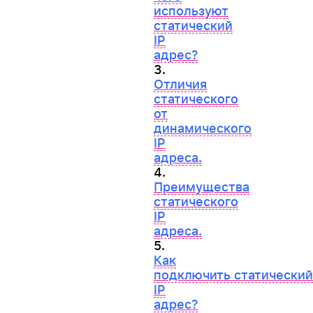
используют
статический
IP
адрес?
3.
Отличия
статического
от
динамического
IP
адреса.
4.
Преимущества
статического
IP
адреса.
5.
Как
подключить статический
IP
адрес?