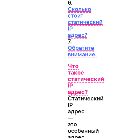
6.
Сколько
стоит
статический
IP
адрес?
7.
Обратите
внимание.
Что
такое
статический
IP
адрес?
Статический
IP
адрес
—
это
особенный
адрес