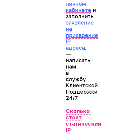
личном
кабинете
и
заполнить
заявление
на
присвоение
IP
адреса
.
—
написать
нам
в
службу
Клиентской
Поддержки
24/7
Сколько
стоит
статический
IP