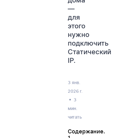
дома
—
для
этого
нужно
подключить
Статический
IP.
3 янв.
2026 г.
3
мин.
читать
Содержание.
1.