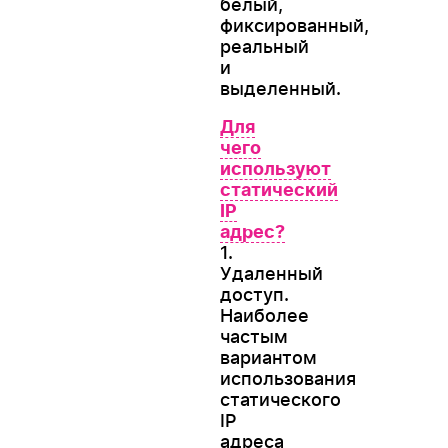
белый,
фиксированный,
реальный
и
выделенный.
Для
чего
используют
статический
IP
адрес?
1.
Удаленный
доступ.
Наиболее
частым
вариантом
использования
статического
IP
адреса