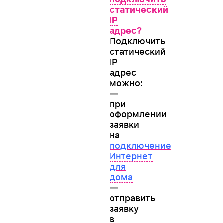
статический
IP
адрес?
Подключить
статический
IP
адрес
можно:
—
при
оформлении
заявки
на
подключение
Интернет
для
дома
—
отправить
заявку
в