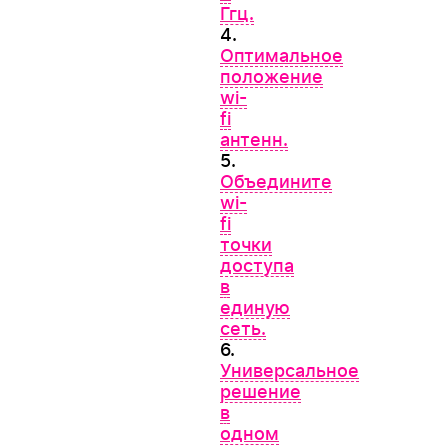
Ггц.
4.
Оптимальное
положение
wi-
fi
антенн.
5.
Объедините
wi-
fi
точки
доступа
в
единую
сеть.
6.
Универсальное
решение
в
одном