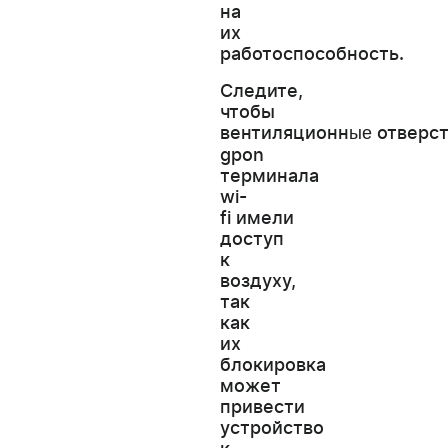
на
их
работоспособность.
Следите,
чтобы
вентиляционн
отверс
ые
gpon
терминала
wi-
fi имели
доступ
к
воздуху,
так
как
их
блокировка
может
привести
устройство