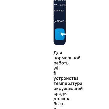
света · ONU-
терминал
при
подключении
Проверить адрес
Для
нормальной
работы
wi-
fi
устройства
температура
окружающей
среды
должна
быть
в