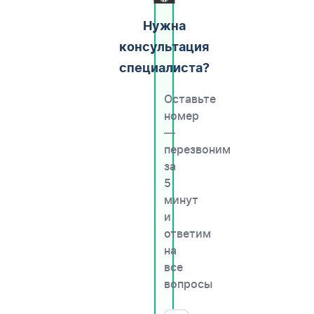
Нужна
консультация
специалиста?
Оставьте
номер
—
перезвоним
за
5
минут
и
ответим
на
все
вопросы