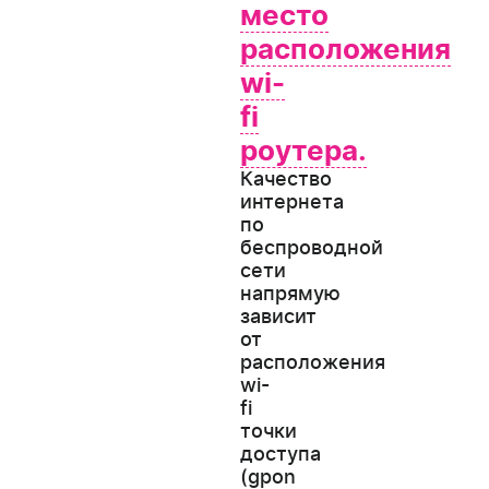
место
расположения
wi-
fi
роутера.
Качество
интернета
по
беспроводной
сети
напрямую
зависит
от
расположения
wi-
fi
точки
доступа
(gpon