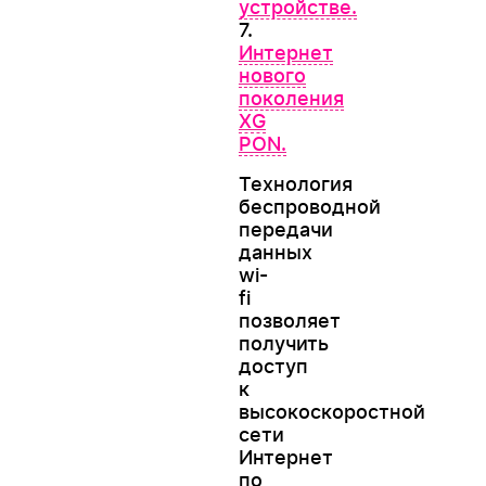
устройстве.
7.
Интернет
нового
поколения
XG
PON.
Технология
беспроводной
передачи
данных
wi-
fi
позволяет
получить
доступ
к
высокоскоростной
сети
Интернет
по