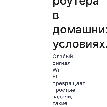
роутера
в
домашни
условиях
Слабый
сигнал
Wi-
Fi
превращает
простые
задачи,
такие