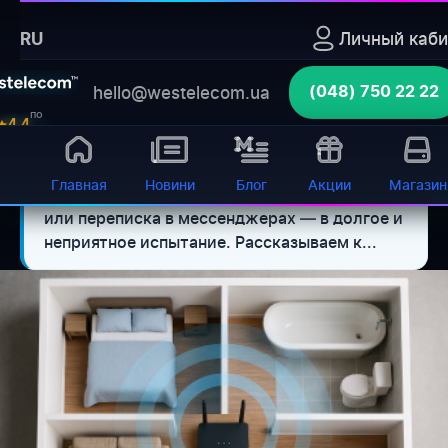
Главная
›
Блог
›
Личный каби
RU
Kak usilit signal vaj faj routera v domasnih usloviah
Бот для самообслуживания
hello@westelecom.ua
(048) 750 22 22
баланс, диагностика, оборудование 24/7
Открыть
по
4.4
отзывам
Слабый сигнал wi-fi превращает
⚡ Кратко:
Главная
Новини
Блог
Акции
Магазин
простые задачи, такие как проверка почты
или переписка в мессенджерах — в долгое и
неприятное испытание. Рассказываем к...