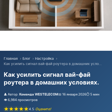
Главная
›
Блог
›
Настройка
›
Как усилить сигнал вай-фай роутера в домашних усло...
Как усилить сигнал вай-фай
роутера в домашних условиях.
👤 Автор:
📅 16 января 2026
⏱️ 5 мин
Команда WESTELECOM
👁️ 6,984 просмотров
★
★
★
★
★
4.5
Оцените!