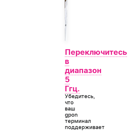
Переключитесь
в
диапазон
5
Ггц.
Убедитесь,
что
ваш
gpon
терминал
поддерживает