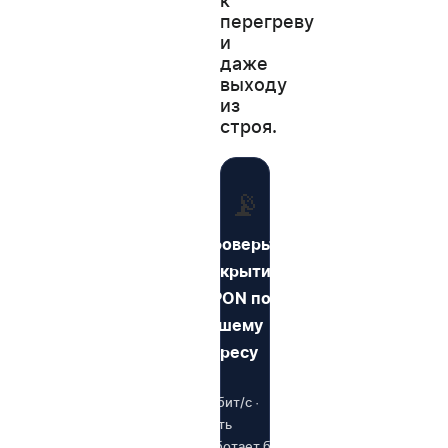
к
перегреву
и
даже
выходу
из
строя.
📡
Проверьте
покрытие
GPON по
вашему
адресу
1 Гбит/с ·
Сеть
работает без