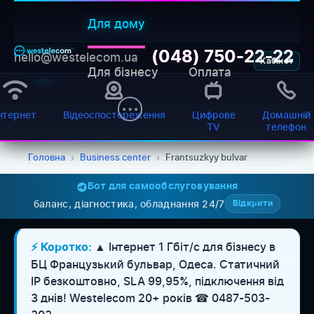
Для дому
(048) 750-22-22
hello@westelecom.ua
Кабінет
Для бізнесу
Оплата
нтернет
Відеоспостереження
Цифрове
Домашній
TV
телефон
Головна
›
Business center
›
Frantsuzkyy bulvar
Бот для самообслуговування
баланс, діагностика, обладнання 24/7
Відкрити
▲ Інтернет 1 Гбіт/с для бізнесу в
⚡ Коротко:
БЦ Французький бульвар, Одеса. Статичний
IP безкоштовно, SLA 99,95%, підключення від
WESTELECOM
Онлайн-підтримка
3 днів! Westelecom 20+ років ☎ 0487-503-