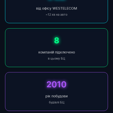
від офісу WESTELECOM
~12 хв на авто
8
компаній підключено
в цьому БЦ
2010
рік побудови
будівлі БЦ