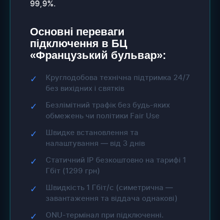
99,9%.
Основні переваги
підключення в БЦ
«Французький бульвар»:
Круглодобова технічна підтримка 24/7
✓
без вихідних і святків
Безлімітний трафік без будь-яких
✓
обмежень чи політики Fair Use
Швидке встановлення та
✓
налаштування — від 3 днів
Статичний IP безкоштовно на тарифі 1
✓
Гбіт (1299 грн)
Швидкість 1 Гбіт/с (симетрична —
✓
завантаження та віддача однакові)
ONU-термінал при підключенні.
✓