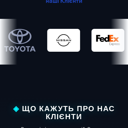
наші Клієнти
ota
Nissan
FedEx
Нов
ЩО КАЖУТЬ ПРО НАС
КЛІЄНТИ