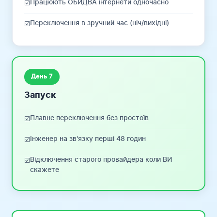
Працюють ОБИДВА інтернети одночасно
☑️
Переключення в зручний час (ніч/вихідні)
☑️
День 7
Запуск
Плавне переключення без простоїв
☑️
Інженер на зв'язку перші 48 годин
☑️
Відключення старого провайдера коли ВИ
☑️
скажете