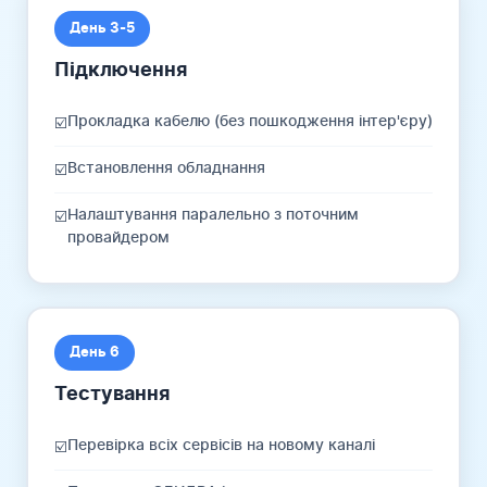
День 3-5
Підключення
Прокладка кабелю (без пошкодження інтер'єру)
☑️
Встановлення обладнання
☑️
Налаштування паралельно з поточним
☑️
провайдером
День 6
Тестування
Перевірка всіх сервісів на новому каналі
☑️