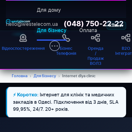
Для дому
(048) 750-22-22
hello@westelecom.ua
Кабінет
Для бізнесу
Оплата
Відеоспостереження
Бізнес
Оренда
B2O
Телефонія
/
Інтегра
Продаж
ВОЛЗ
Головна
›
Для бізнесу
›
Internet dlya clinic
Інтернет для клінік та медичних
⚡ Коротко:
закладів в Одесі. Підключення від 3 днів, SLA
99,95%, 24/7. 20+ років.
WESTELECOM
Онлайн-підтримка