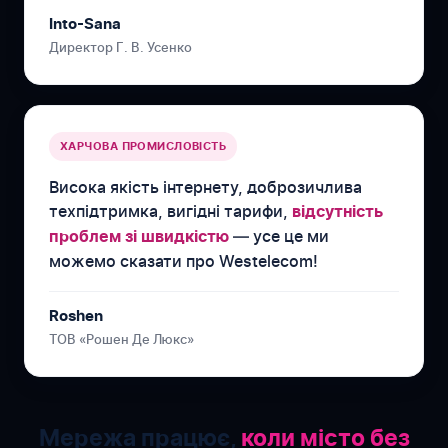
Into-Sana
Директор Г. В. Усенко
ХАРЧОВА ПРОМИСЛОВІСТЬ
Висока якість інтернету, доброзичлива
техпідтримка, вигідні тарифи,
відсутність
— усе це ми
проблем зі швидкістю
можемо сказати про Westelecom!
Roshen
ТОВ «Рошен Де Люкс»
Мережа працює,
коли місто без