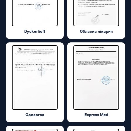
Dyckerhoff
Обласна лікарня
Одесагаз
Express Med