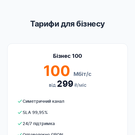
Тарифи для бізнесу
Бізнес 100
100
Мбіт/с
299
від
₴/міс
Симетричний канал
SLA 99,95%
24/7 підтримка
Оптоволокно GPON