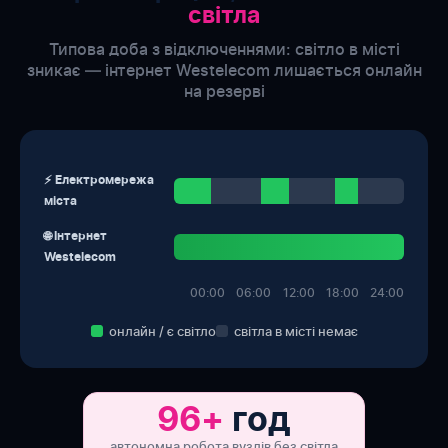
світла
Типова доба з відключеннями: світло в місті
зникає — інтернет Westelecom лишається онлайн
на резерві
⚡ Електромережа
міста
🌐 Інтернет
Westelecom
00:00
06:00
12:00
18:00
24:00
онлайн / є світло
світла в місті немає
96+
год
автономна робота вузлів без світла