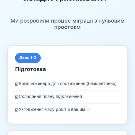
Ми розробили процес міграції з нульовим
простоєм
День 1-2
Підготовка
Виїзд інженера для обстеження (безкоштовно)
☑️
Складання плану підключення
☑️
Узгодження часу робіт з вашим IT
☑️