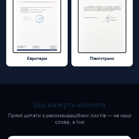
Євротерм
Північтранс
Що кажуть клієнти
Прямі цитати з рекомендаційних листів — не наші
слова, а їхні