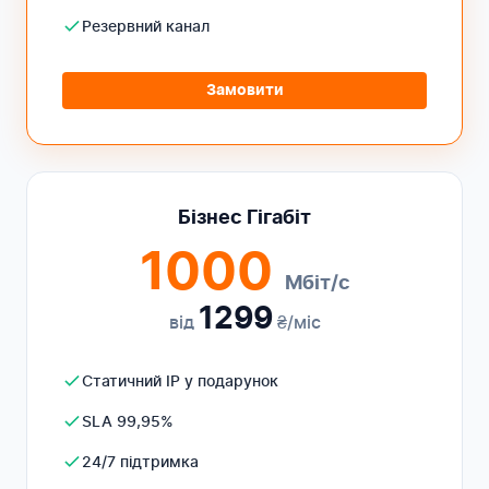
Резервний канал
Замовити
Бізнес Гігабіт
1000
Мбіт/с
1299
від
₴/міс
Статичний IP у подарунок
SLA 99,95%
24/7 підтримка