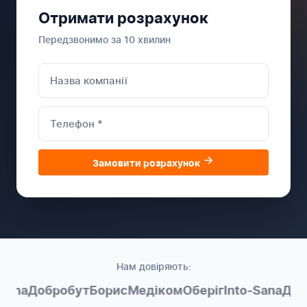
Отримати розрахунок
Передзвонимо за 10 хвилин
Замовити розрахунок
Нам довіряють:
ana
Добробут
Борис
Медіком
Оберіг
Into-Sana
Добр