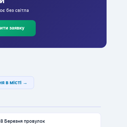
ій
ює без світла
ити заявку
я в місті →
8 Березня провулок