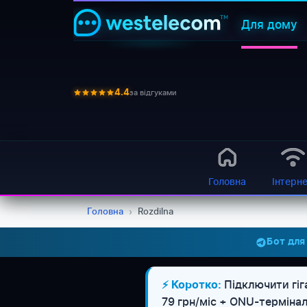
Для дому
за відгуками
4.4
Головна
Інтерн
Головна
›
Rozdilna
Бот для
Підключити гіг
⚡ Коротко:
79 грн/міс + ONU-термінал