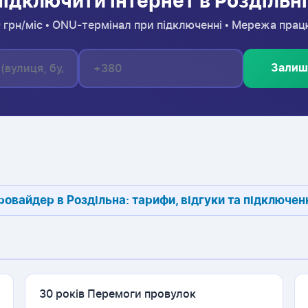
ідключити інтернет в Роздільн
79 грн/міс • ONU-термінал при підключенні • Мережа прац
Залиш
ровайдер в Роздільна: тарифи, відгуки та підключенн
30 років Перемоги провулок