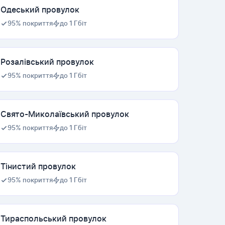
Одеський провулок
95% покриття
до 1 Гбіт
Розалівський провулок
95% покриття
до 1 Гбіт
Свято-Миколаївський провулок
95% покриття
до 1 Гбіт
Тінистий провулок
95% покриття
до 1 Гбіт
Тираспольський провулок