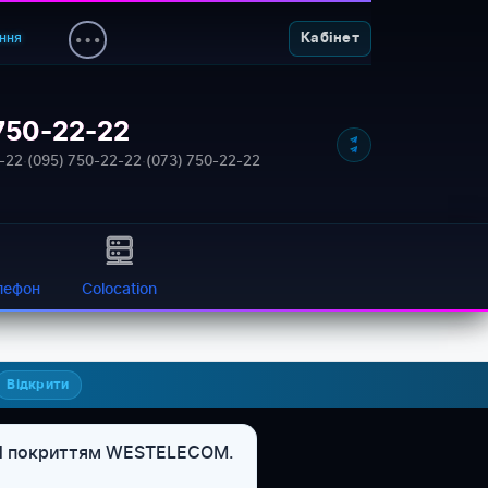
ння
Кабінет
750-22-22
-22
·
(095) 750-22-22
·
(073) 750-22-22
лефон
Colocation
Відкрити
PON покриттям WESTELECOM.