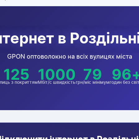
нтернет в Роздільн
GPON оптоволокно на всіх вулицях міста
125
1000
79
96
лиць з покриттям
Мбіт/с швидкість
грн/міс мінімум
годин без сві