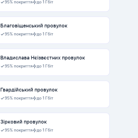
95% покриття
до 1 Гбіт
Благовіщенський провулок
95% покриття
до 1 Гбіт
Владислава Нєізвєстних провулок
95% покриття
до 1 Гбіт
Гвардійський провулок
95% покриття
до 1 Гбіт
Зірковий провулок
95% покриття
до 1 Гбіт