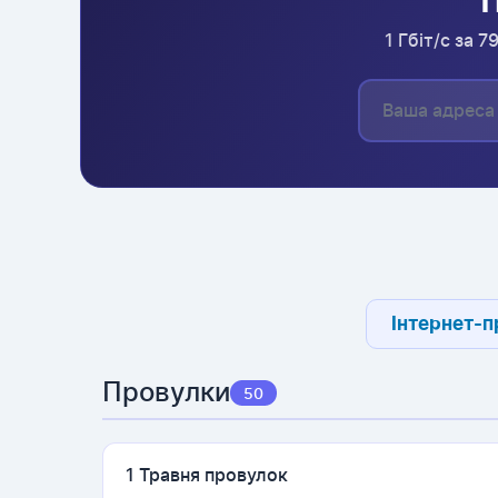
П
1 Гбіт/с за 
Інтернет-п
Провулки
50
1 Травня провулок