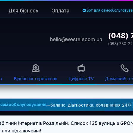
Для бізнесу
Оплата
Бот для самообслуговува
(048) 
hello@westelecom.ua
(098) 750-22
ет
Відеоспостереження
Цифрове TV
Домашній те
—
баланс, діагностика, обладнання 24/7
 самообслуговування
абітний інтернет в Роздільній. Список 125 вулиць з G
 при підключенні!