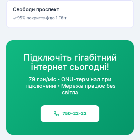
Свободи проспект
95% покриття
до 1 Гбіт
Підключіть гігабітний
інтернет сьогодні!
79 грн/міс • ONU-термінал при
підключенні • Мережа працює без
світла
750-22-22