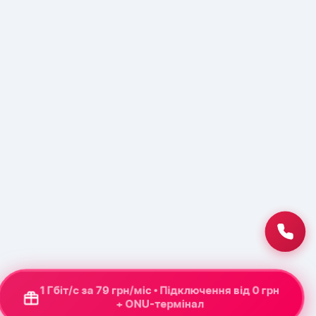
1 Гбіт/с за 79 грн/міс • Підключення від 0 грн
+ ONU-термінал