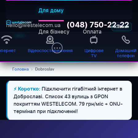
Для дому
(048) 750-22-22
hello@westelecom.ua
Кабінет
Для бізнесу
Оплата
нтернет
Відеоспостереження
Цифрове
Домашній
TV
телефон
Головна
›
Dobroslav
WESTELECOM
Підключити гігабітний інтернет в
⚡ Коротко:
Онлайн-підтримка
Доброславі. Список 43 вулиць з GPON
покриттям WESTELECOM. 79 грн/міс + ONU-
термінал при підключенні!