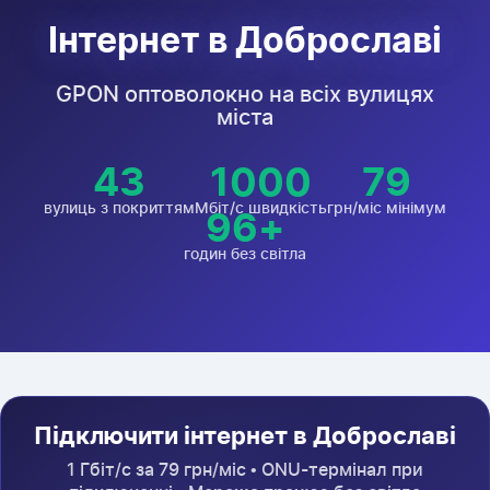
Інтернет в Доброславі
GPON оптоволокно на всіх вулицях
міста
43
1000
79
вулиць з покриттям
Мбіт/с швидкість
грн/міс мінімум
96+
годин без світла
Підключити інтернет в Доброславі
1 Гбіт/с за 79 грн/міс • ONU-термінал при