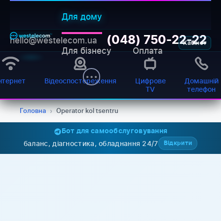
Для дому
(048) 750-22-22
hello@westelecom.ua
Кабінет
Для бізнесу
Оплата
нтернет
Відеоспостереження
Цифрове
Домашній
TV
телефон
WESTELECOM
Онлайн-підтримка
Головна
›
Operator kol tsentru
Бот для самообслуговування
баланс, діагностика, обладнання 24/7
Відкрити