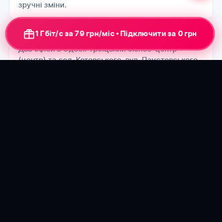
зручні зміни.
1 Гбіт/с за 79 грн/міс • Підключити за 0 грн
Де знаходяться офіси?
Два офіси в Одесі: Троїцький бізнес-центр
(центр) та сел. Котовського, вул. Паустовського,
18. Обираєте зручний.
Що входить в обовʼязки?
Приймання вхідних дзвінків (консультації,
оформлення заявок), обробка звернень з сайту/
чатів/месенджерів, консультації діючих
абонентів.
Робота оператором кол-центру в
Одесі