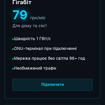
Гігабіт
79
грн/міс
Для дому та сім'ї
Швидкість 1 Гбіт/с
▸
ONU-термінал при підключенні
▸
Мережа працює без світла 96+ год
▸
Необмежений трафік
▸
Підключити