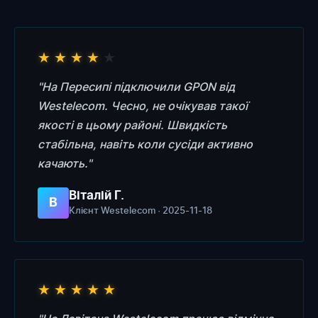
★
★
★
★
★
"На Пересипі підключили GPON від
Westelecom. Чесно, не очікував такої
якості в цьому районі. Швидкість
стабільна, навіть коли сусіди активно
качають."
Віталій Г.
В
Клієнт Westelecom · 2025-11-18
★
★
★
★
★