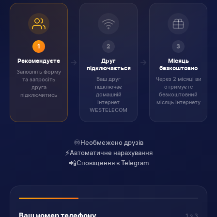
1
2
3
Рекомендуєте
Друг
Місяць
підключається
безкоштовно
Заповніть форму
Ваш друг
Через 2 місяці ви
та запросіть
підключає
отримуєте
друга
домашній
безкоштовний
підключитись
інтернет
місяць інтернету
WESTELECOM
♾️
Необмежено друзів
⚡
Автоматичне нарахування
📲
Сповіщення в Telegram
Ваш номер телефону
1 з 3