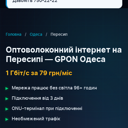
Дзвоніть 750-22-22
Головна
/
Одеса
/
Пересип
Оптоволоконний інтернет на
Пересипі — GPON Одеса
1 Гбіт/с за 79 грн/міс
▸
Мережа працює без світла 96+ годин
▸
Підключення від 3 днів
▸
ONU-термінал при підключенні
▸
Необмежений трафік