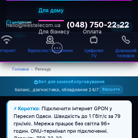
Для дому
(048) 750-22-22
hello@westelecom.ua
Кабінет
Для бізнесу
Оплата
нтернет
Відеоспостереження
Цифрове
Домашній
TV
телефон
Головна
›
Peresyp
Бот для самообслуговування
баланс, діагностика, обладнання 24/7
Відкрити
Підключити інтернет GPON у
⚡ Коротко:
Пересип Одеси. Швидкість до 1 Гбіт/с за 79
грн/міс. Мережа працює без світла 96+
WESTELECOM
Онлайн-підтримка
годин. ONU-термінал при підключенні.