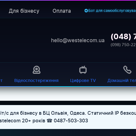
Для бізнесу
Оплата
Бот для самообслуговува
(048) 
hello@westelecom.ua
(098) 750-22
ет
Відеоспостереження
Цифрове TV
Домашній те
іт/с для бізнесу в БЦ Ольвія, Одеса. Статичний IP безк
Westelecom 20+ років ☎ 0487-503-303