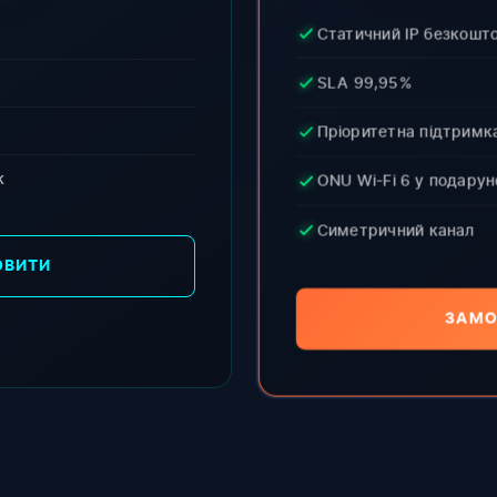
Статичний IP безкошт
SLA 99,95%
Пріоритетна підтримк
к
ONU Wi-Fi 6 у подарун
Симетричний канал
ОВИТИ
ЗАМО