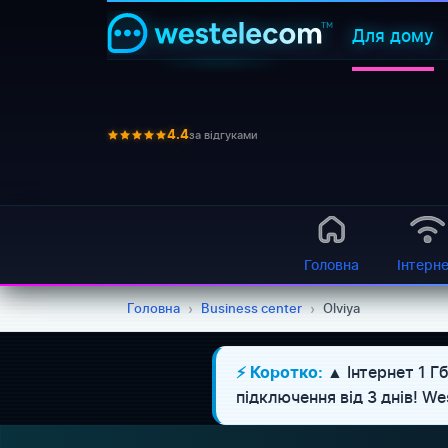
Для дому
за відгуками
4.4
Головна
Інтерн
Головна
›
Business center
›
Olviya
▲ Інтернет 1 Гб
⚡ Коротко:
підключення від 3 днів! 