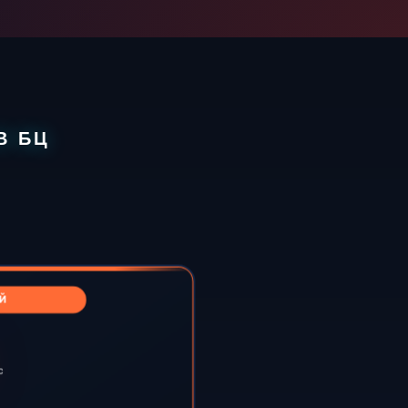
В БЦ
Й
с