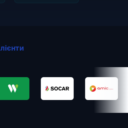
лієнти
Socar
Amic
Into-S