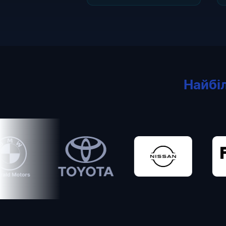
Найбі
Toyota
Nissan
FedEx