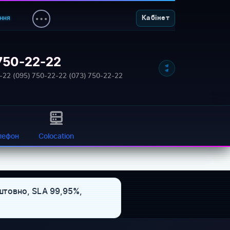
ння
Кабінет
750-22-22
-22
·
(095) 750-22-22
·
(073) 750-22-22
лефон
Colocation
оштовно, SLA 99,95%,