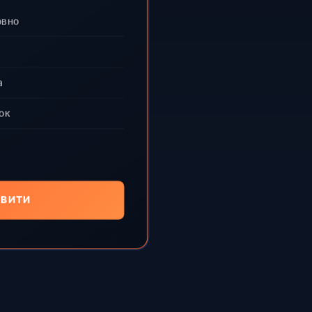
овно
а
ок
ВИТИ