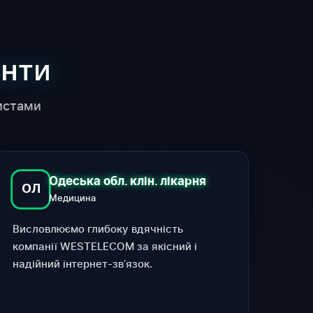
ЄНТИ
истами
Одеська обл. клін. лікарня
ОЛ
Медицина
Висловлюємо глибоку вдячність
компанії WESTELECOM за якісний і
надійний інтернет-звʼязок.