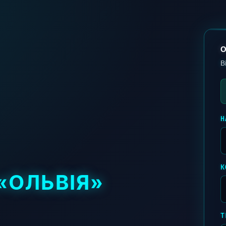
О
В
Н
К
«ОЛЬВІЯ»
Т