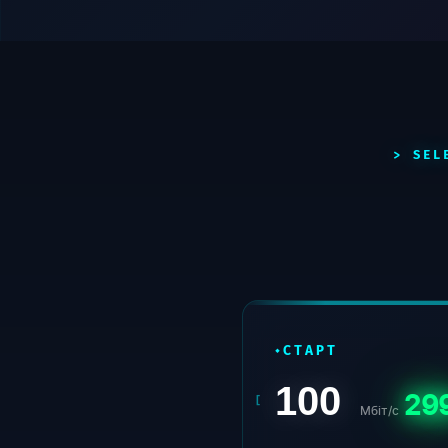
СТАРТ
100
29
Мбіт/с