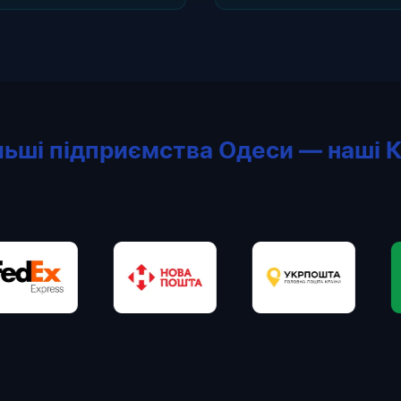
льші підприємства Одеси — наші К
Нова Пошта
Укрпошта
WOG