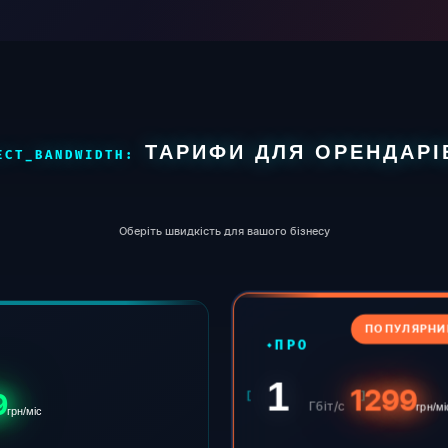
ТАРИФИ ДЛЯ ОРЕНДАРІ
Оберіть швидкість для вашого бізнесу
ПОПУЛЯРНИ
ПРО
1
1299
9
Гбіт/с
грн/мі
грн/міс