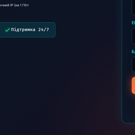
чний IP (на 1 Гбіт
E
Підтримка 24/7
Б