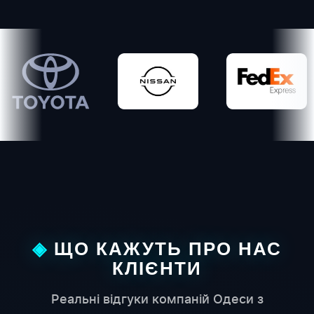
ota
Nissan
FedEx
Нова
ЩО КАЖУТЬ ПРО НАС
КЛІЄНТИ
Реальні відгуки компаній Одеси з