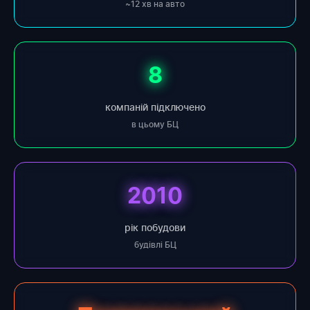
~12 хв на авто
8
компаній підключено
в цьому БЦ
2010
рік побудови
будівлі БЦ