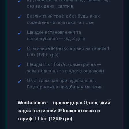
✓
без вихідних і святків
Безлімітний трафік без будь-яких
✓
обмежень чи політики Fair Use
Швидке встановлення та
✓
налаштування — від 3 днів
Статичний IP безкоштовно на тарифі 1
✓
Гбіт (1299 грн)
Швидкість 1 Гбіт/с (симетрична —
✓
завантаження та віддача однакові)
ONU-термінал при підключенні.
✓
Роутер можна придбати у магазині
Westelecom — провайдер в Одесі, який
надає статичний IP безкоштовно на
тарифі 1 Гбіт (1299 грн).