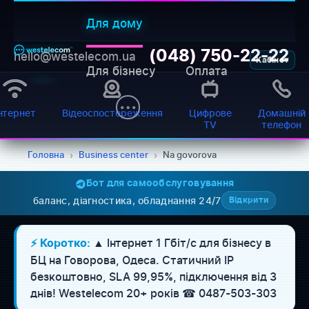
Для дому
(048) 750-22-22
hello@westelecom.ua
Кабінет
Для бізнесу
Оплата
нтернет
Відеоспостереження
Цифрове
Домашній
TV
телефон
Головна
›
Business center
›
Na govorova
Бот для самообслуговування
баланс, діагностика, обладнання 24/7
Відкрити
▲ Інтернет 1 Гбіт/с для бізнесу в
⚡ Коротко:
БЦ на Говорова, Одеса. Статичний IP
безкоштовно, SLA 99,95%, підключення від 3
WESTELECOM
Онлайн-підтримка
днів! Westelecom 20+ років ☎ 0487-503-303