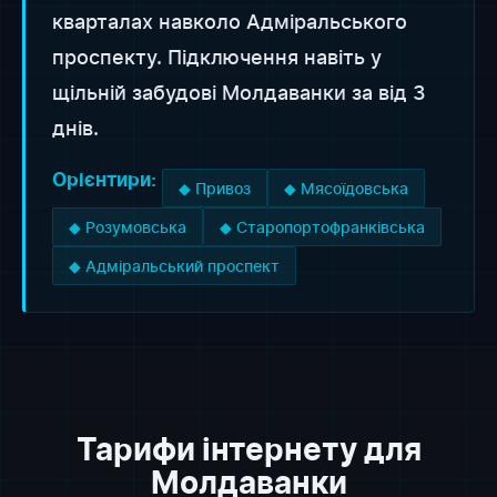
кварталах навколо Адміральського
проспекту. Підключення навіть у
щільній забудові Молдаванки за від 3
днів.
Орієнтири:
◆ Привоз
◆ Мясоїдовська
◆ Розумовська
◆ Старопортофранківська
◆ Адміральський проспект
Тарифи інтернету для
Молдаванки