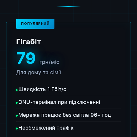
ПОПУЛЯРНИЙ
Гігабіт
79
грн/міс
Для дому та сім'ї
Швидкість 1 Гбіт/с
▸
ONU-термінал при підключенні
▸
Мережа працює без світла 96+ год
▸
Необмежений трафік
▸