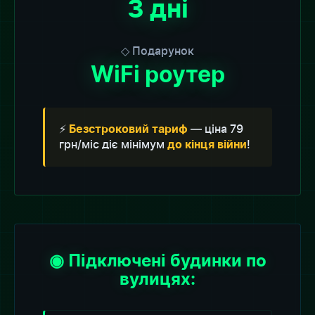
3 дні
◇ Подарунок
WiFi роутер
⚡
— ціна 79
Безстроковий тариф
грн/міс діє мінімум
!
до кінця війни
◉ Підключені будинки по
вулицях: