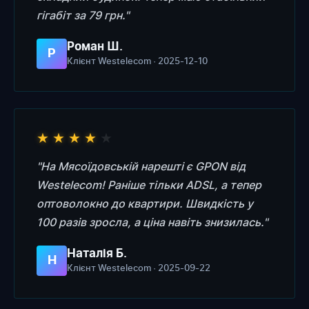
гігабіт за 79 грн."
Роман Ш.
Р
Клієнт Westelecom · 2025-12-10
★
★
★
★
★
"На Мясоїдовській нарешті є GPON від
Westelecom! Раніше тільки ADSL, а тепер
оптоволокно до квартири. Швидкість у
100 разів зросла, а ціна навіть знизилась."
Наталія Б.
Н
Клієнт Westelecom · 2025-09-22