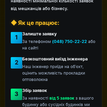
наявності мінімальної кількості заявок
від мешканців або бізнесу.
◆ Як це працює:
Залиште заявку
1
За телефоном
або
(048) 750-22-22
на сайті
Безкоштовний виїзд інженера
2
Наш інженер приїде на об'єкт,
оцінить можливість прокладки
оптоволокна
Збір заявок
3
За наявності
з вашого
від 5 заявок
будинку або сусідніх будинків ми