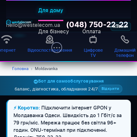
Для дому
(048) 750-22-22
hello@westelecom.ua
Кабінет
Для бізнесу
Оплата
нтернет
Відеоспостереження
Цифрове
Домашній
TV
телефон
Головна
›
Moldavanka
Бот для самообслуговування
баланс, діагностика, обладнання 24/7
Відкрити
Підключити інтернет GPON у
⚡ Коротко:
Молдаванка Одеси. Швидкість до 1 Гбіт/с за
79 грн/міс. Мережа працює без світла 96+
WESTELECOM
Онлайн-підтримка
годин. ONU-термінал при підключенні.