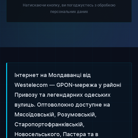
Натискаючи кнопку, ви погоджуєтесь з обробкою
персональних даних
Інтернет на Молдаванці від
Westelecom — GPON-мережа у районі
Привозу та легендарних одеських
вулиць. Оптоволокно доступне на
Мясоїдовській, Розумовській,
Старопортофранківській,
Новосельського, Пастера та в