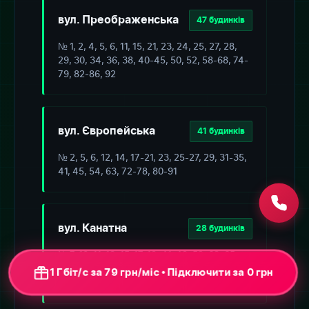
вул. Преображенська
47 будинків
№ 1, 2, 4, 5, 6, 11, 15, 21, 23, 24, 25, 27, 28,
29, 30, 34, 36, 38, 40-45, 50, 52, 58-68, 74-
79, 82-86, 92
вул. Європейська
41 будинків
№ 2, 5, 6, 12, 14, 17-21, 23, 25-27, 29, 31-35,
41, 45, 54, 63, 72-78, 80-91
вул. Канатна
28 будинків
№ 7, 10, 11, 13, 15-17, 19, 41, 49, 52, 63, 65,
1 Гбіт/с за 79 грн/міс • Підключення від 0 грн
66, 72, 78, 81, 95, 97/1, 98, 101, 102, 114, 130,
+ ONU-термінал
132