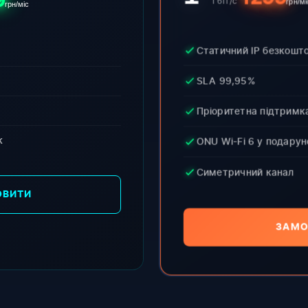
9
Гбіт/с
грн/мі
грн/міс
Статичний IP безкошт
SLA 99,95%
Пріоритетна підтримк
к
ONU Wi-Fi 6 у подарун
Симетричний канал
ОВИТИ
ЗАМО