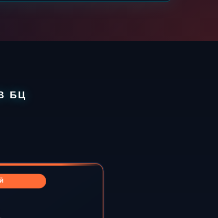
В БЦ
Й