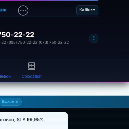
ння
Кабінет
750-22-22
-22
·
(095) 750-22-22
·
(073) 750-22-22
лефон
Colocation
Відкрити
штовно, SLA 99,95%,