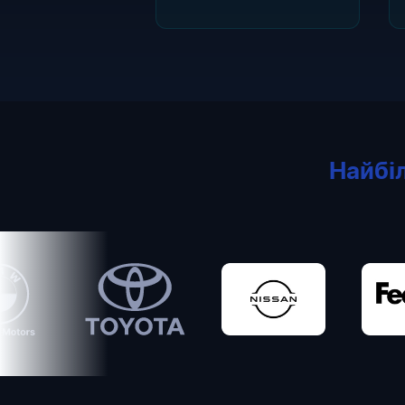
Найбі
Toyota
Nissan
FedEx