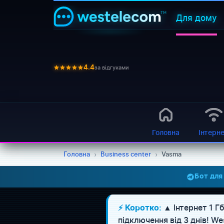
Для дому
за відгуками
4.4
Головна
Інтерн
Головна
›
Business center
›
Vasma
Бот для
▲ Інтернет 1 Гб
⚡ Коротко:
підключення від 3 днів! 