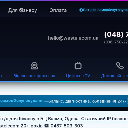
Для бізнесу
Оплата
Бот для самообслуговува
(048) 
hello@westelecom.ua
(098) 750-22
ет
Відеоспостереження
Цифрове TV
Домашній те
—
баланс, діагностика, обладнання 24/7
 самообслуговування
іт/с для бізнесу в БЦ Васма, Одеса. Статичний IP безко
Westelecom 20+ років ☎ 0487-503-303