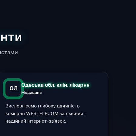
ЄНТИ
истами
Одеська обл. клін. лікарня
ОЛ
Медицина
Висловлюємо глибоку вдячність
компанії WESTELECOM за якісний і
надійний інтернет-звʼязок.