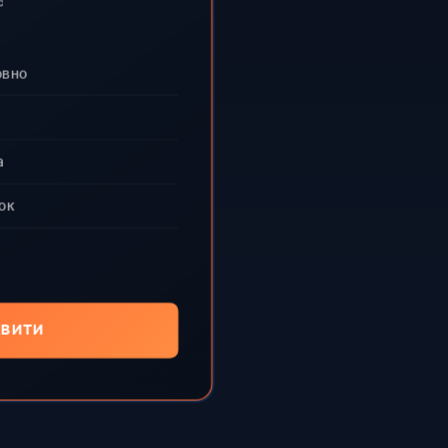
с
овно
а
ок
ВИТИ