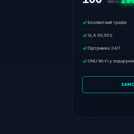
29
Мбіт/с
Безлімітний трафік
SLA 99,95%
Підтримка 24/7
ONU Wi-Fi у подаруно
ЗАМ