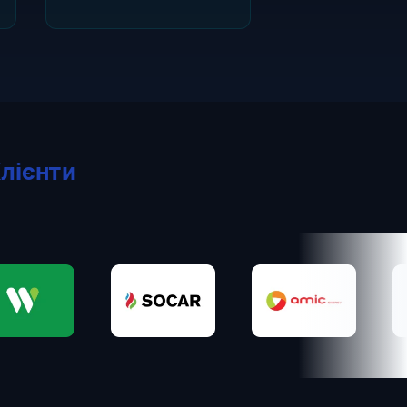
лієнти
Socar
Amic
Into-Sana