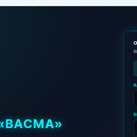
О
В
Н
К
«ВАСМА»