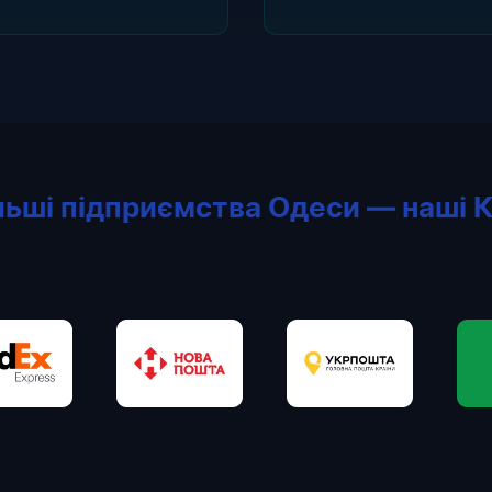
льші підприємства Одеси — наші К
Нова Пошта
Укрпошта
WOG