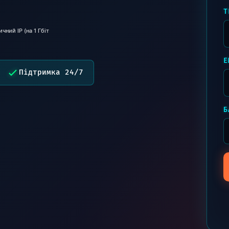
Т
чний IP (на 1 Гбіт
E
Підтримка 24/7
Б