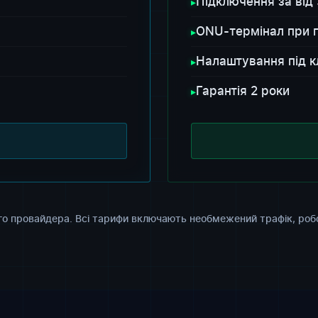
Підключення за від 
▸
ONU-термінал при п
▸
Налаштування під 
▸
Гарантія 2 роки
▸
го провайдера. Всі тарифи включають необмежений трафік, робо