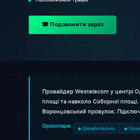
☎ Подзвонити зараз
Провайдер Westelecom у центрі Од
площі та навколо Соборної площі.
Воронцовський провулок. Підключа
Орієнтири:
◆ Дерибасівська
◆ Пушк