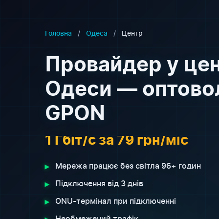
Головна
/
Одеса
/
Центр
Провайдер у цен
Одеси — оптово
GPON
1 Гбіт/с за 79 грн/міс
▸
Мережа працює без світла 96+ годин
▸
Підключення від 3 днів
▸
ONU-термінал при підключенні
▸
Необмежений трафік