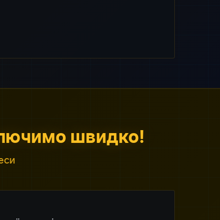
ключимо швидко!
еси