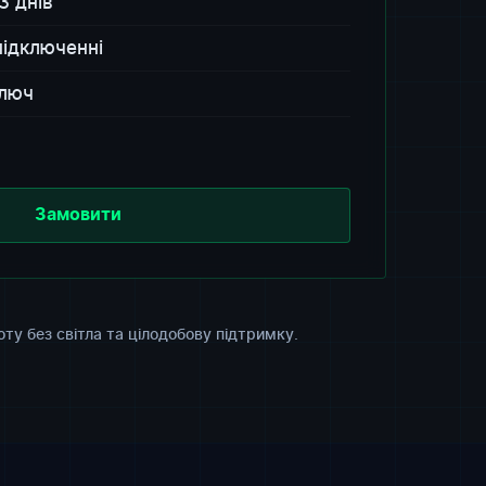
3 днів
ідключенні
ключ
Замовити
ту без світла та цілодобову підтримку.