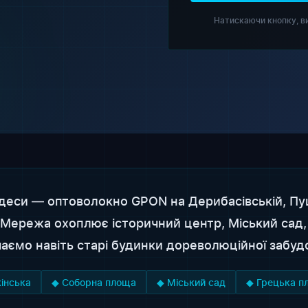
Натискаючи кнопку, в
еси — оптоволокно GPON на Дерибасівській, Пушк
 Мережа охоплює історичний центр, Міський сад,
ємо навіть старі будинки дореволюційної забудов
інська
◆ Соборна площа
◆ Міський сад
◆ Грецька п