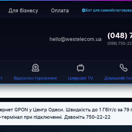
Для бізнесу
Оплата
Бот для самообслуговува
(048) 
hello@westelecom.ua
(098) 750-22
ет
Відеоспостереження
Цифрове TV
Домашній те
ернет GPON у Центр Одеси. Швидкість до 1 Гбіт/с за 79
-термінал при підключенні. Дзвоніть 750-22-22