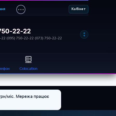
ння
Кабінет
750-22-22
-22
·
(095) 750-22-22
·
(073) 750-22-22
лефон
Colocation
 грн/міс. Мережа працює