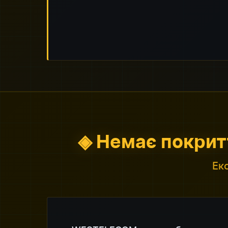
◈ Немає покрит
Ек