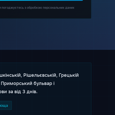
и погоджуєтесь з обробкою персональних даних
інській, Рішельєвській, Грецькій
 Приморський бульвар і
и за від 3 днів.
лоща