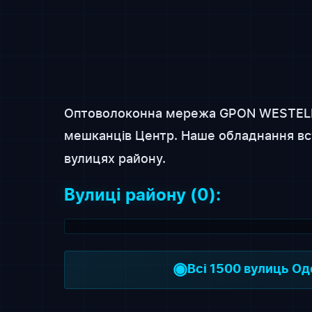
Оптоволоконна мережа GPON WESTEL
мешканців Центр. Наше обладнання в
вулицях району.
Вулиці району (0):
◉
Всі 1500 вулиць О