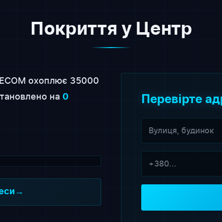
Покриття у Центр
ECOM охоплює 35000
становлено на
0
Перевірте ад
деси
→