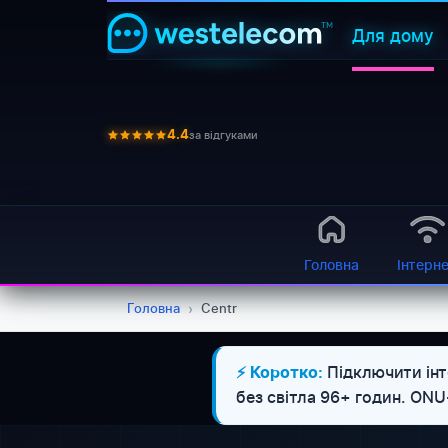
Для дому
за відгуками
4.4
Головна
Інтерн
Головна
›
Centr
Підключити інт
⚡ Коротко:
без світла 96+ годин. ONU