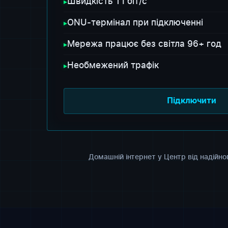
Швидкість 1 Гбіт/с
▸
ONU-термінал при підключенні
▸
Мережа працює без світла 96+ год
▸
Необмежений трафік
▸
Підключити
Домашній інтернет у Центр від надійно