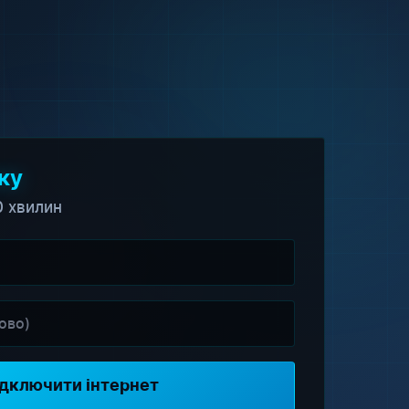
ку
0 хвилин
дключити інтернет