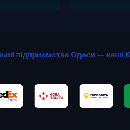
льші підприємства Одеси — наші К
Нова Пошта
Укрпошта
WOG