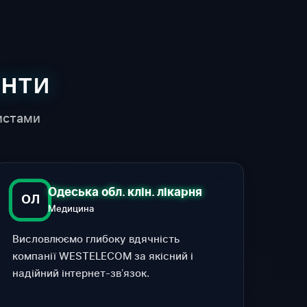
ЄНТИ
истами
Одеська обл. клін. лікарня
ОЛ
Медицина
Висловлюємо глибоку вдячність
компанії WESTELECOM за якісний і
надійний інтернет-звʼязок.