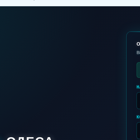
О
В
Н
К