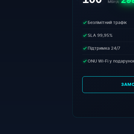
29
Мбіт/с
Безлімітний трафік
SLA 99,95%
Підтримка 24/7
ONU Wi-Fi у подаруно
ЗАМ