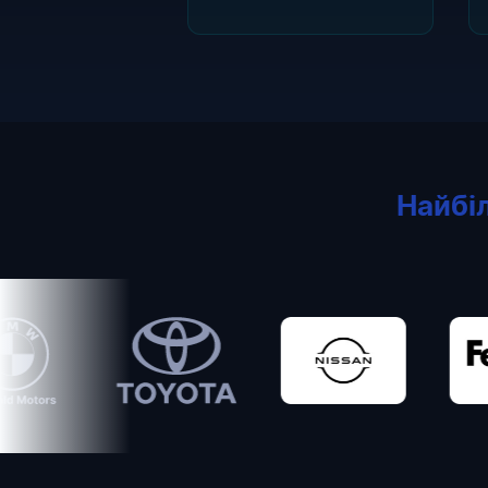
Найбі
Toyota
Nissan
FedEx