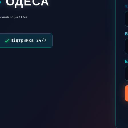
ОДЕСА
»
Т
чний IP (на 1 Гбіт
E
Підтримка 24/7
Б