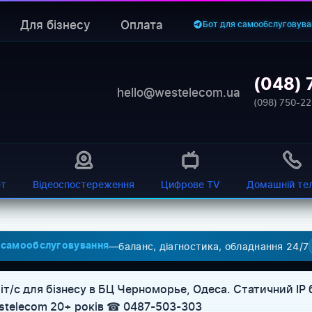
Для бізнесу
Оплата
Бот для самообслуговува
(048) 
hello@westelecom.ua
(098) 750-22
ет
Відеоспостереження
Цифрове TV
Домашній те
—
баланс, діагностика, обладнання 24/7
 самообслуговування
біт/с для бізнесу в БЦ Черноморье, Одеса. Статичний IP
Westelecom 20+ років ☎ 0487-503-303