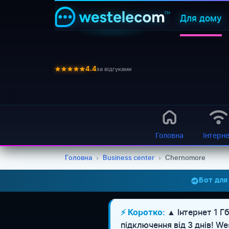
Для дому
за відгуками
4.4
Головна
Інтерн
Головна
›
Business center
›
Chernomore
Бот для
▲ Інтернет 1 Г
⚡ Коротко:
підключення від 3 днів! 