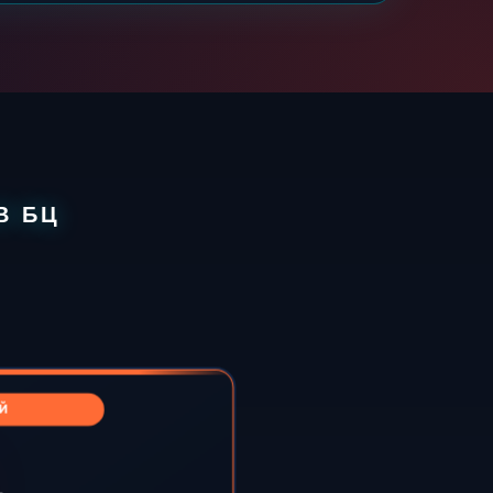
В БЦ
Й