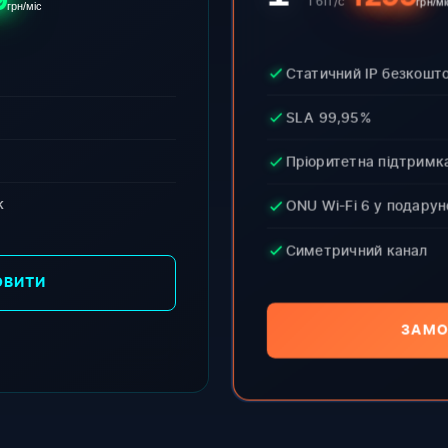
9
Гбіт/с
грн/мі
грн/міс
Статичний IP безкошт
SLA 99,95%
Пріоритетна підтримк
к
ONU Wi-Fi 6 у подарун
Симетричний канал
ОВИТИ
ЗАМО