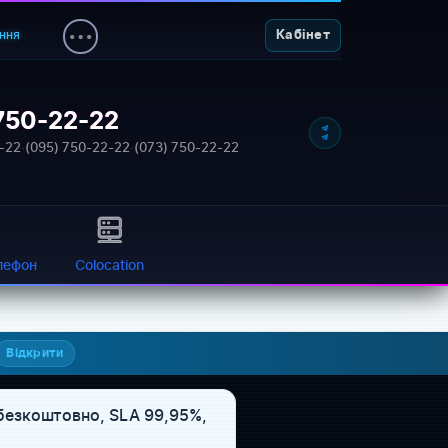
ння
Кабінет
750-22-22
-22
·
(095) 750-22-22
·
(073) 750-22-22
лефон
Colocation
Відкрити
 безкоштовно, SLA 99,95%,