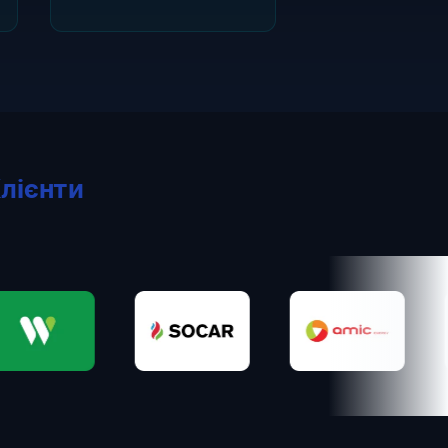
лієнти
Socar
Amic
Into-San