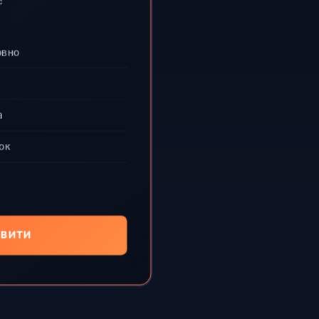
с
овно
а
ок
ВИТИ