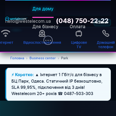
Для дому
(048) 750-22-22
hello@westelecom.ua
Кабінет
Для бізнесу
Оплата
нтернет
Відеоспостереження
Цифрове
Домашній
TV
телефон
Головна
›
Business center
›
Park
▲ Інтернет 1 Гбіт/с для бізнесу в
⚡ Коротко:
БЦ Парк, Одеса. Статичний IP безкоштовно,
SLA 99,95%, підключення від 3 днів!
Westelecom 20+ років ☎ 0487-503-303
WESTELECOM
Онлайн-підтримка