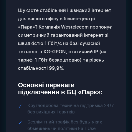
Шукаєте стабільний і швидкий інтернет
для вашого офісу в бізнес-центрі
«Парк»? Компанія Westelecom пропонує
симетричний гарантований інтернет зі
швидкістю 1 Гбіт/с на базі сучасної
технології XG-GPON, статичний IP (на
тарифі 1 Гбіт безкоштовно) та рівень
стабільності 99,9%.
Основні переваги
підключення в БЦ «Парк»:
Круглодобова технічна підтримка 24/7
✓
без вихідних і святків
Безлімітний трафік без будь-яких
✓
обмежень чи політики Fair Use