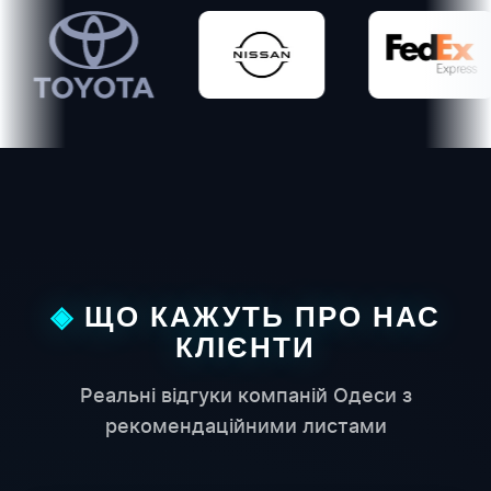
yota
Nissan
FedEx
Но
ЩО КАЖУТЬ ПРО НАС
КЛІЄНТИ
Реальні відгуки компаній Одеси з
рекомендаційними листами