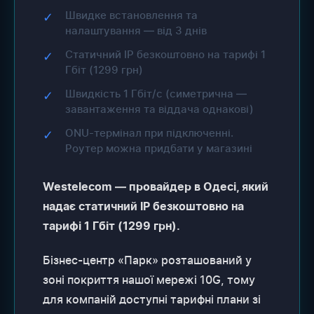
Швидке встановлення та
✓
налаштування — від 3 днів
Статичний IP безкоштовно на тарифі 1
✓
Гбіт (1299 грн)
Швидкість 1 Гбіт/с (симетрична —
✓
завантаження та віддача однакові)
ONU-термінал при підключенні.
✓
Роутер можна придбати у магазині
Westelecom — провайдер в Одесі, який
надає статичний IP безкоштовно на
тарифі 1 Гбіт (1299 грн).
Бізнес-центр «Парк» розташований у
зоні покриття нашої мережі 10G, тому
для компаній доступні тарифні плани зі