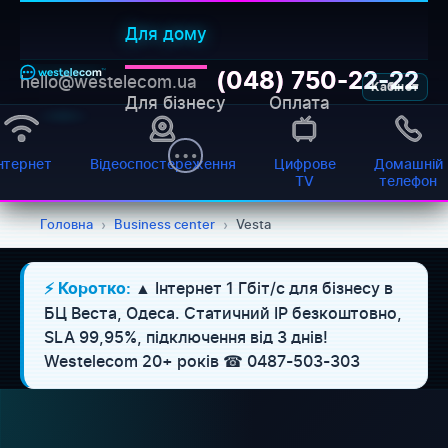
Для дому
(048) 750-22-22
hello@westelecom.ua
Кабінет
Для бізнесу
Оплата
нтернет
Відеоспостереження
Цифрове
Домашній
TV
телефон
Головна
›
Business center
›
Vesta
▲ Інтернет 1 Гбіт/с для бізнесу в
⚡ Коротко:
БЦ Веста, Одеса. Статичний IP безкоштовно,
SLA 99,95%, підключення від 3 днів!
Westelecom 20+ років ☎ 0487-503-303
WESTELECOM
Онлайн-підтримка