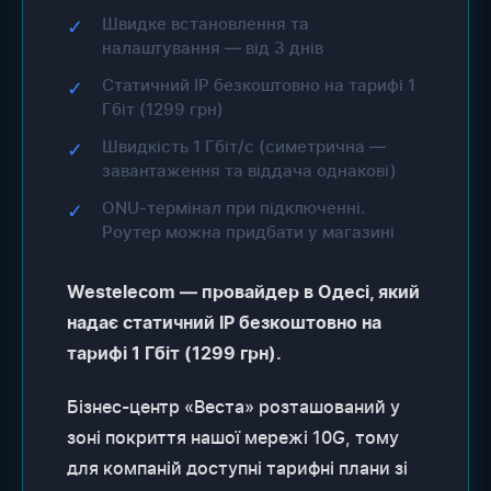
Швидке встановлення та
✓
налаштування — від 3 днів
Статичний IP безкоштовно на тарифі 1
✓
Гбіт (1299 грн)
Швидкість 1 Гбіт/с (симетрична —
✓
завантаження та віддача однакові)
ONU-термінал при підключенні.
✓
Роутер можна придбати у магазині
Westelecom — провайдер в Одесі, який
надає статичний IP безкоштовно на
тарифі 1 Гбіт (1299 грн).
Бізнес-центр «Веста» розташований у
зоні покриття нашої мережі 10G, тому
для компаній доступні тарифні плани зі