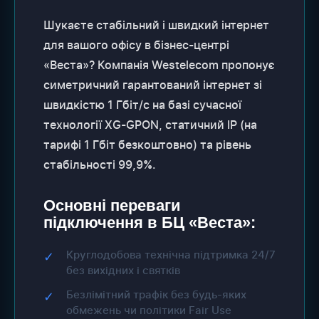
Шукаєте стабільний і швидкий інтернет
для вашого офісу в бізнес-центрі
«Веста»? Компанія Westelecom пропонує
симетричний гарантований інтернет зі
швидкістю 1 Гбіт/с на базі сучасної
технології XG-GPON, статичний IP (на
тарифі 1 Гбіт безкоштовно) та рівень
стабільності 99,9%.
Основні переваги
підключення в БЦ «Веста»:
Круглодобова технічна підтримка 24/7
✓
без вихідних і святків
Безлімітний трафік без будь-яких
✓
обмежень чи політики Fair Use