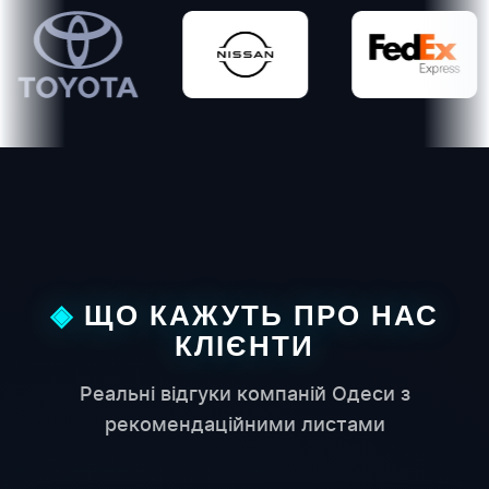
ta
Nissan
FedEx
Нова
ЩО КАЖУТЬ ПРО НАС
КЛІЄНТИ
Реальні відгуки компаній Одеси з
рекомендаційними листами