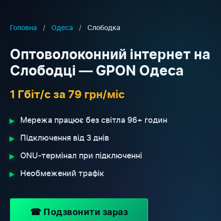
Головна
/
Одеса
/
Слободка
Оптоволоконний інтернет на
Слободці — GPON Одеса
1 Гбіт/с за 79 грн/міс
▸
Мережа працює без світла 96+ годин
▸
Підключення від 3 днів
▸
ONU-термінал при підключенні
▸
Необмежений трафік
☎ Подзвонити зараз