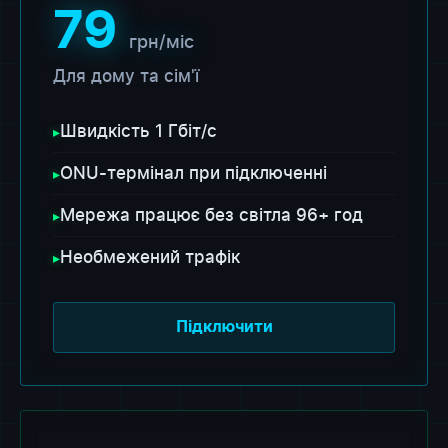
79
грн/міс
Для дому та сім'ї
Швидкість 1 Гбіт/с
▸
ONU-термінал при підключенні
▸
Мережа працює без світла 96+ год
▸
Необмежений трафік
▸
Підключити