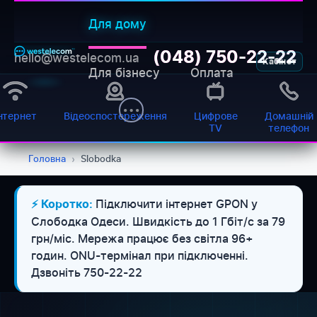
Для дому
(048) 750-22-22
hello@westelecom.ua
Кабінет
Для бізнесу
Оплата
нтернет
Відеоспостереження
Цифрове
Домашній
TV
телефон
Головна
›
Slobodka
Підключити інтернет GPON у
⚡ Коротко:
Слободка Одеси. Швидкість до 1 Гбіт/с за 79
грн/міс. Мережа працює без світла 96+
годин. ONU-термінал при підключенні.
Дзвоніть 750-22-22
WESTELECOM
Онлайн-підтримка