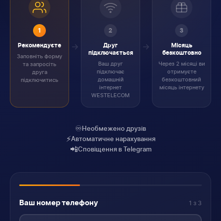
1
2
3
Рекомендуєте
Друг
Місяць
підключається
безкоштовно
Заповніть форму
Ваш друг
Через 2 місяці ви
та запросіть
підключає
отримуєте
друга
домашній
безкоштовний
підключитись
інтернет
місяць інтернету
WESTELECOM
♾️
Необмежено друзів
⚡
Автоматичне нарахування
📲
Сповіщення в Telegram
Ваш номер телефону
1 з 3