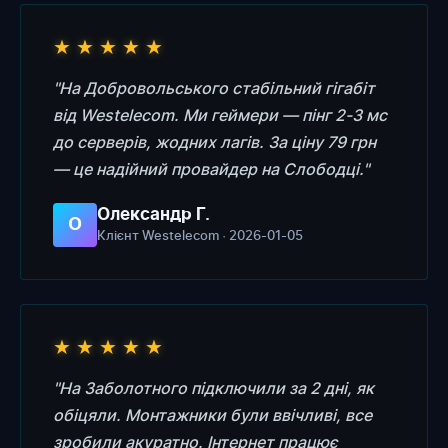
★
★
★
★
★
"На Добровольського стабільний гігабіт
від Westelecom. Ми геймери — пінг 2-3 мс
до серверів, жодних лагів. За ціну 79 грн
— це надійний провайдер на Слободці."
Олександр Г.
О
Клієнт Westelecom · 2026-01-05
★
★
★
★
★
"На Заболотного підключили за 2 дні, як
обіцяли. Монтажники були ввічливі, все
зробили акуратно. Інтернет працює