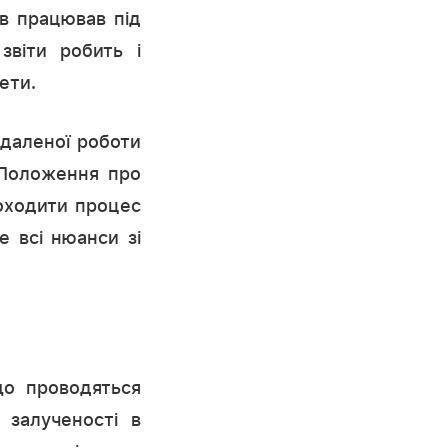
ів працював під
звіти робить і
ети.
ддаленої роботи
«Положення про
роходити процес
 всі нюанси зі
що проводяться
 залученості в