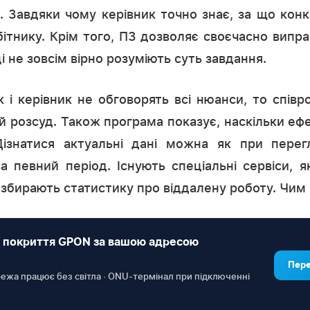
. Завдяки чому керівник точно знає, за що кон
бітнику. Крім того, ПЗ дозволяє своєчасно випр
 не зовсім вірно розуміють суть завдання.
 і керівник не обговорять всі нюанси, то співр
ій розсуд. Також програма показує, наскільки е
 Дізнатися актуальні дані можна як при перег
за певний період. Існують спеціальні сервіси, 
і збирають статистику про віддалену роботу. Чим 
 покриття GPON за вашою адресою
Пере
ережа працює без світла · ONU-термінал при підключенні