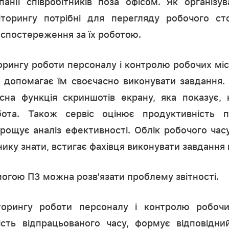
панії співробітників поза офісом. Як організу
торингу потрібні для перегляду робочого ст
і спостереження за їх роботою.
рингу роботи персоналу і контролю робочих мі
 і допомагає їм своєчасно виконувати завдання.
сна функція скриншотів екрану, яка показує, 
бота. Також сервіс оцінює продуктивність п
рощує аналіз ефективності. Облік робочого час
ику знати, встигає фахівця виконувати завдання 
огою ПЗ можна розв'язати проблему звітності.
торингу роботи персоналу і контролю робочи
ість відпрацьованого часу, формує відповідни