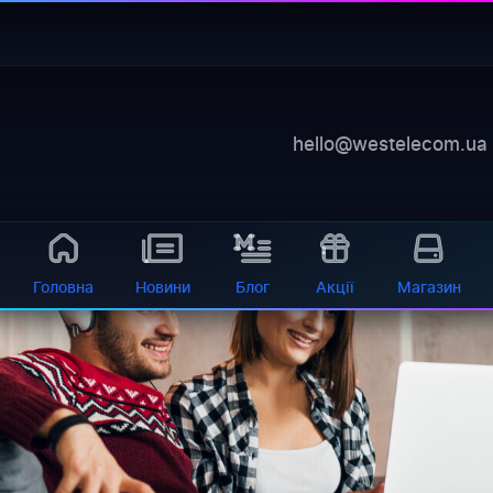
—
баланс, діагностика, обладнання 24/7
 самообслуговування
демії, яка внесла істотні зміни в корпоративному житті к
hello@westelecom.ua
івробітників, що працюють...
Головна
Новини
Блог
Акції
Магазин