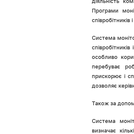
діяльність ком
Програми моні
співробітників 
Система моніто
співробітників
особливо кори
перебуває ро
прискорює і сп
дозволяє керівн
Також за допом
Система моні
визначає кільк