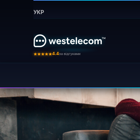
Головна
›
Блог
›
Udalennyj kontrol sotrudnikov
УКР
Бот для
З настанням пан
⚡ Коротко:
числі поява цілої армії сп
за відгуками
4.4