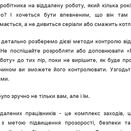
робітника на віддалену роботу, який кілька рок
о? І хочеться бути впевненим, що він там 
ається, а не дивиться серіали або смажить котл
и детально розберемо дієві методи контролю ві
в. Не поспішайте розробляти або доповнювати 
боту» до тих пір, поки не вирішите, як буде п
 чином ви зможете його контролювати. Узгодьте
ими.
ло зручно не тільки вам, але і їм.
ддалених працівників - це комплекс заходів, 
з метою підвищення прозорості, безпеки та