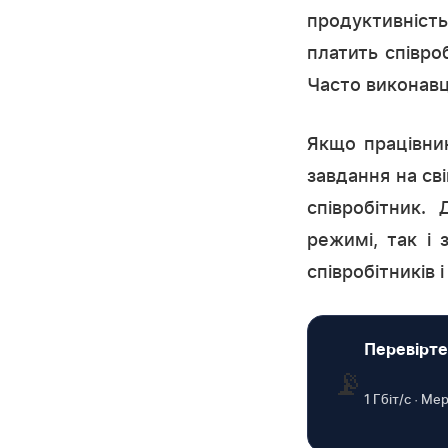
продуктивність
платить співро
Часто виконавці
Якщо працівник
завдання на св
співробітник.
режимі, так і 
співробітників 
Перевірте
📡
1 Гбіт/с · М