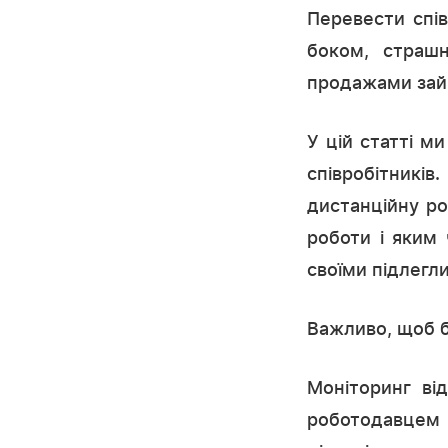
Перевести спів
боком, страшн
продажами займ
У цій статті м
співробітникі
дистанційну ро
роботи і яким
своїми підлегл
Важливо, щоб бу
Моніторинг ві
роботодавцем 