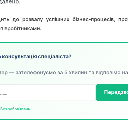
далено.
ить до розвалу успішних бізнес-процесів, пр
півробітниками.
 консультація спеціаліста?
ер — зателефонуємо за 5 хвилин та відповімо на
Передзво
 Без зобов'язань