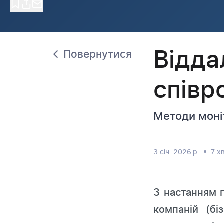
Відда
Повернутися
співр
Методи моні
3 січ. 2026 р.
7 хв
З настанням п
компаній (бі