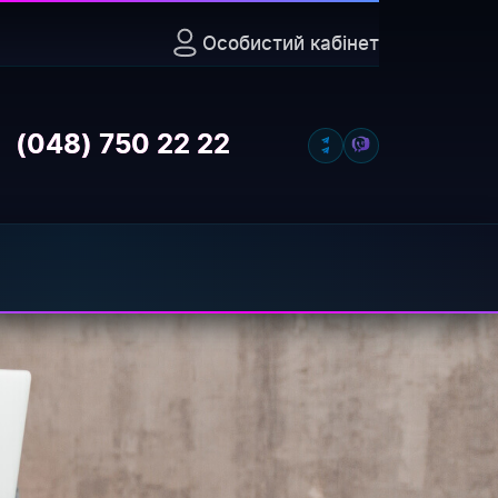
Особистий кабінет
Відкрити
(048) 750 22 22
омпаній (бізнесу), в їх