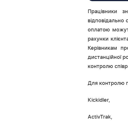
Працівники з
відповідально 
оплатою можут
рахунки клієнт
Керівникам пр
дистанційної р
контролю співр
Для контролю п
Kickidler,
ActivTrak,