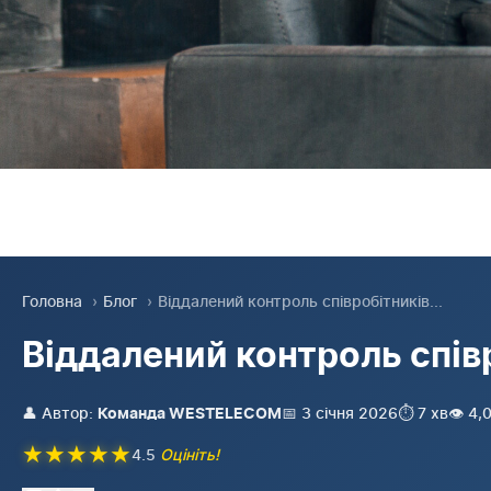
Головна
›
Блог
›
Віддалений контроль співробітників...
Віддалений контроль спів
👤 Автор:
📅 3 січня 2026
⏱️ 7 хв
👁️ 4
Команда WESTELECOM
★
★
★
★
★
4.5
Оцініть!