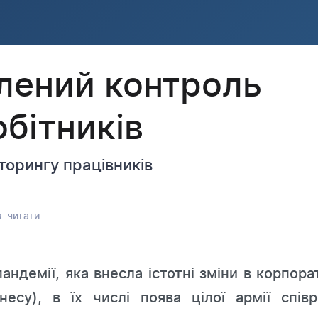
лений контроль
обітників
торингу працівників
. читати
андемії, яка внесла істотні зміни в корпор
знесу), в їх числі поява цілої армії співр