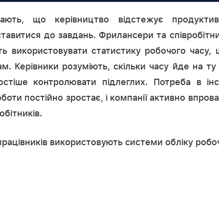
нають, що керівництво відстежує продуктивн
ставитися до завдань. Фрилансери та співробітн
ь використовувати статистику робочого часу, 
ам. Керівники розуміють, скільки часу йде на ту 
остіше контролювати підлеглих. Потреба в ін
оботи постійно зростає, і компанії активно впро
обітників.
рацівників використовують системи обліку робоч