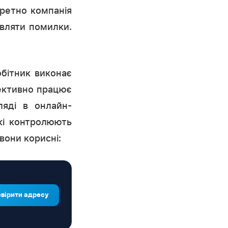
кретно компанія
авляти помилки.
обітник виконає
фективно працює
ляді в онлайн-
які контролюють
вони корисні:
вірити адресу