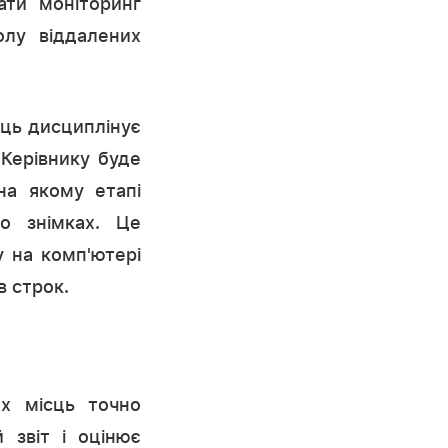
вати моніторинг
олу віддалених
сць дисциплінує
 Керівнику буде
на якому етапі
о знімках. Це
у на комп'ютері
в строк.
х місць точно
й звіт і оцінює