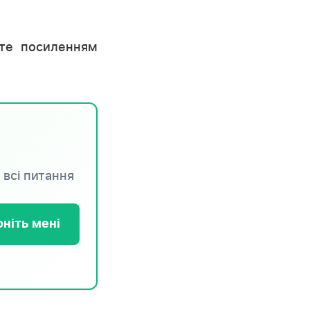
оте посиленням
 всі питання
ніть мені