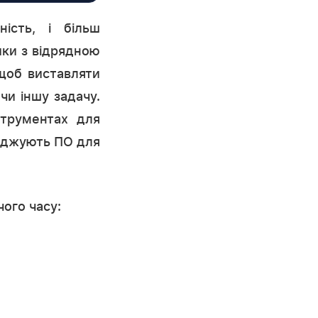
ість, і більш
ики з відрядною
щоб виставляти
чи іншу задачу.
струментах для
ваджують ПО для
ого часу: