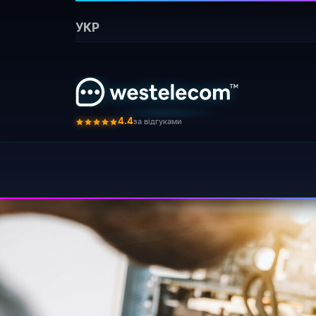
Головна
›
Блог
›
Skorost interneta svyse 100 mbi
УКР
Бот для
Як отримати ма
⚡ Коротко:
готове ваше обладнання пр
за відгуками
4.4