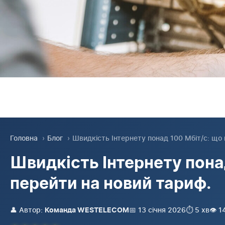
Головна
›
Блог
›
Швидкість Інтернету понад 100 Мбіт/с: що п
Швидкість Інтернету понад
перейти на новий тариф.
👤 Автор:
📅 13 січня 2026
⏱️ 5 хв
👁️ 
Команда WESTELECOM