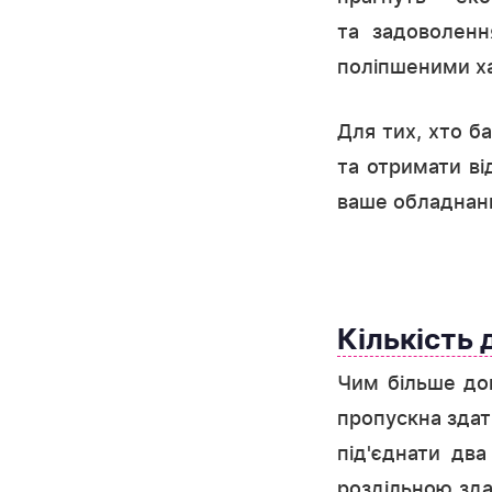
та задоволенн
поліпшеними х
Для тих, хто б
та отримати ві
ваше обладнанн
Кількість
Чим більше до
пропускна здат
під'єднати два
роздільною здат