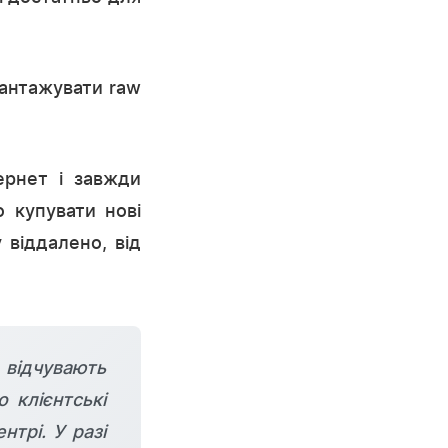
вантажувати raw
тернет і завжди
 купувати нові
 віддалено, від
 відчувають
 клієнтські
трі. У разі