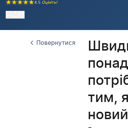
★
★
★
★
★
4.5
Оцініть!
Швидк
Повернутися
понад
потрі
тим, 
новий