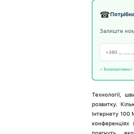
☎
Потрібна
Залиште ном
✓ Безкоштовно
✓
Технології, ш
розвитку. Кіл
Інтернету 100 
конференціях 
прагнуть ек