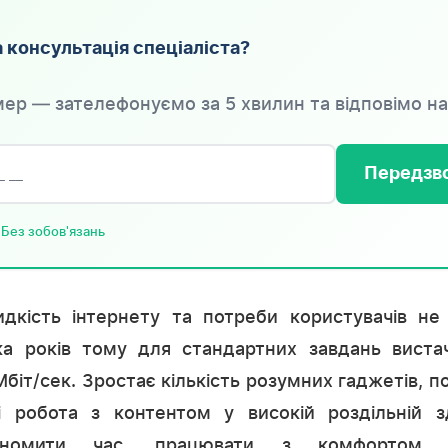
 консультація спеціаліста?
ер — зателефонуємо за 5 хвилин та відповімо на
Передзво
 Без зобов'язань
видкість інтернету та потреби користувачів не
ька років тому для стандартних завдань виста
Мбіт/сек. Зростає кількість розумних гаджетів, п
і робота з контентом у високій роздільній з
ономити час, працювати з комфортом