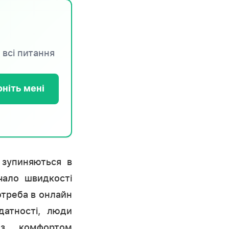
 всі питання
ніть мені
 зупиняються в
чало швидкості
отреба в онлайн
датності, люди
 з комфортом