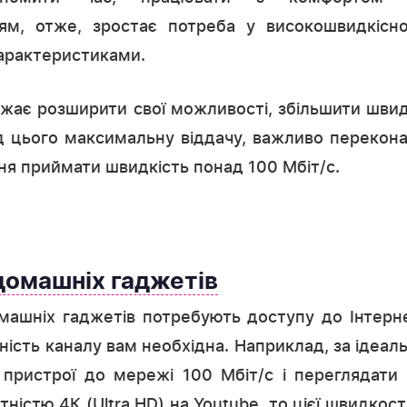
ям, отже, зростає потреба у високошвидкісно
арактеристиками.
ажає розширити свої можливості, збільшити швид
д цього максимальну віддачу, важливо перекона
я приймати швидкість понад 100 Мбіт/с.
 домашніх гаджетів
машніх гаджетів потребують доступу до Інтерне
ність каналу вам необхідна. Наприклад, за ідеал
 пристрої до мережі 100 Мбіт/с і переглядати
ністю 4К (Ultra HD) на Youtube, то цієї швидкос