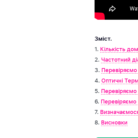
Зміст.
1.
Кількість до
2.
Частотний ді
3.
Перевіряємо
4.
Оптичні Терм
5.
Перевіряємо
6.
Перевіряємо 
7.
Визначаємося
8.
Висновки