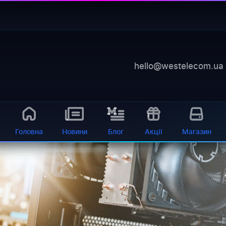
ts cto nuzno znat pered tem kak perejti na novyj tarif
—
баланс, діагностика, обладнання 24/7
 самообслуговування
ксимальну віддачу від високошвидкісного Інтернету? 
hello@westelecom.ua
иймати швидкість понад 100 Мбіт/с....
Головна
Новини
Блог
Акції
Магазин