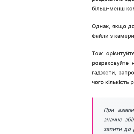
більш-менш ко
Однак, якщо до
файли з камери
Тож орієнтуйте
розраховуйте 
гаджети, запро
чого кількість 
При взаєм
значне збі
запити до 