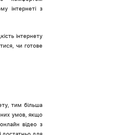
му інтернеті з
кість інтернету
тися, чи готове
ту, тим більша
ьних умов, якщо
 онлайн відео з
ті достатньо для