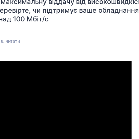
 максимальну віддачу від високошвидкіс
еревірте, чи підтримує ваше обладнання
над 100 Мбіт/с
в. читати