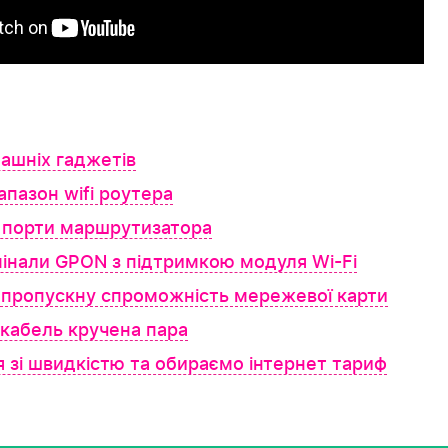
машніх гаджетів
апазон wifi роутера
 порти маршрутизатора
інали GPON з підтримкою модуля Wi-Fi
 пропускну спроможність мережевої карти
кабель кручена пара
 зі швидкістю та обираємо інтернет тариф