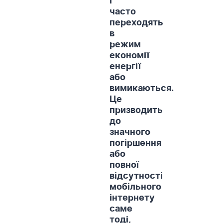
і
часто
переходять
в
режим
економії
енергії
або
вимикаються.
Це
призводить
до
значного
погіршення
або
повної
відсутності
мобільного
інтернету
саме
тоді,