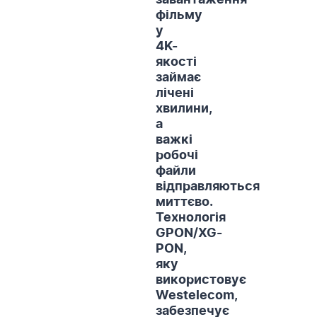
завантаження
фільму
у
4K-
якості
займає
лічені
хвилини,
а
важкі
робочі
файли
відправляються
миттєво.
Технологія
GPON/XG-
PON,
яку
використовує
Westelecom,
забезпечує