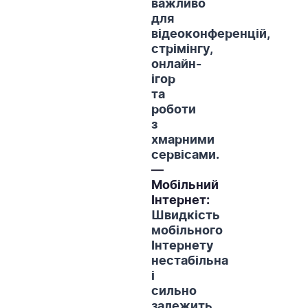
важливо
для
відеоконференцій,
стрімінгу,
онлайн-
ігор
та
роботи
з
хмарними
сервісами.
—
Мобільний
Інтернет:
Швидкість
мобільного
Інтернету
нестабільна
і
сильно
залежить