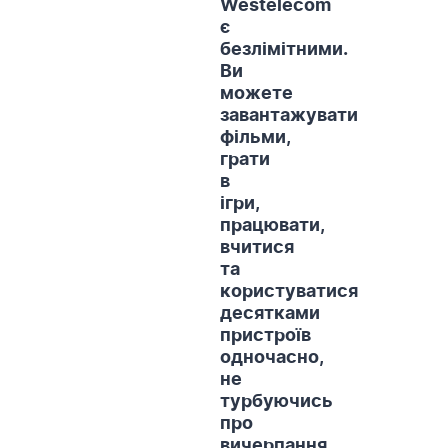
Westelecom
є
безлімітними.
Ви
можете
завантажувати
фільми,
грати
в
ігри,
працювати,
вчитися
та
користуватися
десятками
пристроїв
одночасно,
не
турбуючись
про
вичерпання