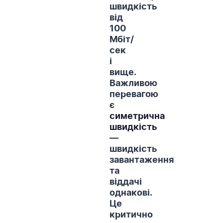
швидкість
від
100
Мбіт/
сек
і
вище.
Важливою
перевагою
є
симетрична
швидкість
—
швидкість
завантаження
та
віддачі
однакові.
Це
критично