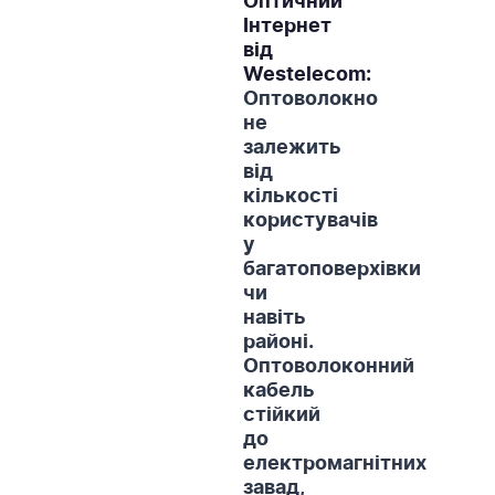
Оптичний
Інтернет
від
Westelecom:
Оптоволокно
не
залежить
від
кількості
користувачів
у
багатоповерхівки
чи
навіть
районі.
Оптоволоконний
кабель
стійкий
до
електромагнітних
завад,