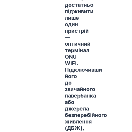
достатньо
підживити
лише
один
пристрій
—
оптичний
термінал
ONU
WiFi.
Підключивши
його
до
звичайного
павербанка
або
джерела
безперебійного
живлення
(ДБЖ),