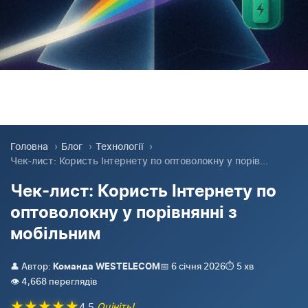
Головна
›
Блог
›
Технології
›
Чек-лист: Користь Інтернету по оптоволокну у порів...
Чек-лист: Користь Інтернету по
оптоволокну у порівнянні з
мобільним
👤 Автор:
📅 6 січня 2026
⏱️ 5 хв
Команда WESTELECOM
👁️ 4,668 переглядів
★
★
★
★
★
4.5
Оцініть!