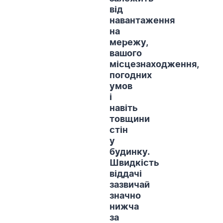
від
навантаження
на
мережу,
вашого
місцезнаходження,
погодних
умов
і
навіть
товщини
стін
у
будинку.
Швидкість
віддачі
зазвичай
значно
нижча
за