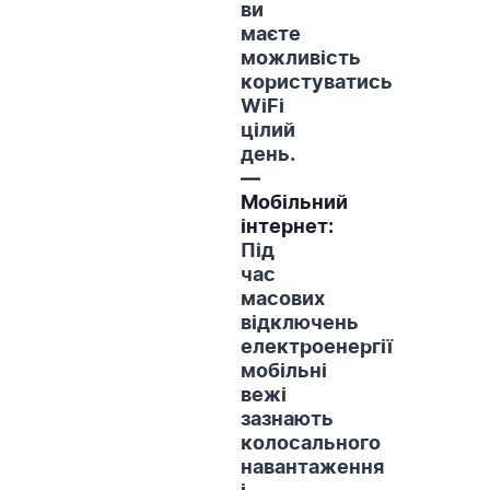
ви
маєте
можливість
користуватись
WiFi
цілий
день.
—
Мобільний
інтернет:
Під
час
масових
відключень
електроенергії
мобільні
вежі
зазнають
колосального
навантаження