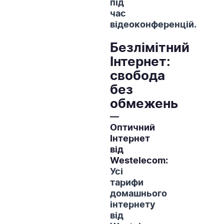
під
час
відеоконференцій.
Безлімітний
Інтернет:
свобода
без
обмежень
—
Оптичний
Інтернет
від
Westelecom:
Усі
тарифи
домашнього
інтернету
від