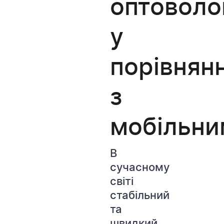
оптоволо
у
порівнянн
з
мобільни
В
сучасному
світі
стабільний
та
швидкий