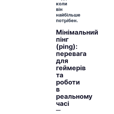
коли
він
найбільше
потрібен.
Мінімальний
пінг
(ping):
перевага
для
геймерів
та
роботи
в
реальному
часі
—