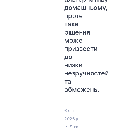
домашньому,
проте
таке
рішення
може
призвести
до
низки
незручностей
та
обмежень.
6 січ.
2026 р.
5 хв.