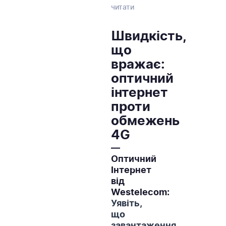
читати
Швидкість,
що
вражає:
оптичний
WESTELECOM
Онлайн-підтримка
інтернет
проти
обмежень
4G
—
Оптичний
Інтернет
від
Westelecom:
Уявіть,
що