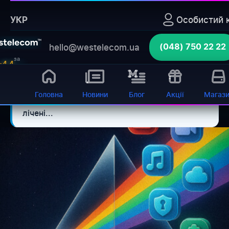
Головна
›
Блог
›
Особистий к
УКР
Cek list preimusestva interneta po optovoloknu po
sravneniu s mobilnym internetom
hello@westelecom.ua
(048) 750 22 22
за
Швидкість, що вражає: оптичний
⚡ Коротко:
4.4
відгуками
інтернет проти обмежень 4G Оптичний
Інтернет від Westelecom: Уявіть, що
Головна
Новини
Блог
Акції
Магаз
завантаження фільму у 4K-якості займає
лічені...