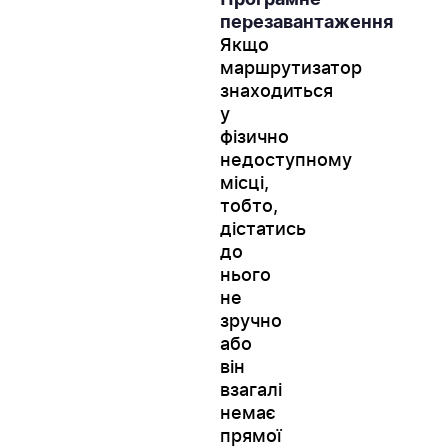
Програмне
перезавантаження
Якщо
маршрутизатор
знаходиться
у
фізично
недоступному
місці,
тобто,
дістатись
до
нього
не
зручно
або
він
взагалі
немає
прямої