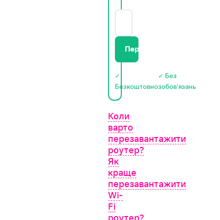
Передзвоніть мені
✓
✓ Без
Безкоштовно
зобов'язань
Коли
варто
перезавантажити
роутер?
Як
краще
перезавантажити
Wi-
Fi
роутер?