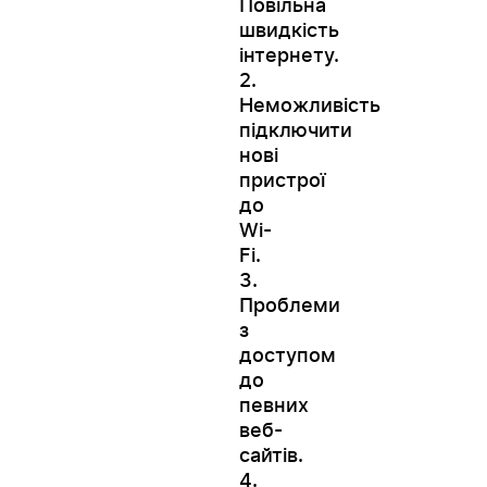
Повільна
швидкість
інтернету.
2.
Неможливість
підключити
нові
WESTELECOM
пристрої
Онлайн-підтрим
до
Wi-
Fi.
3.
Проблеми
з
доступом
до
певних
веб-
сайтів.
4.