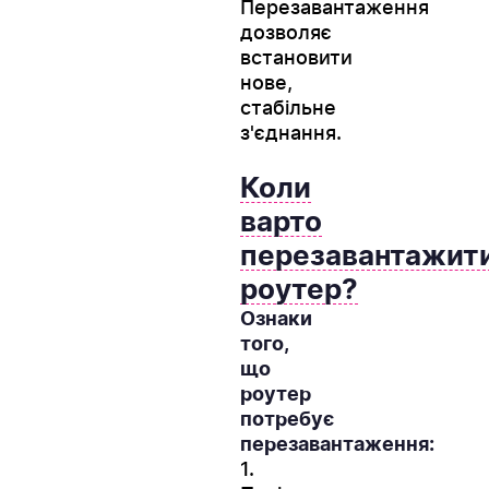
Перезавантаження
дозволяє
встановити
нове,
стабільне
з'єднання.
Коли
варто
перезавантажит
роутер?
Ознаки
того,
що
роутер
потребує
перезавантаження:
1.