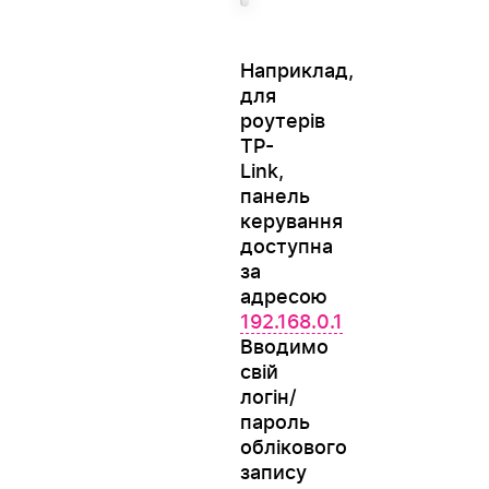
Наприклад,
для
роутерів
ТР-
Link,
панель
керування
доступна
за
адресою
192.168.0.1
Вводимо
свій
логін/
пароль
облікового
запису