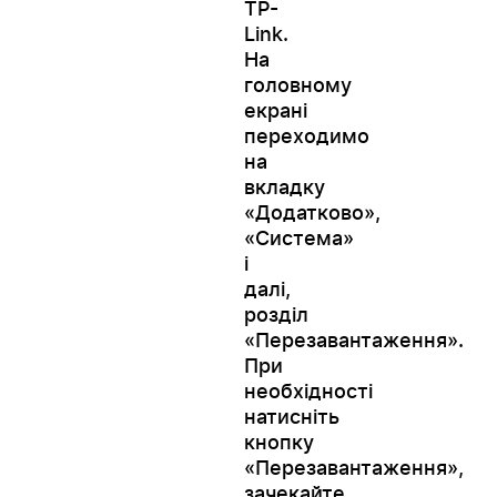
TP-
Link.
На
головному
екрані
переходимо
на
вкладку
«Додатково»,
«Система»
і
далі,
розділ
«Перезавантаження».
При
необхідності
натисніть
кнопку
«Перезавантаження»,
зачекайте