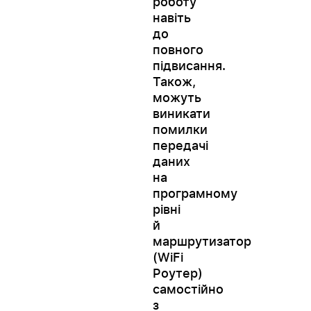
роботу
навіть
до
повного
підвисання.
Також,
можуть
виникати
помилки
передачі
даних
на
програмному
рівні
й
маршрутизатор
(WiFi
Роутер)
самостійно
з