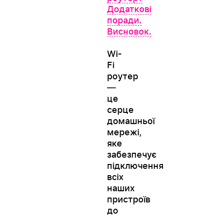
Додаткові
поради.
Висновок.
Wi-
Fi
роутер
—
це
серце
домашньої
мережі,
яке
забезпечує
підключення
всіх
наших
пристроїв
до