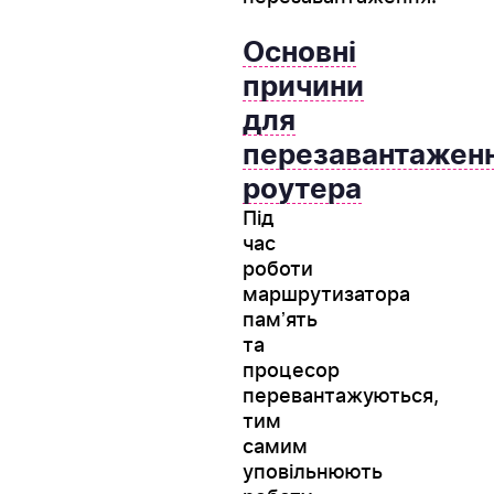
Основні
причини
для
перезавантажен
роутера
Під
час
роботи
маршрутизатора
памʼять
та
процесор
перевантажуються,
тим
самим
уповільнюють