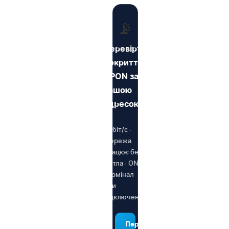
📡
Перевірте
покриття
GPON за
вашою
адресою
1 Гбіт/с ·
Мережа
працює без
світла · ONU-
термінал
при
підключенні
Перевірити адресу