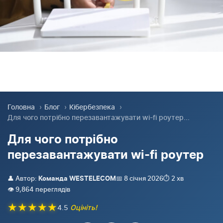
Головна
›
Блог
›
Кібербезпека
›
Для чого потрібно перезавантажувати wi-fi роутер...
Для чого потрібно
перезавантажувати wi-fi роутер
👤 Автор:
📅 8 січня 2026
⏱️ 2 хв
Команда WESTELECOM
👁️ 9,864 переглядів
★
★
★
★
★
4.5
Оцініть!