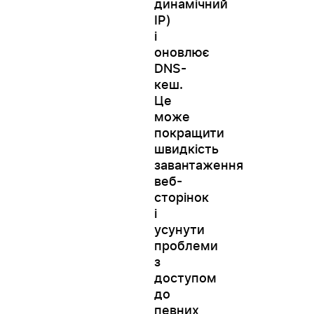
динамічний
IP)
і
оновлює
DNS-
кеш.
Це
може
покращити
швидкість
завантаження
веб-
сторінок
і
усунути
проблеми
з
доступом
до
певних