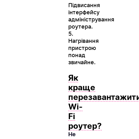
Підвисання
інтерфейсу
адміністрування
роутера.
5.
Нагрівання
пристрою
понад
звичайне.
Як
краще
перезавантажит
Wi-
Fi
роутер?
Не