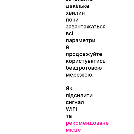
декілька
хвилин
поки
завантажаться
всі
параметри
й
продовжуйте
користуватись
бездротовою
мережею.
Як
підсилити
сигнал
WiFi
та
рекомендоване
місце