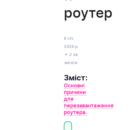
роутер
8 січ.
2026 р.
2 хв.
читати
Зміст:
Основні
причини
для
перезавантаження
роутера.