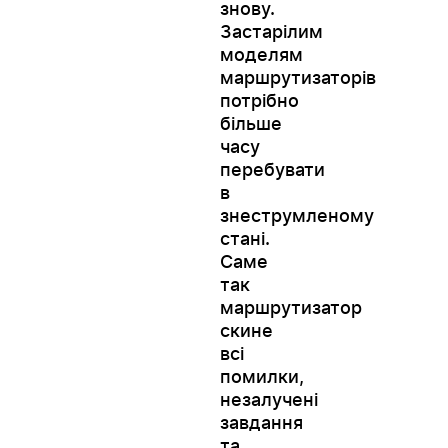
знову.
Застарілим
моделям
маршрутизаторів
потрібно
більше
часу
перебувати
в
знеструмленому
стані.
Саме
так
маршрутизатор
скине
всі
помилки,
незалучені
завдання
та