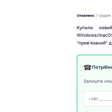
7 грудня
Оновлено:
Купили нови
Windows/macOS
"прив'язаний" 
☎
Потрібна
Залиште ном