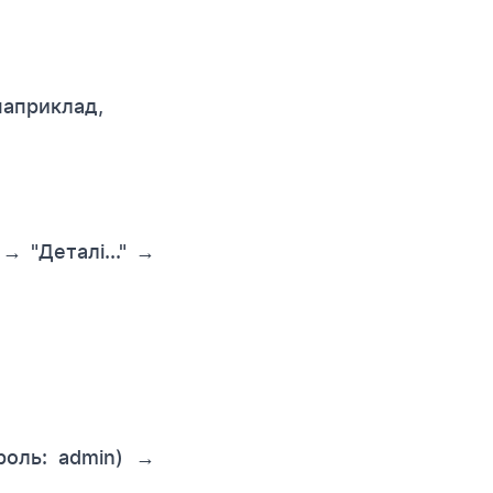
наприклад,
 "Деталі..." →
роль: admin) →