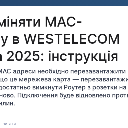
міняти MAC-
су в WESTELECOM
 2025: інструкція
 МАС адреси необхідно перезавантажити
кщо це мережева карта — перезавантажи
остатньо вимкнути Роутер з розетки на 
аново. Підключення буде відновлено прот
илин.
. читати