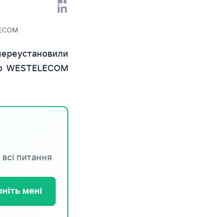
ECOM
реустановили
р WESTELECOM
 всі питання
ніть мені