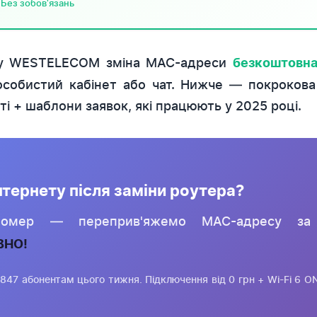
 Без зобов'язань
 WESTELECOM зміна MAC-адреси
безкоштовн
особистий кабінет або чат. Нижче — покрокова 
ті + шаблони заявок, які працюють у 2025 році.
нтернету після заміни роутера?
номер — переприв'яжемо MAC-адресу за
ВНО!
847 абонентам цього тижня. Підключення від 0 грн + Wi-Fi 6 O