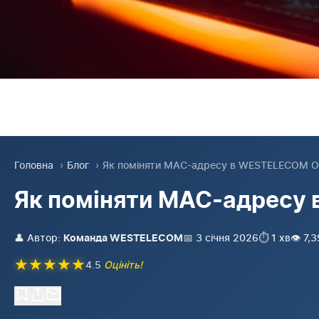
Головна
›
Блог
›
Як поміняти MAC-адресу в WESTELECOM Оде
Як поміняти MAC-адресу 
👤 Автор:
📅 3 січня 2026
⏱️ 1 хв
👁️ 7,
Команда WESTELECOM
★
★
★
★
★
4.5
Оцініть!