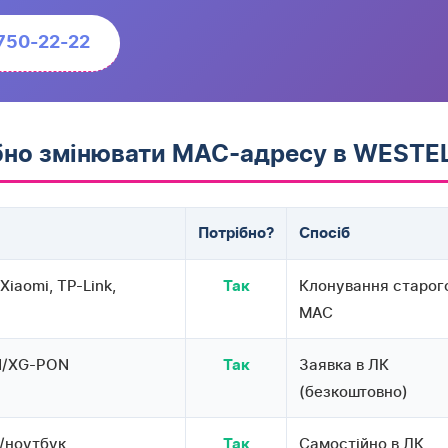
 750-22-22
ібно змінювати MAC-адресу в WEST
Потрібно?
Спосіб
Xiaomi, TP-Link,
Клонування старог
Так
MAC
N/XG-PON
Заявка в ЛК
Так
(безкоштовно)
/ноутбук
Самостійно в ЛК
Так