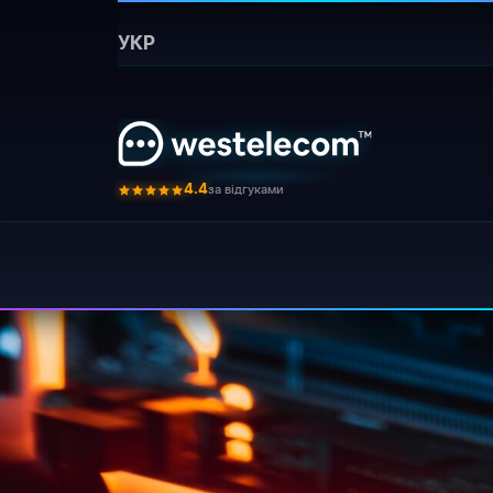
Головна
›
Блог
›
Cto takoe mas adres i zacem e
УКР
{ "@context": "
⚡ Коротко:
WESTELECOM за 5 хвилин", 
за відгуками
4.4