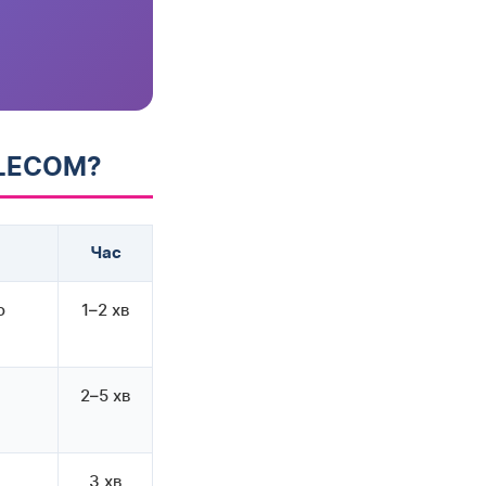
ELECOM?
Час
о
1–2 хв
2–5 хв
3 хв