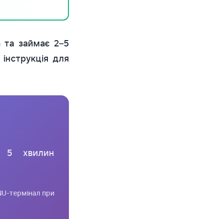
та займає 2–5
а
інструкція для
 5 хвилин
NU-термінал при