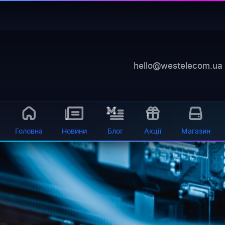
go menat
https://schema.org", "@type": "HowTo", "name": "Як зміни
"description": "Покрокова...
hello@westelecom.ua
Головна
Новини
Блог
Акції
Магазин