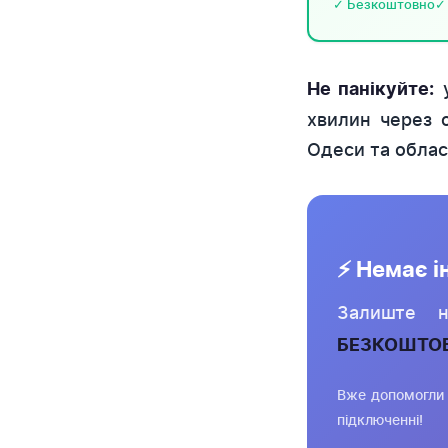
✓ Безкоштовно
✓
у
Не панікуйте:
хвилин через 
Одеси та облас
⚡ Немає і
Залиште 
БЕЗКОШТО
Вже допомогли 
підключенні!