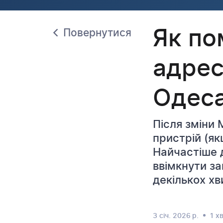
Як по
Повернутися
адре
Одеса
Після зміни
пристрій (я
Найчастіше д
ввімкнути з
декількох хв
3 січ. 2026 р.
1 хв