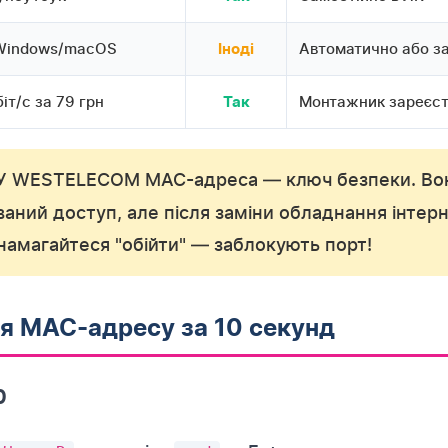
Windows/macOS
Автоматично або з
Іноді
іт/с за 79 грн
Монтажник зареєс
Так
У WESTELECOM MAC-адреса — ключ безпеки. Вон
аний доступ, але після заміни обладнання інтерн
намагайтеся "обійти" — заблокують порт!
ся MAC-адресу за 10 секунд
0