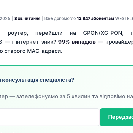
 2025 |
| Вже допомогло
WESTEL
8 хв читання
12 847 абонентам
й роутер, перейшли на GPON/XG-PON, пе
 — і інтернет зник?
— провайде
99% випадків
до старого MAC-адреси.
 консультація спеціаліста?
ер — зателефонуємо за 5 хвилин та відповімо на
Передзво