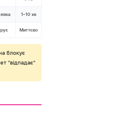
аявка
1–10 хв
трує
Миттєво
а блокує
ет "відпадає"