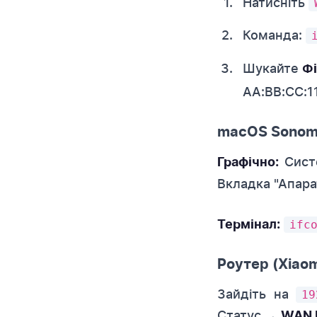
Натисніть
Команда:
Шукайте
Фі
AA:BB:CC:1
macOS Sonom
Систе
Графічно:
Вкладка "Апара
ifc
Термінал:
Роутер (Xiaom
Зайдіть на
19
Статус →
WAN