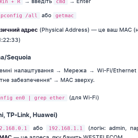
→ введіть
→ Enter
Win + R
cmd
або
ipconfig /all
getmac
(Physical Address) — це ваш MAC (
зичний адрес
1:22:33)
a/Sequoia
мні налаштування → Мережа → Wi-Fi/Ethernet →
тне забезпечення" → MAC зверху.
(для Wi-Fi)
onfig en0 | grep ether
i, TP-Link, Huawei)
або
(логін: admin, па
2.168.0.1
192.168.1.1
— це адреса, яку бачить WESTELECOM.
 MAC