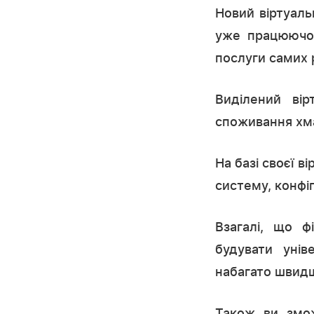
Новий віртуал
уже працюючог
послуги самих р
Виділений ві
споживання хма
На базі своєї 
систему, конфі
Взагалі, що ф
будувати унів
набагато швидш
Також ви змож