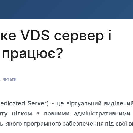
ке VDS сервер і
н працює?
. читати
Dedicated Server) - це віртуальний виділени
єнту цілком з повними адміністративними
ь-якого програмного забезпечення під свої в