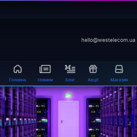
on rabotaet
—
баланс, діагностика, обладнання 24/7
 самообслуговування
dicated Server) - це віртуальний виділений сервер, який 
hello@westelecom.ua
и правами для установки...
Головна
Новини
Блог
Акції
Магазин