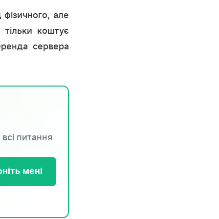
 фізичного, але
 тільки коштує
Оренда сервера
 всі питання
ніть мені