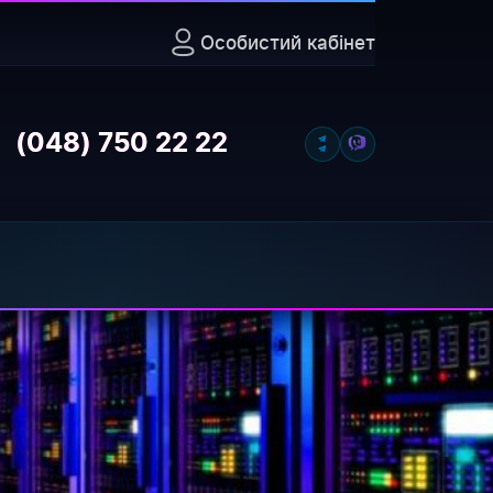
Особистий кабінет
Відкрити
(048) 750 22 22
дається клієнту цілком з