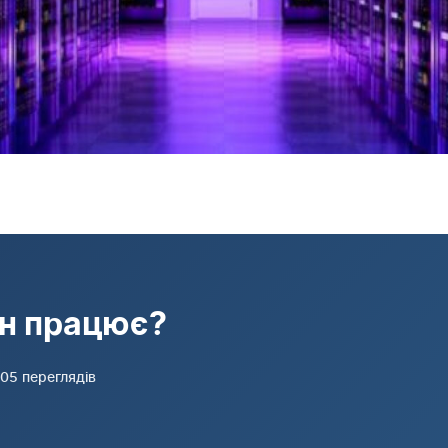
ін працює?
,305 переглядів