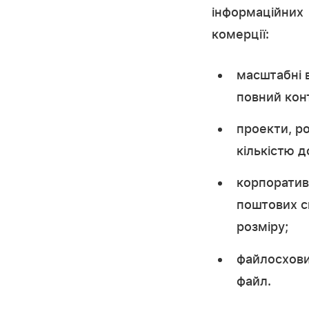
інформаційних
комерції:
масштабні 
повний кон
проекти, ро
кількістю д
корпоративн
поштових ск
розміру;
файлосхови
файл.