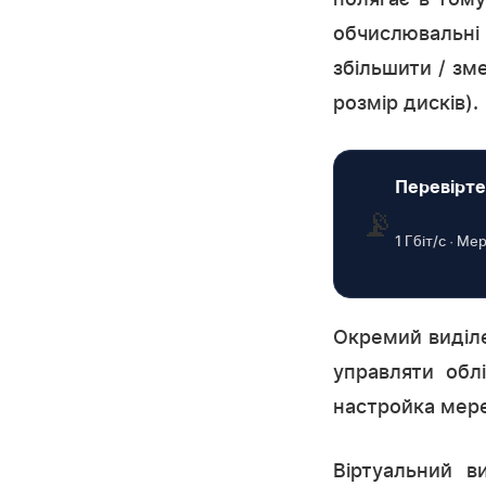
обчислювальні
збільшити / зм
розмір дисків).
Перевірте
📡
1 Гбіт/с · М
Окремий виділ
управляти обл
настройка мере
Віртуальний в