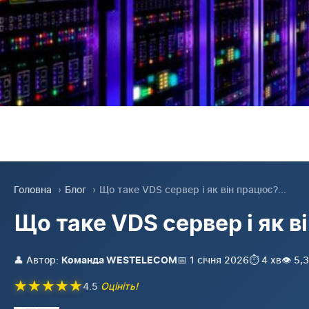
Головна
›
Блог
›
Що таке VDS сервер і як він працює?...
Що таке VDS сервер і як в
👤 Автор:
📅 1 січня 2026
⏱️ 4 хв
👁️ 5
Команда WESTELECOM
★
★
★
★
★
4.5
Оцініть!