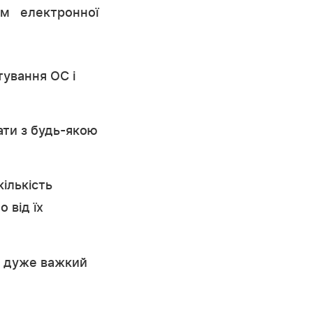
ем електронної
тування ОС і
вати з будь-якою
кількість
 від їх
ь дуже важкий