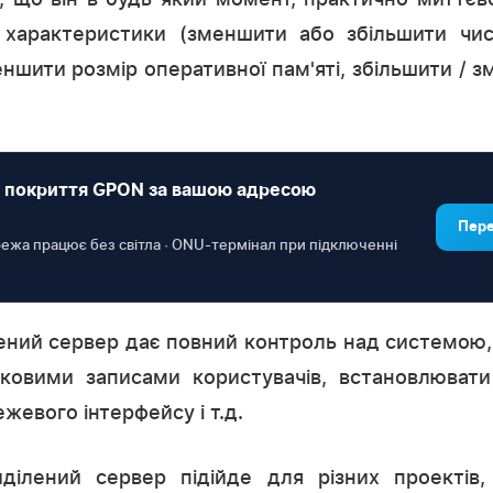
 характеристики (зменшити або збільшити чис
еншити розмір оперативної пам'яті, збільшити / з
 покриття GPON за вашою адресою
Пере
ережа працює без світла · ONU-термінал при підключенні
ений сервер дає повний контроль над системою,
іковими записами користувачів, встановлювати
жевого інтерфейсу і т.д.
иділений сервер підійде для різних проектів,