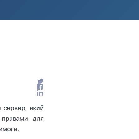
й сервер, який
 правами для
имоги.