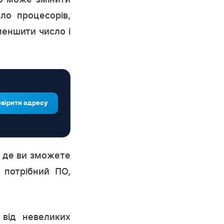
ло процесорів,
меншити число і
вірити адресу
 де ви зможете
 потрібний ПО,
 від невеликих