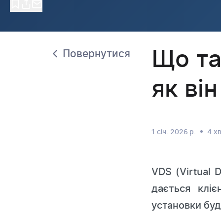
Що та
Повернутися
як ві
1 січ. 2026 р.
4 хв
VDS (Virtual 
дається клі
установки буд