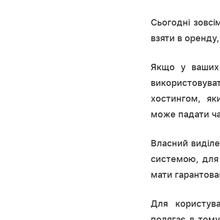
Сьогодні зовсі
взяти в оренду
Якщо у ваших 
використовув
хостингом, як
може падати ча
Власний виділе
системою, для
мати гарантова
Для користува
полягає в тому