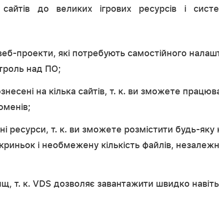
 сайтів до великих ігрових ресурсів і сист
веб-проекти, які потребують самостійного налаш
троль над ПО;
знесені на кілька сайтів, т. к. ви зможете працю
оменів;
і ресурси, т. к. ви зможете розмістити будь-яку 
риньок і необмежену кількість файлів, незалежно
щ, т. к. VDS дозволяє завантажити швидко навіт