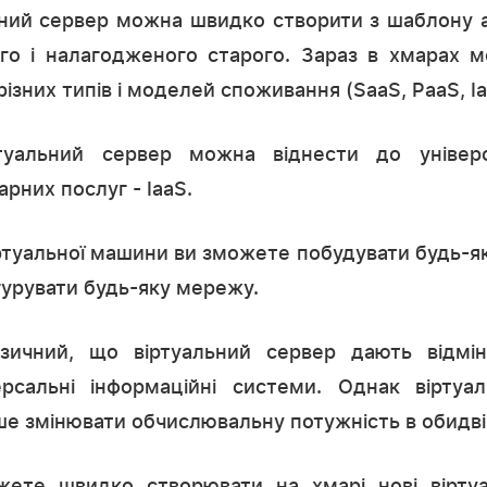
ьний сервер можна швидко створити з шаблону а
о і налагодженого старого. Зараз в хмарах 
ізних типів і моделей споживання (SaaS, PaaS, IaaS
ртуальний сервер можна віднести до універс
рних послуг - IaaS.
віртуальної машини ви зможете побудувати будь-я
гурувати будь-яку мережу.
ізичний, що віртуальний сервер дають відмі
ерсальні інформаційні системи. Однак віртуа
е змінювати обчислювальну потужність в обидві
ете швидко створювати на хмарі нові віртуа