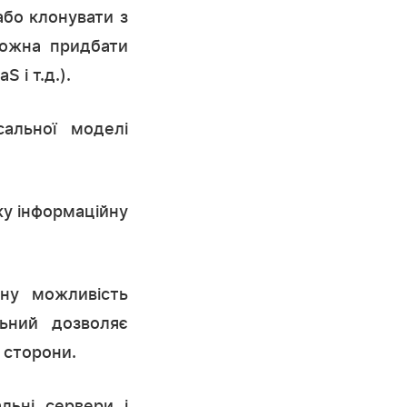
бо клонувати з
можна придбати
 і т.д.).
альної моделі
ку інформаційну
нну можливість
льний дозволяє
 сторони.
льні сервери і