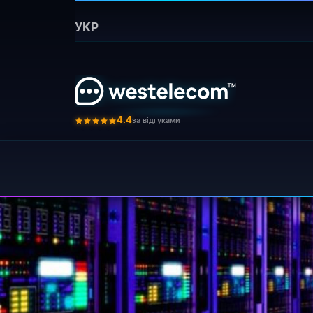
Головна
›
Блог
›
293 cto takoe vds server i kak 
УКР
Бот для
VDS (Virtual De
⚡ Коротко:
повними адміністративним
за відгуками
4.4