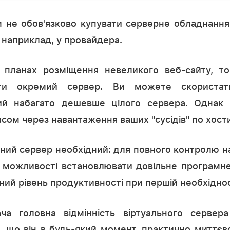
м не обов'язково купувати серверне обладнанн
, наприклад, у провайдера.
планах розміщення невеликого веб-сайту, то
ати окремий сервер. Ви можете скористат
ий набагато дешевше цілого сервера. Однак 
сом через навантаження ваших "сусідів" по хости
ний сервер необхідний: для повного контролю 
 можливості встановлювати довільне програмне
ний рівень продуктивності при першій необхіднос
ча головна відмінність віртуального сервера
, що він в будь-який момент, практично миттє