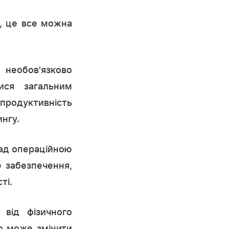
я, це все можна
 необов'язково
ися загальним
продуктивність
нгу.
над операційною
 забезпечення,
ті.
 від фізичного
во може змінити