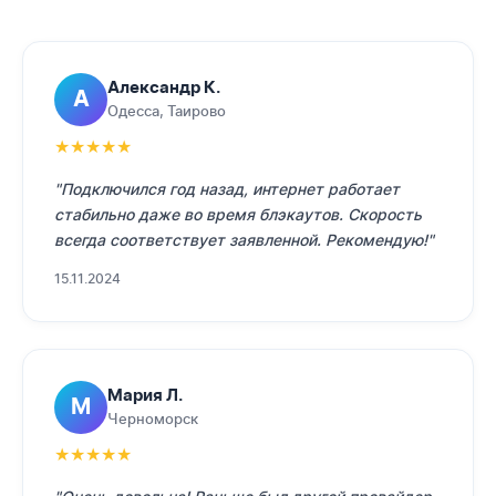
Александр К.
А
Одесса, Таирово
★
★
★
★
★
"Подключился год назад, интернет работает
стабильно даже во время блэкаутов. Скорость
всегда соответствует заявленной. Рекомендую!"
15.11.2024
Мария Л.
М
Черноморск
★
★
★
★
★