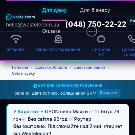
Для дому
Для бізнесу
Ка
(048) 750-22-22
hello@westelecom.ua
Оплата
Інтернет
Відеоспостереження
Цифрове
Домаш
TV
теле
Головна
›
Одеська область
›
Одеський район
›
Selo mayaky
Бот для самообслуговування
баланс, діагностика, обладнання 24/7
Відкрити
⚡ GPON село Маяки ✅ 1 Гбіт/с 79
⚡ Коротко:
грн ✅ Без світла 96год ✅ Роутер
безкоштовно. Підключайте надійний інтернет
від Westelecom!