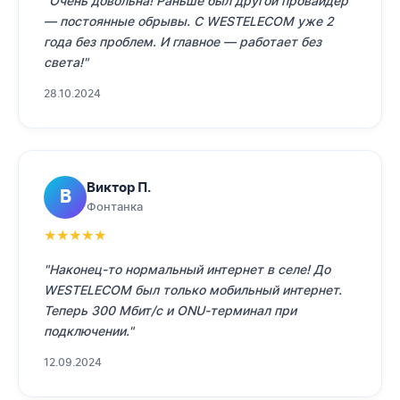
"Очень довольна! Раньше был другой провайдер
— постоянные обрывы. С WESTELECOM уже 2
года без проблем. И главное — работает без
света!"
28.10.2024
Виктор П.
В
Фонтанка
★
★
★
★
★
"Наконец-то нормальный интернет в селе! До
WESTELECOM был только мобильный интернет.
Теперь 300 Мбит/с и ONU-терминал при
подключении."
12.09.2024