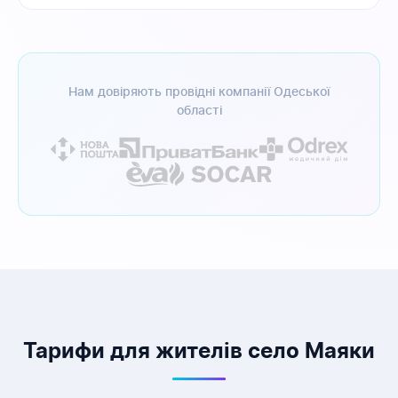
Нам довіряють провідні компанії Одеської
області
Тарифи для жителів село Маяки