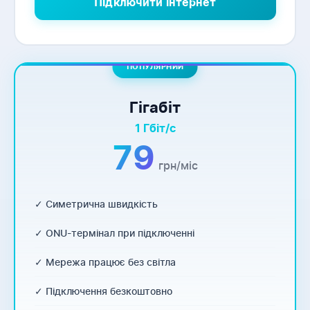
Підключити інтернет
ПОПУЛЯРНИЙ
Гігабіт
1 Гбіт/с
79
грн/міс
✓ Симетрична швидкість
✓ ONU-термінал при підключенні
✓ Мережа працює без світла
✓ Підключення безкоштовно