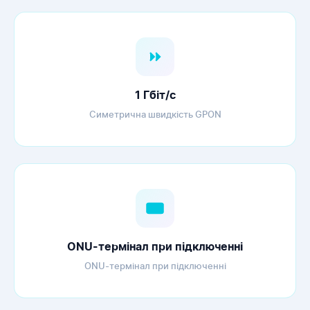
1 Гбіт/с
Симетрична швидкість GPON
ONU-термінал при підключенні
ONU-термінал при підключенні