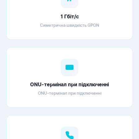
1 Гбіт/с
Симетрична швидкість GPON
ONU-термінал при підключенні
ONU-термінал при підключенні