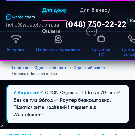
Для дому
Для бізнесу
Ка
(048) 750-22-22
hello@westelecom.ua
Оплата
Інтернет
Відеоспостереження
Цифрове
Домаш
TV
теле
Головна
›
Одеська область
›
Одеський район
›
Odessa odesskaa oblast
⚡ GPON Одеса ✅ 1 Гбіт/с 79 грн ✅
⚡ Коротко:
Без світла 96год ✅ Роутер безкоштовно.
Підключайте надійний інтернет від
Westelecom!
<