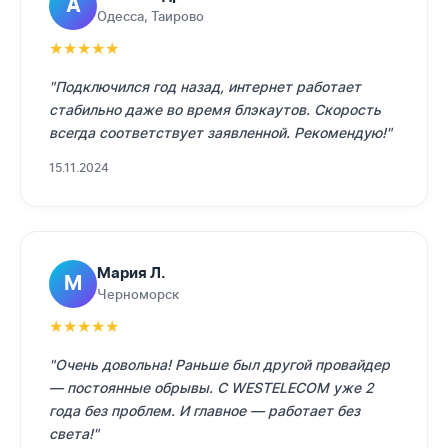
А
Одесса, Таирово
★
★
★
★
★
"Подключился год назад, интернет работает
стабильно даже во время блэкаутов. Скорость
всегда соответствует заявленной. Рекомендую!"
15.11.2024
Мария Л.
М
Черноморск
★
★
★
★
★
"Очень довольна! Раньше был другой провайдер
— постоянные обрывы. С WESTELECOM уже 2
года без проблем. И главное — работает без
света!"