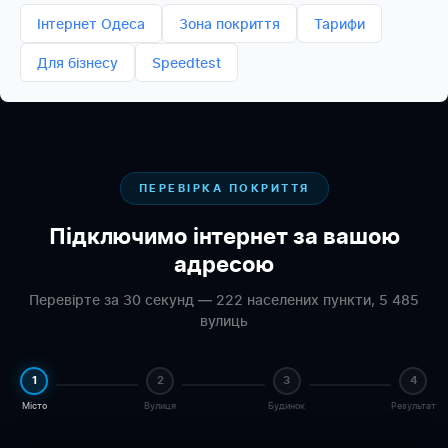
Інтернет Одеса
Зона покриття
Тарифи
Для бізнесу
Speedtest
ПЕРЕВІРКА ПОКРИТТЯ
Підключимо інтернет за вашою
адресою
Перевірте за 30 секунд — 222 населених пункти, 5 485
вулиць
1
2
3
4
Місто
Вулиця
Будинок
Результат