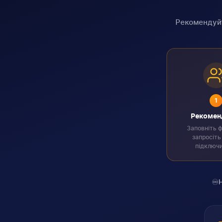
Рекомендуйт
1
Рекомен
Заповніть 
запросіть
підключ
♾️