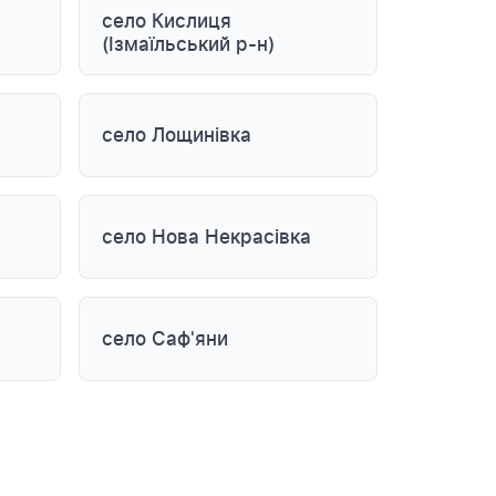
село Кислиця
(Ізмаїльський р-н)
село Лощинівка
село Нова Некрасівка
село Саф'яни