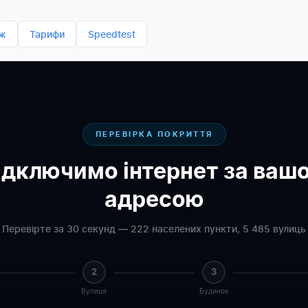
дж
Тарифи
Speedtest
ПЕРЕВІРКА ПОКРИТТЯ
ідключимо інтернет за ваш
адресою
Перевірте за 30 секунд — 222 населених пункти, 5 485 вулиць
2
3
Вулиця
Будинок