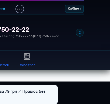
ння
Кабінет
750-22-22
-22
·
(095) 750-22-22
·
(073) 750-22-22
лефон
Colocation
 за 79 грн ✅ Працює без