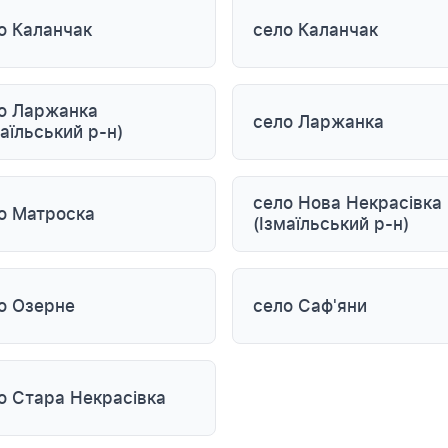
о Каланчак
село Каланчак
о Ларжанка
село Ларжанка
маїльський р-н)
село Нова Некрасівка
о Матроска
(Ізмаїльський р-н)
о Озерне
село Саф'яни
о Стара Некрасівка