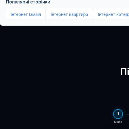
Популярні сторінки
Інтернет Ізмаїл
Інтернет квартира
Інтернет коте
П
1
Місто