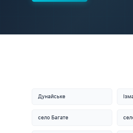
Дунайське
Ізм
село Багате
сел