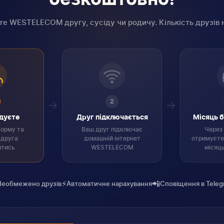
е WESTELECOM другу, сусіду чи родичу. Кількість друзів
2
дуєте
Друг підключається
Місяць 
форму та
Ваш друг підключає
Через 
 друга
домашній інтернет
отримуєте
итись
WESTELECOM
місяць
⚡
📲
Необмежено друзів
Автоматичне нарахування
Сповіщення в Teleg