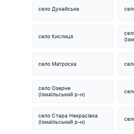
село Дунайське
сел
сел
село Кислиця
(Із
село Матроска
сел
село Озерне
сел
(Ізмаїльський р-н)
село Стара Некрасівка
сел
(Ізмаїльський р-н)