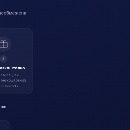
 необмежена!
3
безкоштовно
2 місяці ви
 безкоштовний
 інтернету
ram