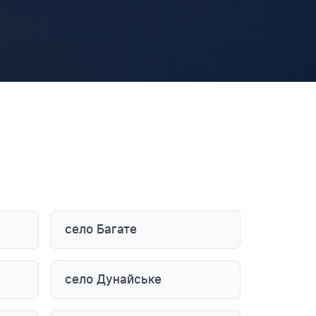
село Багате
село Дунайське