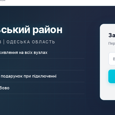
льський район
За
В | ОДЕСЬКА ОБЛАСТЬ
Пер
ивлення на всіх вузлах
 подарунок при підключенні
обово