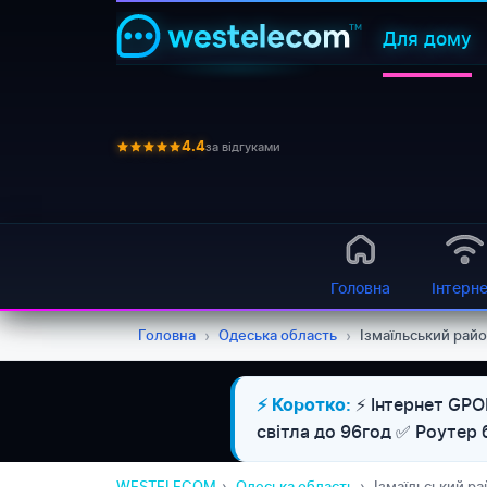
Для дому
за відгуками
4.4
Головна
Інтерн
Головна
›
Одеська область
›
Ізмаїльський рай
⚡ Інтернет GPON
⚡ Коротко:
світла до 96год ✅ Роуте
WESTELECOM
Одеська область
Ізмаїльський р