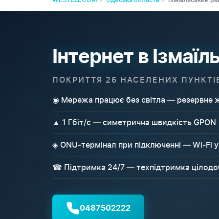
Інтернет в Ізмаї
ПОКРИТТЯ 26 НАСЕЛЕНИХ ПУНКТІ
◉ Мережа працює без світла — резервне ж
▲ 1 Гбіт/с — симетрична швидкість GPON
◈ ONU-термінал при підключенні — Wi-Fi у
☎ Підтримка 24/7 — техпідтримка цілод
0487502222