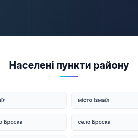
Населені пункти району
аїл
місто Ізмаїл
о Броска
село Броска