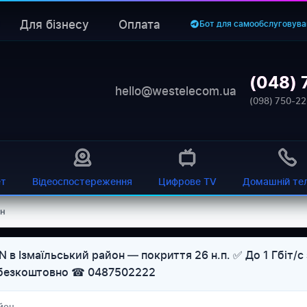
Для бізнесу
Оплата
Бот для самообслуговува
(048) 
hello@westelecom.ua
(098) 750-22
ет
Відеоспостереження
Цифрове TV
Домашній те
он
 в Ізмаїльський район — покриття 26 н.п. ✅ До 1 Гбіт/с
р безкоштовно ☎ 0487502222
айон