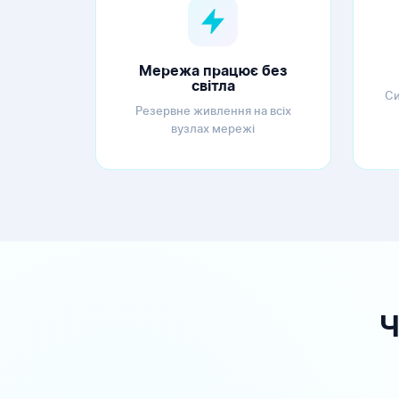
Мережа працює без
світла
Си
Резервне живлення на всіх
вузлах мережі
Ч