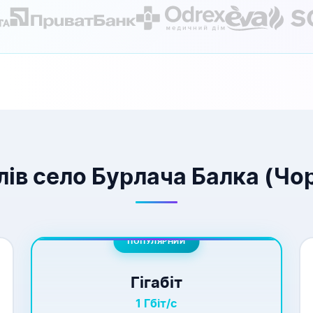
лів село Бурлача Балка (Чо
ПОПУЛЯРНИЙ
Гігабіт
1 Гбіт/с