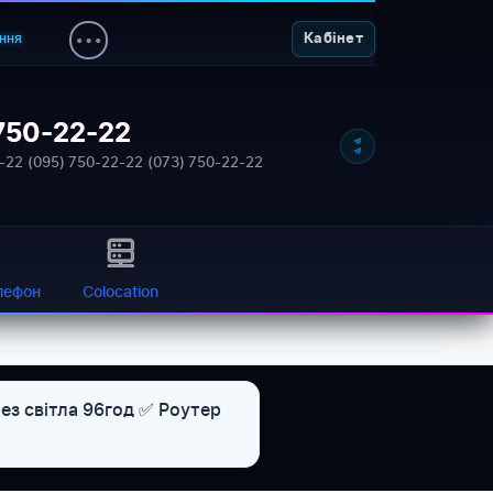
ння
Кабінет
750-22-22
-22
·
(095) 750-22-22
·
(073) 750-22-22
лефон
Colocation
ез світла 96год ✅ Роутер