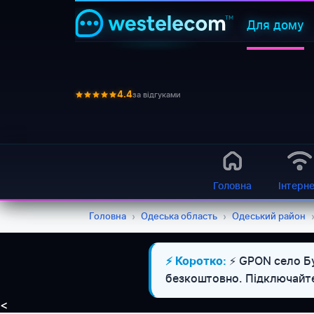
Для дому
за відгуками
4.4
Головна
Інтерн
Головна
›
Одеська область
›
Одеський район
⚡ GPON село Бу
⚡ Коротко:
безкоштовно. Підключайте
<