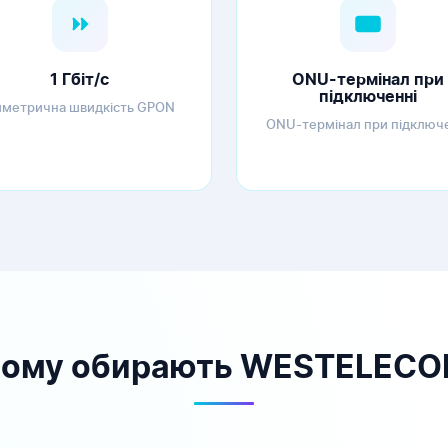
1 Гбіт/с
ONU-термінал при
підключенні
метрична швидкість GPON
ONU-термінал при підключ
ому обирають WESTELEC