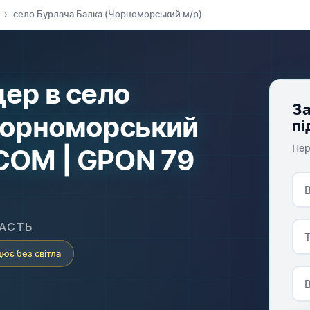
н
село Бурлача Балка (Чорноморський м/р)
ер в село
За
Чорноморський
пі
Пер
COM | GPON 79
ЛАСТЬ
ює без світла