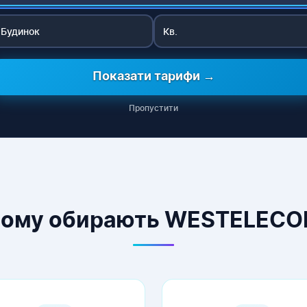
Показати тарифи →
Пропустити
ому обирають WESTELEC