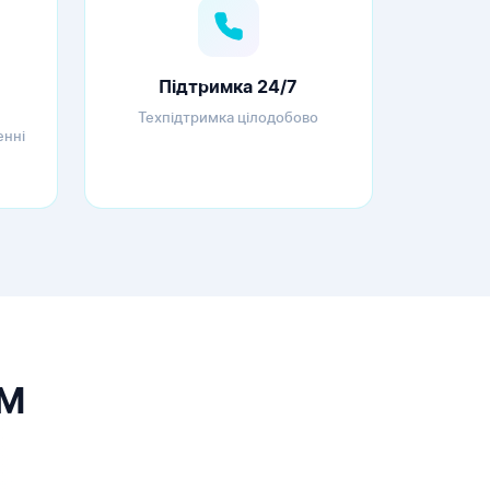
Підтримка 24/7
Техпідтримка цілодобово
енні
OM