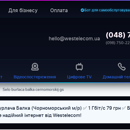
Для бізнесу
Оплата
Бот для самообслуговува
(048) 
hello@westelecom.ua
(098) 750-22
ет
Відеоспостереження
Цифрове TV
Домашній те
›
Selo burlaca balka cernomorskij gs
рлача Балка (Чорноморський м/р) ✅ 1 Гбіт/с 79 грн ✅ Б
 надійний інтернет від Westelecom!