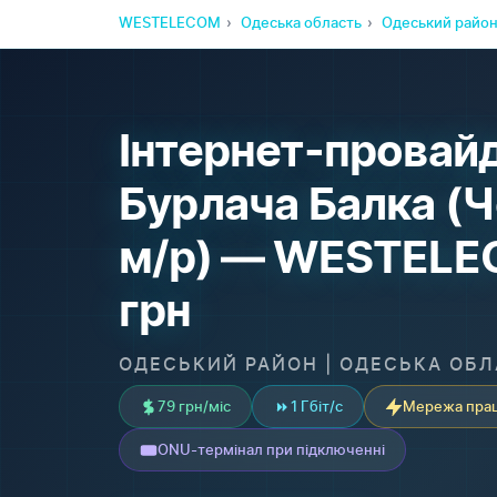
WESTELECOM
Одеська область
Одеський райо
Інтернет-провайд
Бурлача Балка (
м/р) — WESTELE
грн
ОДЕСЬКИЙ РАЙОН | ОДЕСЬКА ОБ
79 грн/міс
1 Гбіт/с
Мережа прац
ONU-термінал при підключенні