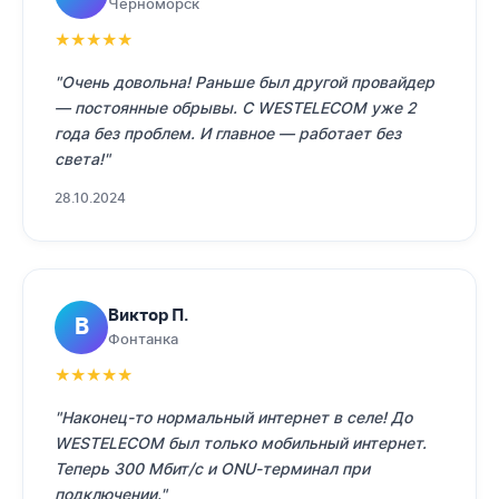
Черноморск
★
★
★
★
★
"Очень довольна! Раньше был другой провайдер
— постоянные обрывы. С WESTELECOM уже 2
года без проблем. И главное — работает без
света!"
28.10.2024
Виктор П.
В
Фонтанка
★
★
★
★
★
"Наконец-то нормальный интернет в селе! До
WESTELECOM был только мобильный интернет.
Теперь 300 Мбит/с и ONU-терминал при
подключении."