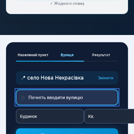
✓ Жодного спаму
Населений пункт
Вулиця
Результат
📍 село Нова Некрасівка
Змінити
🏠