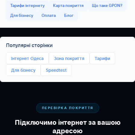
Тарифи інтернету
Карта покриття
Що таке GPON?
Для бізнесу
Оплата
Блог
Популярні сторінки
Інтернет Одеса
Зона покриття
Тарифи
Для бізнесу
Speedtest
ПЕРЕВІРКА ПОКРИТТЯ
Підключимо інтернет за вашою
адресою