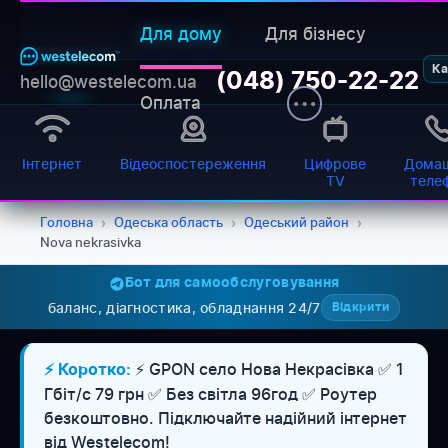
Для дому
Для бізнесу
Ка
(048) 750-22-22
hello@westelecom.ua
Оплата
Інтернет
Відеоспостереження
Цифрове
Домаш
TV
теле
Головна
›
Одеська область
›
Одеський район
›
Nova nekrasivka
Бот для самообслуговування
баланс, діагностика, обладнання 24/7
Відкрити
⚡ GPON село Нова Некрасівка ✅ 1
⚡ Коротко:
Гбіт/с 79 грн ✅ Без світла 96год ✅ Роутер
безкоштовно. Підключайте надійний інтернет
від Westelecom!