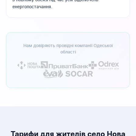
енергопостачання.
Нам довіряють провідні компанії Одеської
області
Тарифи для жителів село Нова