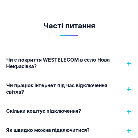
Часті питання
Чи є покриття WESTELECOM в село Нова
+
Некрасівка?
Так, WESTELECOM надає послуги інтернету в
Чи працює інтернет під час відключення
+
село Нова Некрасівка (Одеський район). Ми
світла?
використовуємо технологію GPON/FTTH з
гарантованою симетричною швидкістю 1 Гбіт/
Так! Всі вузли мережі WESTELECOM обладнані
+
Скільки коштує підключення?
с.
резервним живленням (акумулятори + дизель-
генератори). Інтернет працює навіть при
Підключення безкоштовне за умови технічної
+
відключеннях 96+ годин.
Як швидко можна підключитися?
можливості. ONU-термінал встановлюємо при