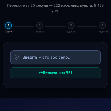
Перевірте за 30 секунд — 222 населених пункти, 5 485
вулиць
1
2
3
4
Місто
Вулиця
Будинок
Результат
Визначити за GPS