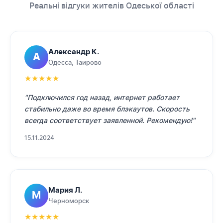
Реальні відгуки жителів Одеської області
Александр К.
А
Одесса, Таирово
★
★
★
★
★
"Подключился год назад, интернет работает
стабильно даже во время блэкаутов. Скорость
всегда соответствует заявленной. Рекомендую!"
15.11.2024
Мария Л.
М
Черноморск
★
★
★
★
★