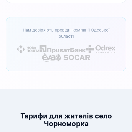
Нам довіряють провідні компанії Одеської
області
Тарифи для жителів село
Чорноморка