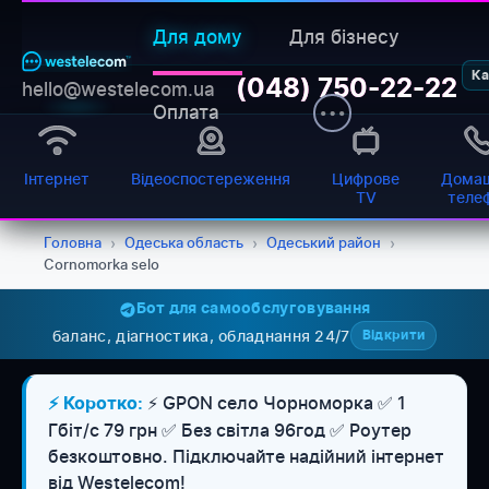
Для дому
Для бізнесу
Ка
(048) 750-22-22
hello@westelecom.ua
Оплата
Інтернет
Відеоспостереження
Цифрове
Домаш
TV
теле
Головна
›
Одеська область
›
Одеський район
›
Cornomorka selo
Бот для самообслуговування
баланс, діагностика, обладнання 24/7
Відкрити
⚡ GPON село Чорноморка ✅ 1
⚡ Коротко:
Гбіт/с 79 грн ✅ Без світла 96год ✅ Роутер
безкоштовно. Підключайте надійний інтернет
від Westelecom!