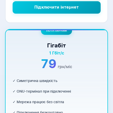
Підключити інтернет
ПОПУЛЯРНИЙ
Гігабіт
1 Гбіт/с
79
грн/міс
✓ Симетрична швидкість
✓ ONU-термінал при підключенні
✓ Мережа працює без світла
✓ Підключення безкоштовно