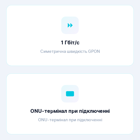
1 Гбіт/с
Симетрична швидкість GPON
ONU-термінал при підключенні
ONU-термінал при підключенні