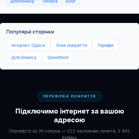
Для бізнесу
Оплата
Блог
Популярні сторінки
Інтернет Одеса
Зона покриття
Тарифи
Для бізнесу
Speedtest
ПЕРЕВІРКА ПОКРИТТЯ
Підключимо інтернет за вашою
адресою
Перевірте за 30 секунд — 222 населених пункти, 5 485
вулиць