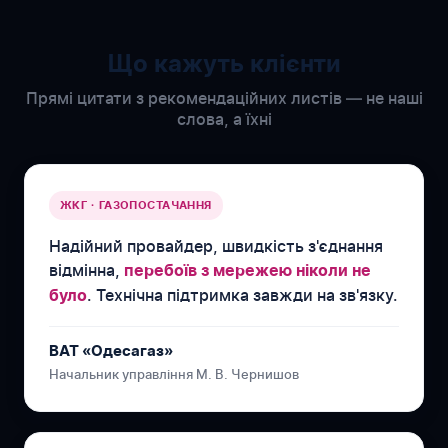
Що кажуть клієнти
Прямі цитати з рекомендаційних листів — не наші
слова, а їхні
ЖКГ · ГАЗОПОСТАЧАННЯ
Надійний провайдер, швидкість з'єднання
відмінна,
перебоїв з мережею ніколи не
. Технічна підтримка завжди на зв'язку.
було
ВАТ «Одесагаз»
Начальник управління М. В. Чернишов