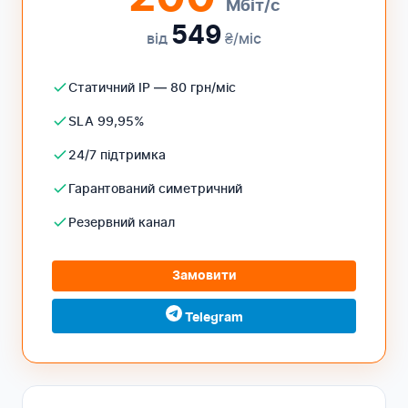
Мбіт/с
549
від
₴/міс
Статичний IP — 80 грн/міс
SLA 99,95%
24/7 підтримка
Гарантований симетричний
Резервний канал
Замовити
Telegram