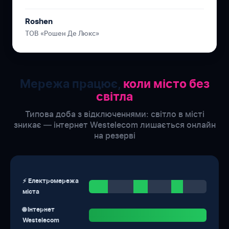
Roshen
ТОВ «Рошен Де Люкс»
Мережа працює,
коли місто без
світла
Типова доба з відключеннями: світло в місті
зникає — інтернет Westelecom лишається онлайн
на резерві
⚡ Електромережа
міста
🌐 Інтернет
Westelecom