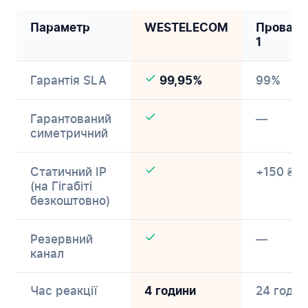
Параметр
WESTELECOM
Провайд
1
Гарантія SLA
99%
99,95%
Гарантований
—
симетричний
Статичний IP
+150 ₴/м
(на Гігабіті
безкоштовно)
Резервний
—
канал
Час реакції
24 годин
4 години