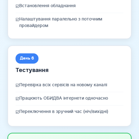
Встановлення обладнання
☑️
Налаштування паралельно з поточним
☑️
провайдером
День 6
Тестування
Перевірка всіх сервісів на новому каналі
☑️
Працюють ОБИДВА інтернети одночасно
☑️
Переключення в зручний час (ніч/вихідні)
☑️