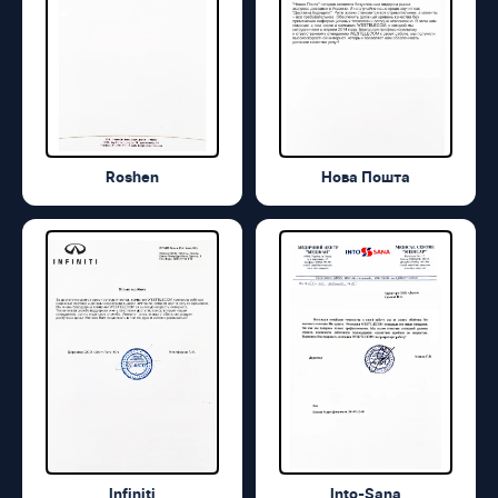
Roshen
Нова Пошта
Infiniti
Into-Sana