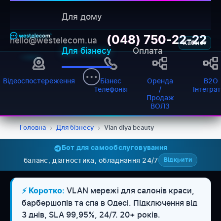
Для дому
(048) 750-22-22
hello@westelecom.ua
Кабінет
Для бізнесу
Оплата
Відеоспостереження
Бізнес
Оренда
B2O
Телефонія
/
Інтегра
Продаж
ВОЛЗ
Головна
›
Для бізнесу
›
Vlan dlya beauty
Бот для самообслуговування
баланс, діагностика, обладнання 24/7
Відкрити
VLAN мережі для салонів краси,
⚡ Коротко:
WESTELECOM
барбершопів та спа в Одесі. Підключення від
Онлайн-підтримка
3 днів, SLA 99,95%, 24/7. 20+ років.