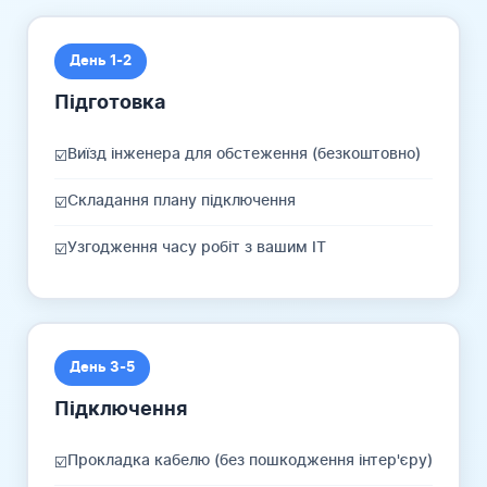
День 1-2
Підготовка
Виїзд інженера для обстеження (безкоштовно)
☑️
Складання плану підключення
☑️
Узгодження часу робіт з вашим IT
☑️
День 3-5
Підключення
Прокладка кабелю (без пошкодження інтер'єру)
☑️