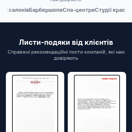
і салонів
Барбершопи
Спа-центри
Студії краси
Ме
Листи-подяки від клієнтів
Справжні рекомендаційні листи компаній, які нам
довіряють