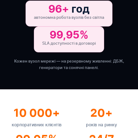
96+
год
автономна робота вузлів без світла
99,95%
SLA доступності в договорі
Кожен вузол мережі — на резервному живленні: ДБЖ,
генератори та сонячні панелі.
10 000+
20+
корпоративних клієнтів
років на ринку