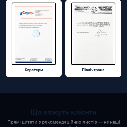
Євротерм
Північтранс
Що кажуть клієнти
Прямі цитати з рекомендаційних листів — не наші