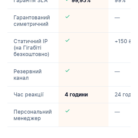
Гарантія SLA
99%
99,95%
Гарантований
—
симетричний
Статичний IP
+150 ₴/м
(на Гігабіті
безкоштовно)
Резервний
—
канал
Час реакції
24 годин
4 години
Персональний
—
менеджер