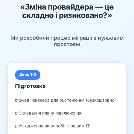
«Зміна провайдера — це
складно і ризиковано?»
Ми розробили процес міграції з нульовим
простоєм
День 1-2
Підготовка
Виїзд інженера для обстеження (безкоштовно)
☑️
Складання плану підключення
☑️
Узгодження часу робіт з вашим IT
☑️