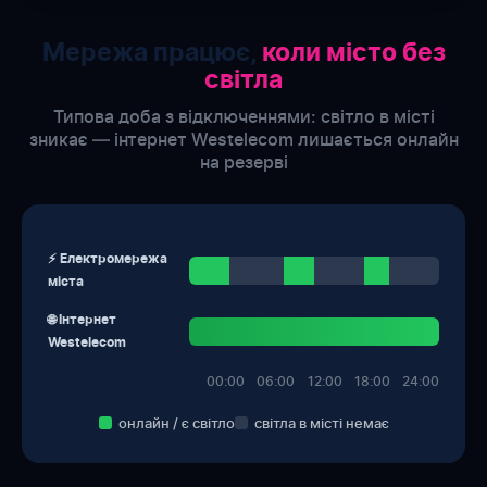
Мережа працює,
коли місто без
світла
Типова доба з відключеннями: світло в місті
зникає — інтернет Westelecom лишається онлайн
на резерві
⚡ Електромережа
міста
🌐 Інтернет
Westelecom
00:00
06:00
12:00
18:00
24:00
онлайн / є світло
світла в місті немає