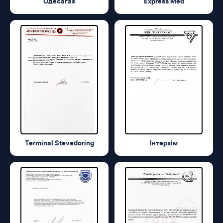
Одесагаз
Express Med
Terminal Stevedoring
Інтерхім