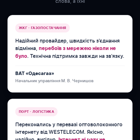
слова, а їхні
ЖКГ · ГАЗОПОСТАЧАННЯ
Надійний провайдер, швидкість з'єднання
відмінна,
перебоїв з мережею ніколи не
. Технічна підтримка завжди на зв'язку.
було
ВАТ «Одесагаз»
Начальник управління М. В. Чернишов
ПОРТ · ЛОГІСТИКА
Переконались у перевазі оптоволоконного
інтернету від WESTELECOM. Якісно,
надійно, вигідно.
Інтернет ні разу не