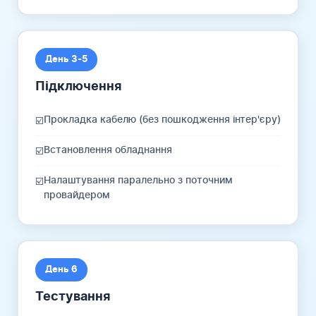
День 3-5
Підключення
Прокладка кабелю (без пошкодження інтер'єру)
☑️
Встановлення обладнання
☑️
Налаштування паралельно з поточним
☑️
провайдером
День 6
Тестування