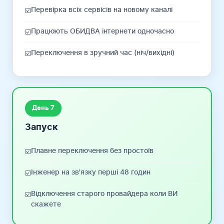
Перевірка всіх сервісів на новому каналі
☑️
Працюють ОБИДВА інтернети одночасно
☑️
Переключення в зручний час (ніч/вихідні)
☑️
День 7
Запуск
Плавне переключення без простоїв
☑️
Інженер на зв'язку перші 48 годин
☑️
Відключення старого провайдера коли ВИ
☑️
скажете