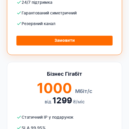
24/7 підтримка
Гарантований симетричний
Резервний канал
Замовити
Бізнес Гігабіт
1000
Мбіт/с
1299
від
₴/міс
Статичний IP у подарунок
SLA 99,95%