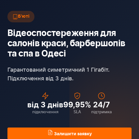
Бʼюті
Відеоспостереження для
салонів краси, барбершопів
та спа в Одесі
Гарантований симетричний 1 Гігабіт.
Підключення від 3 днів.
від 3 днів
99,95%
24/7
підключення
SLA
підтримка
Залишити заявку