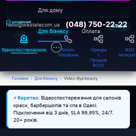
Для дому
(048) 750-22-22
hello@westelecom.ua
Кабінет
Для бізнесу
Оплата
Відеоспостереження
Бізнес
Оренда
B2O
Телефонія
/
Інтегра
Продаж
ВОЛЗ
Головна
›
Для бізнесу
›
Video dlya beauty
Відеоспостереження для салонів
⚡ Коротко:
краси, барбершопів та спа в Одесі.
Підключення від 3 днів, SLA 99,95%, 24/7.
20+ років.
WESTELECOM
Онлайн-підтримка