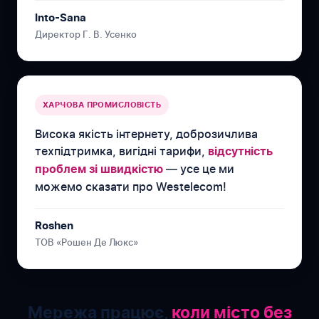
Into-Sana
Директор Г. В. Усенко
ХАРЧОВА ПРОМИСЛОВІСТЬ
Висока якість інтернету, доброзичлива
техпідтримка, вигідні тарифи,
відсутність
— усе це ми
проблем зі швидкістю
можемо сказати про Westelecom!
Roshen
ТОВ «Рошен Де Люкс»
Мережа працює,
коли місто без