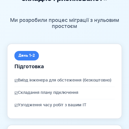
Ми розробили процес міграції з нульовим
простоєм
День 1-2
Підготовка
Виїзд інженера для обстеження (безкоштовно)
☑️
Складання плану підключення
☑️
Узгодження часу робіт з вашим IT
☑️