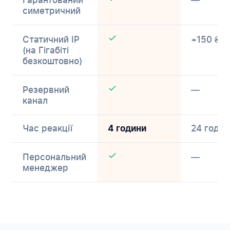
Гарантований
—
симетричний
Статичний IP
+150 ₴/м
(на Гігабіті
безкоштовно)
Резервний
—
канал
Час реакції
24 годин
4 години
Персональний
—
менеджер