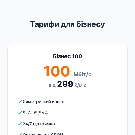
Тарифи для бізнесу
Бізнес 100
100
Мбіт/с
299
від
₴/міс
Симетричний канал
SLA 99,95%
24/7 підтримка
Оптоволокно GPON