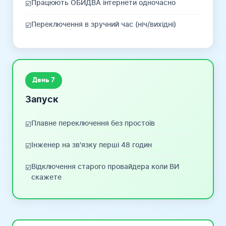
Працюють ОБИДВА інтернети одночасно
☑️
Переключення в зручний час (ніч/вихідні)
☑️
День 7
Запуск
Плавне переключення без простоїв
☑️
Інженер на зв'язку перші 48 годин
☑️
Відключення старого провайдера коли ВИ
☑️
скажете