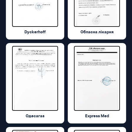
Dyckerhoff
Обласна лікарня
Одесагаз
Express Med