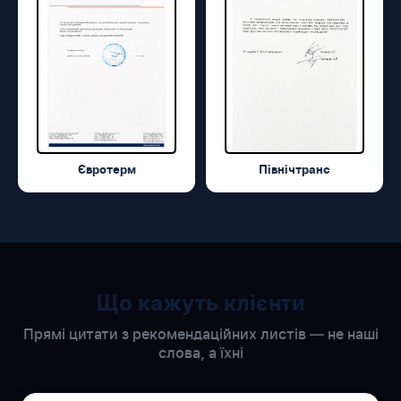
Євротерм
Північтранс
Що кажуть клієнти
Прямі цитати з рекомендаційних листів — не наші
слова, а їхні