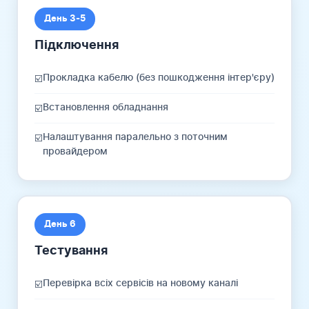
День 3-5
Підключення
Прокладка кабелю (без пошкодження інтер'єру)
☑️
Встановлення обладнання
☑️
Налаштування паралельно з поточним
☑️
провайдером
День 6
Тестування
Перевірка всіх сервісів на новому каналі
☑️