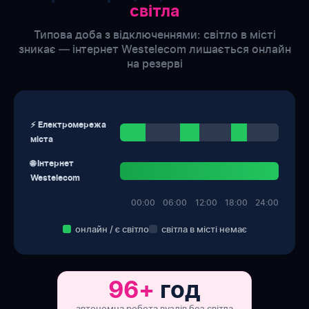
світла
Типова доба з відключеннями: світло в місті
зникає — інтернет Westelecom лишається онлайн
на резерві
⚡ Електромережа
міста
🌐 Інтернет
Westelecom
00:00
06:00
12:00
18:00
24:00
онлайн / є світло
світла в місті немає
96+
год
автономна робота вузлів без світла