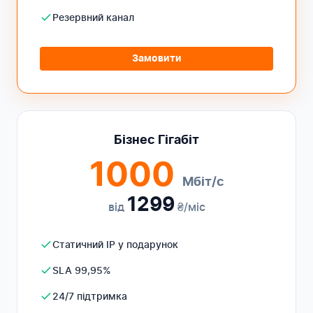
Резервний канал
Замовити
Бізнес Гігабіт
1000
Мбіт/с
1299
від
₴/міс
Статичний IP у подарунок
SLA 99,95%
24/7 підтримка