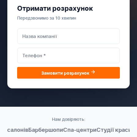
Отримати розрахунок
Передзвонимо за 10 хвилин
Замовити розрахунок
Нам довіряють:
 салонів
Барбершопи
Спа-центри
Студії краси
Мер