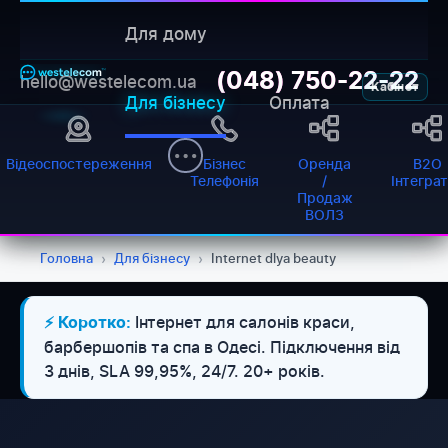
Для дому
(048) 750-22-22
hello@westelecom.ua
Кабінет
Для бізнесу
Оплата
Відеоспостереження
Бізнес
Оренда
B2O
Телефонія
/
Інтегра
Продаж
ВОЛЗ
Головна
›
Для бізнесу
›
Internet dlya beauty
Інтернет для салонів краси,
⚡ Коротко:
барбершопів та спа в Одесі. Підключення від
3 днів, SLA 99,95%, 24/7. 20+ років.
WESTELECOM
Онлайн-підтримка