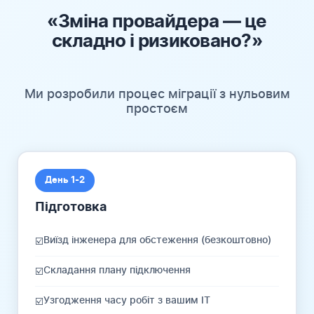
«Зміна провайдера — це
складно і ризиковано?»
Ми розробили процес міграції з нульовим
простоєм
День 1-2
Підготовка
Виїзд інженера для обстеження (безкоштовно)
☑️
Складання плану підключення
☑️
Узгодження часу робіт з вашим IT
☑️