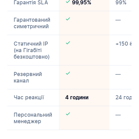
Гарантія SLA
99%
99,95%
Гарантований
—
симетричний
Статичний IP
+150 ₴/м
(на Гігабіті
безкоштовно)
Резервний
—
канал
Час реакції
24 годин
4 години
Персональний
—
менеджер