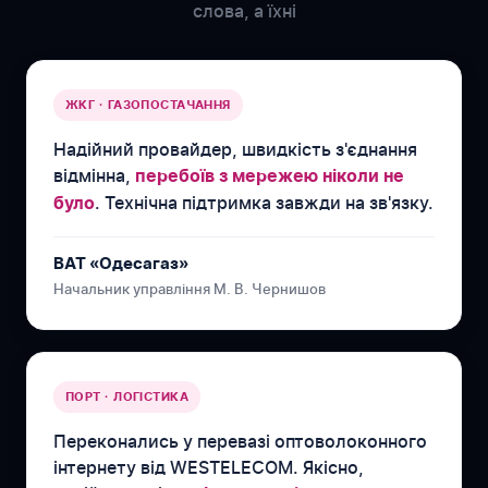
слова, а їхні
ЖКГ · ГАЗОПОСТАЧАННЯ
Надійний провайдер, швидкість з'єднання
відмінна,
перебоїв з мережею ніколи не
. Технічна підтримка завжди на зв'язку.
було
ВАТ «Одесагаз»
Начальник управління М. В. Чернишов
ПОРТ · ЛОГІСТИКА
Переконались у перевазі оптоволоконного
інтернету від WESTELECOM. Якісно,