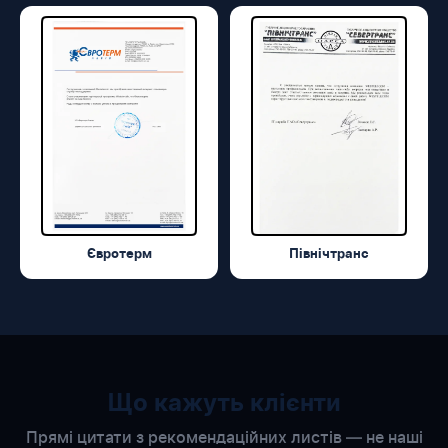
Євротерм
Північтранс
Що кажуть клієнти
Прямі цитати з рекомендаційних листів — не наші