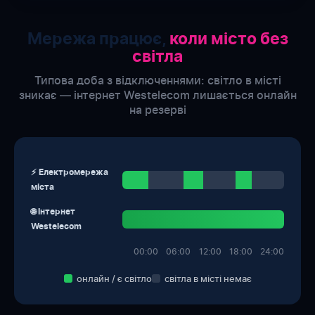
Мережа працює,
коли місто без
світла
Типова доба з відключеннями: світло в місті
зникає — інтернет Westelecom лишається онлайн
на резерві
⚡ Електромережа
міста
🌐 Інтернет
Westelecom
00:00
06:00
12:00
18:00
24:00
онлайн / є світло
світла в місті немає