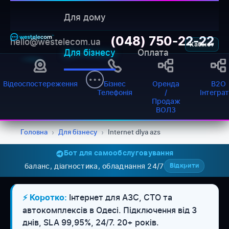
Для дому
(048) 750-22-22
hello@westelecom.ua
Кабінет
Для бізнесу
Оплата
Відеоспостереження
Бізнес
Оренда
B2O
Телефонія
/
Інтегра
Продаж
ВОЛЗ
Головна
›
Для бізнесу
›
Internet dlya azs
Бот для самообслуговування
баланс, діагностика, обладнання 24/7
Відкрити
Інтернет для АЗС, СТО та
⚡ Коротко:
WESTELECOM
автокомплексів в Одесі. Підключення від 3
Онлайн-підтримка
днів, SLA 99,95%, 24/7. 20+ років.