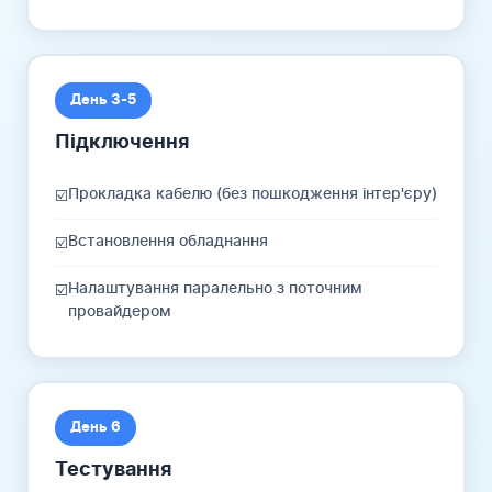
День 3-5
Підключення
Прокладка кабелю (без пошкодження інтер'єру)
☑️
Встановлення обладнання
☑️
Налаштування паралельно з поточним
☑️
провайдером
День 6
Тестування