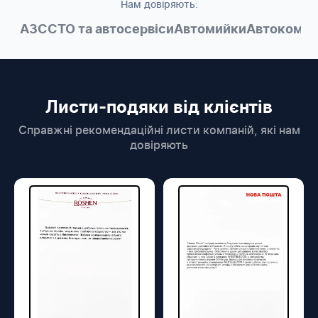
Нам довіряють:
і АЗС
СТО та автосервіси
Автомийки
Автокомпле
Листи-подяки від клієнтів
Справжні рекомендаційні листи компаній, які нам
довіряють