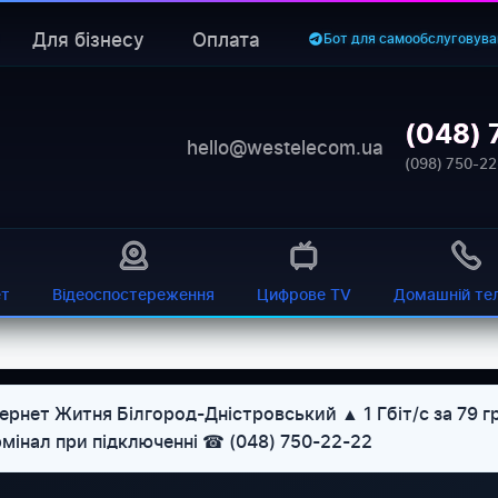
Для бізнесу
Оплата
Бот для самообслуговува
(048) 
hello@westelecom.ua
(098) 750-22
ет
Відеоспостереження
Цифрове TV
Домашній те
ернет Житня Білгород-Дністровський ▲ 1 Гбіт/с за 79 г
рмінал при підключенні ☎ (048) 750-22-22