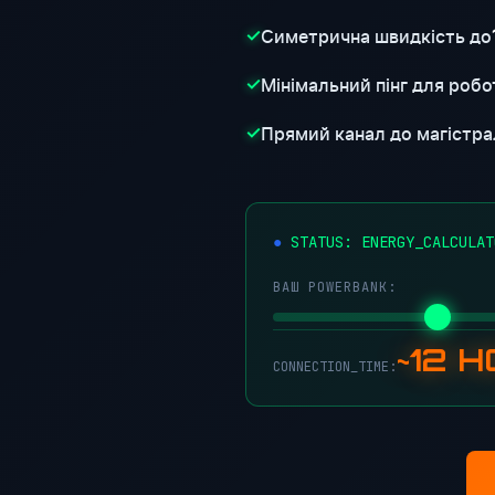
Симетрична швидкість до
✓
Мінімальний пінг для робот
✓
Прямий канал до магістра
✓
●
STATUS: ENERGY_CALCULAT
ВАШ POWERBANK:
~12 
CONNECTION_TIME: