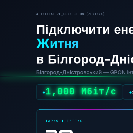
● INITIALIZE_CONNECTION [ZHYTNYA]
Підключити ене
Житня
в Білгород-Дн
Білгород-Дністровський — GPON інт
1,000 Мбіт/с
◆
◈
ТАРИФ 1 ГБІТ/С