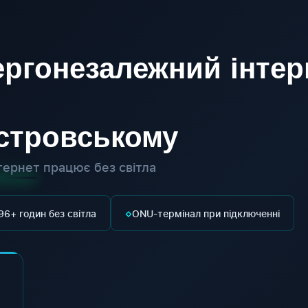
ргонезалежний інтер
істровському
ернет працює без світла
◇
96+ годин без світла
ONU-термінал при підключенні