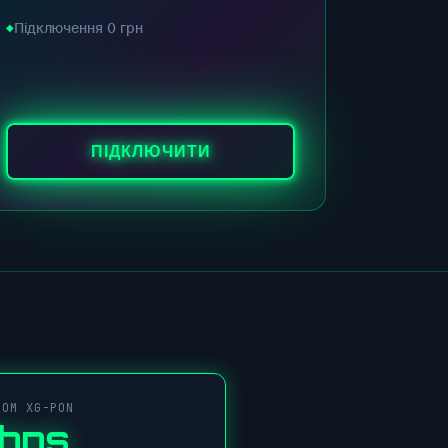
Підключення 0 грн
ПІДКЛЮЧИТИ
COM XG-PON
Gbps