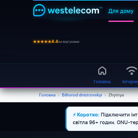
Для дому
за відгуками
4.4
Головна
Інтерн
Головна
›
Bilhorod dnistrovskyi
›
Zhytnya
Підключити інт
⚡ Коротко:
світла 96+ годин. ONU-те