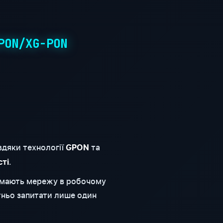
PON/XG-PON
вдяки технології
та
GPON
.
сті
римають мережу в робочому
тньо запитати лише один