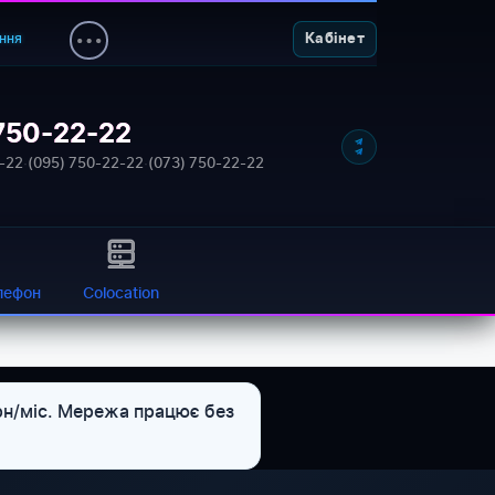
ння
Кабінет
750-22-22
NETWORK_STATUS: ONLINE
-22
·
(095) 750-22-22
·
(073) 750-22-22
лефон
Colocation
рн/міс. Мережа працює без