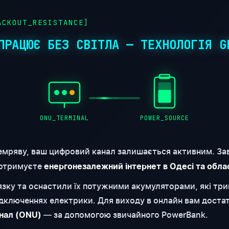
CKOUT_RESISTANCE]
ПРАЦЮЄ БЕЗ СВІТЛА — ТЕХНОЛОГІЯ G
ONU_TERMINAL
POWER_SOURCE
емряву, ваш цифровий канал залишається активним. За
 отримуєте
енергонезалежний інтернет в Одесі та обла
'язку та оснастили їх потужними акумуляторами, які т
відключеннях електрики. Для виходу в онлайн вам доста
— за допомогою звичайного PowerBank.
нал (ONU)