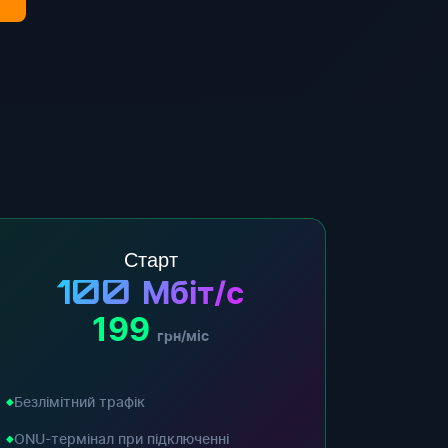
Старт
100
Мбіт/с
199
грн/міс
Безлімітний трафік
ONU-термінал при підключенні