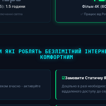
Б):
Фільм 4K (60
1.5 години
ключенні світла
✅ Працює від Po
И ЯКІ РОБЛЯТЬ БЕЗЛІМІТНИЙ ІНТЕРН
КОМФОРТНИМ
Замовити Статичну I
еком вчасно - активуйте
Доцільно в разі необхідно
віддаленого доступу до се