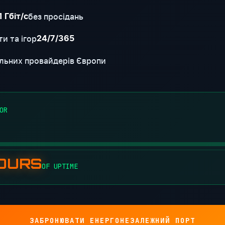
без просідань
1 Гбіт/с
и та ігор
24/7/365
льних провайдерів Європи
OR
HOURS
OF UPTIME
ЗАБРОНЮВАТИ ЕНЕРГОНЕЗАЛЕЖНИЙ ПОРТ