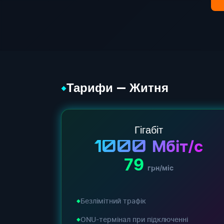
Тарифи — Житня
◆
Гігабіт
1000
Мбіт/с
79
грн/міс
Безлімітний трафік
ONU-термінал при підключенні