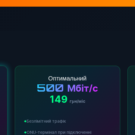
Оптимальний
500
Мбіт/с
149
грн/міс
Безлімітний трафік
ONU-термінал при підключенні