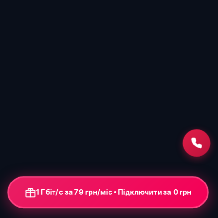
1 Гбіт/с за 79 грн/міс • Підключення від 0 грн
+ ONU-термінал