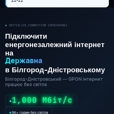
22-22
● INITIALIZE_CONNECTION [DERZHAVNA]
Підключити
енергонезалежний інтернет
на
Державна
в Білгород-Дністровському
Білгород-Дністровський — GPON інтернет
працює без світла
1,000 Мбіт/с
◆
◈
96+ годин без світла