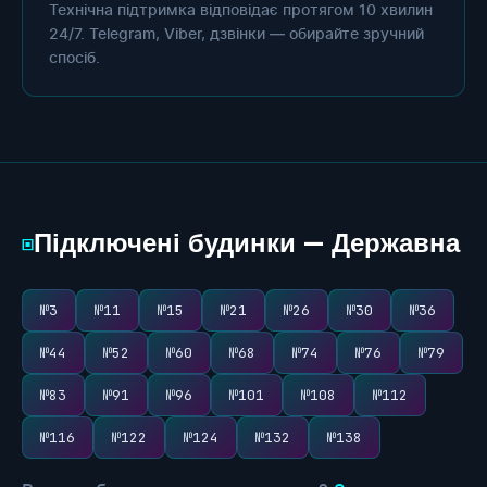
Технічна підтримка відповідає протягом 10 хвилин
24/7. Telegram, Viber, дзвінки — обирайте зручний
спосіб.
Підключені будинки — Державна
▣
№3
№11
№15
№21
№26
№30
№36
№44
№52
№60
№68
№74
№76
№79
№83
№91
№96
№101
№108
№112
№116
№122
№124
№132
№138