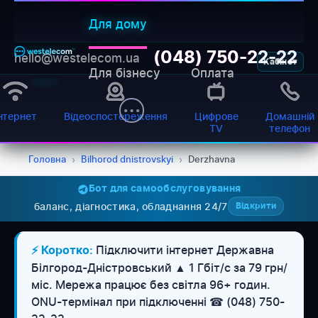
Для дому
(048) 750-22-22
hello@westelecom.ua
Кабінет
Для бізнесу
Оплата
нтернет
Відеоспостереження
Цифрове
Домашній
TV
телефон
Головна
›
Bilhorod dnistrovskyi
›
Derzhavna
Бот для самообслуговування
баланс, діагностика, обладнання 24/7
Відкрити
Підключити інтернет Державна
⚡ Коротко:
Білгород-Дністровський ▲ 1 Гбіт/с за 79 грн/
міс. Мережа працює без світла 96+ годин.
WESTELECOM
Онлайн-підтримка
ONU-термінал при підключенні ☎ (048) 750-