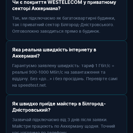
Чи є покриття WESTELECOM у приватному
секторі Аккермана?
Так, ми підключаємо як багатоквартирні будинки,
так і приватний сектор Білгород-Дністровського.
Оптоволокно заводиться прямо в будинок.
Яка реальна швидкість інтернету в
Аккермані?
Гарантуємо заявлену швидкість: тариф 1 Гбіт/с =
реальні 900-1000 Мбіт/с на завантаження та
віддачу. Без «до...» і без просідань. Перевірте самі
на speedtest.net.
Як швидко приїде майстер в Білгород-
Дністровський?
Зазвичай підключаємо від 3 днів після заявки.
Майстри працюють по Аккерману щодня. Точний
час узгодимо по телефону.