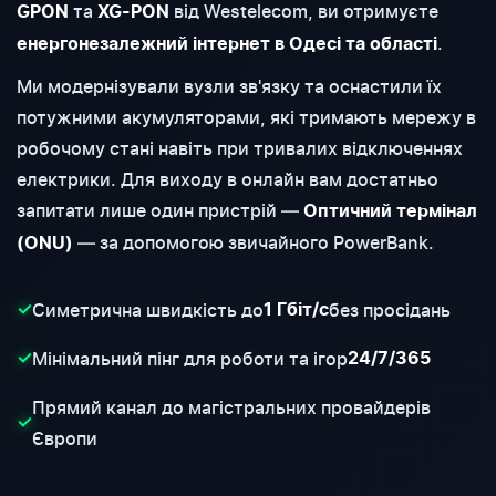
та
від Westelecom, ви отримуєте
GPON
XG-PON
.
енергонезалежний інтернет в Одесі та області
Ми модернізували вузли зв'язку та оснастили їх
потужними акумуляторами, які тримають мережу в
робочому стані навіть при тривалих відключеннях
електрики. Для виходу в онлайн вам достатньо
запитати лише один пристрій —
Оптичний термінал
— за допомогою звичайного PowerBank.
(ONU)
Симетрична швидкість до
без просідань
✓
1 Гбіт/с
Мінімальний пінг для роботи та ігор
✓
24/7/365
Прямий канал до магістральних провайдерів
✓
Європи