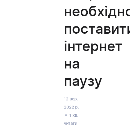
необхідн
поставит
інтернет
на
паузу
12 вер.
2022 р.
1 хв.
читати