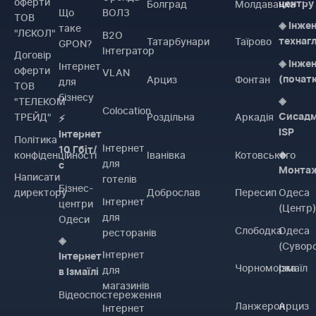
оферти
Болград
Молдаванка
центру
Що
ВОЛЗ
ТОВ
◈ Інже
таке
"ЛЄКОЛ"
B2O
Татарбунари
Таїрово
технаг
GPON?
Інтегратор
Договiр
◈ Інже
Інтернет
оферти
VLAN
Арциз
Фонтан
(почат
для
ТОВ
бізнесу
"ТЕЛЕКОМ
◈
Colocation
ТРЕЙД"
Роздільна
Аркадія
Сисадм
⚡
ISP
Інтернет
Політика
Інтернет
10 Гбіт/
конфіденційності
Іванівка
Котовського
◈
для
с
Монта
Написати
готелів
Бізнес-
директору
Доброслав
Пересип
Одеса
Інтернет
центри
(Центр
для
Одеси
Слободка
Одеса
ресторанів
◈
(Сувор
Інтернет
Інтернет
Чорноморка
Ізмаїл
для
в Ізмаїлі
магазинів
Відеоспостереження
Ланжерон
Арциз
Інтернет