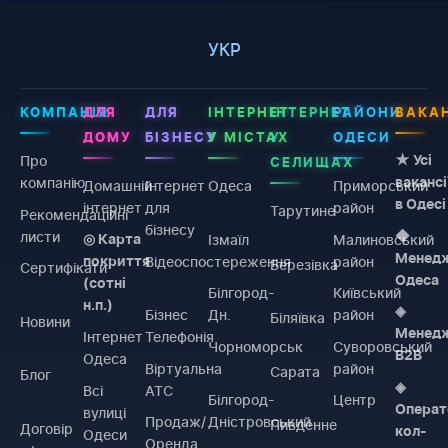
УКР
КОМПАНІЯ
ДЛЯ
ДЛЯ
ІНТЕРНЕТ
ІНТЕРНЕТ
РАЙОНИ
ВАКАН
ДОМУ
БІЗНЕСУ
У МІСТАХ
У
ОДЕСИ
Про
★ Усі
СЕЛИЩАХ
компанію
вакансі
Домашній
Інтернет
Одеса
Приморський
в Одесі
інтернет
для
район
Тарутине
Рекомендаційні
бізнесу
листи
◆
Ізмаїл
Малиновський
◎ Карта
Менед
Відеоспостереження
район
покриття
Березівка
Сертифікати
Одеса
(сотні
Білгород-
Київський
н.п.)
◈
Бізнес
Дн.
район
Біляївка
Новини
Менед
Інтернет
Телефонія
Чорноморськ
Суворовський
B2B
Одеса
Віртуальна
район
Сарата
Блог
◈
Всі
АТС
Білгород-
Центр
Операт
вулиці
Продаж/
Дністровський
Пивденне
Договiр
кол-
Одеси
Оренда