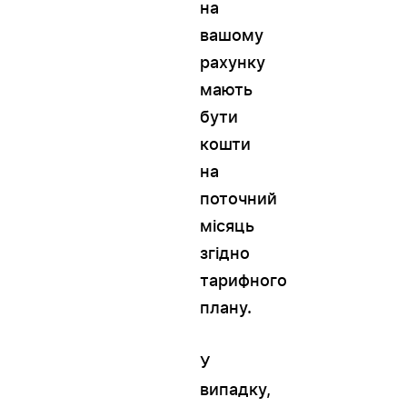
на
вашому
рахунку
мають
бути
кошти
на
WESTELECOM
поточний
Онлайн-підтримка
місяць
згідно
тарифного
плану.
У
випадку,