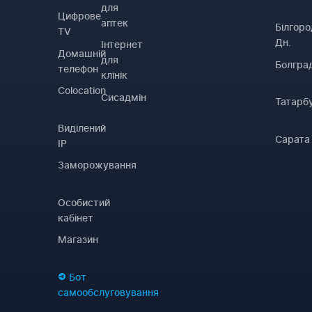
для
Цифрове
аптек
Білгоро
TV
Дн.
Інтернет
Домашній
для
Болгра
телефон
клінік
Colocation
Сисадмін
Татарб
Виділений
Сарата
IP
Заморожування
Особистий
кабінет
Магазин
Бот
самообслуговування