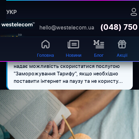
Головна
›
Новини
›
УКР
Usluga zamorozka tarifa esli neobhodimo postavit internet
na pauzu
(048) 750
hello@westelecom.ua
Бот для самообслуговування
за
4.4
баланс, діагностика, обладнання 24/7
Відкрити
відгуками
Головна
Новини
Блог
Акції
✅Інтернет-провайдер Westelecom
⚡ Коротко:
надає можливість скористатися послугою
"Заморожування Тарифу", якщо необхідно
поставити інтернет на паузу та не користу...