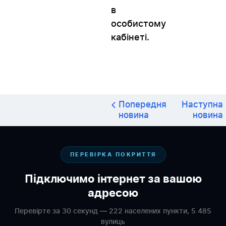
в 
особистому 
кабінеті
.
Попередня
Наступна
новина
новина
ПЕРЕВІРКА ПОКРИТТЯ
Підключимо інтернет за вашою
адресою
Перевірте за 30 секунд — 222 населених пункти, 5 485
вулиць