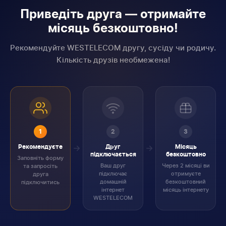
Приведіть друга — отримайте
місяць безкоштовно!
Рекомендуйте WESTELECOM другу, сусіду чи родичу.
Кількість друзів необмежена!
1
2
3
Рекомендуєте
Друг
Місяць
підключається
безкоштовно
Заповніть форму
Ваш друг
Через 2 місяці ви
та запросіть
підключає
отримуєте
друга
домашній
безкоштовний
підключитись
інтернет
місяць інтернету
WESTELECOM