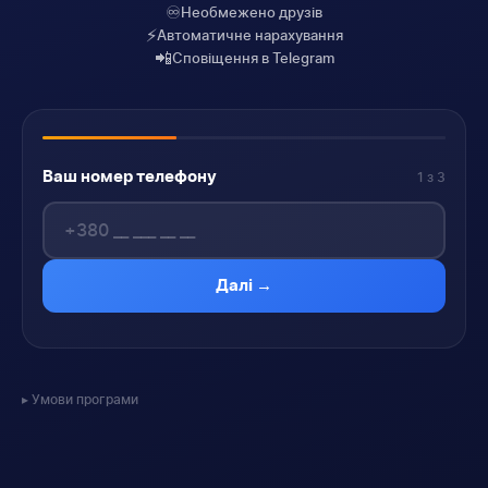
♾️
Необмежено друзів
⚡
Автоматичне нарахування
📲
Сповіщення в Telegram
Ваш номер телефону
1 з 3
Далі →
Умови програми