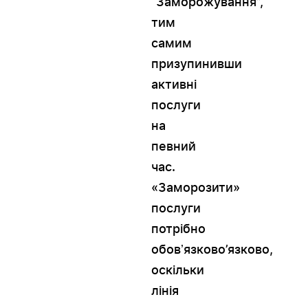
“Заморожування”,
тим
самим
призупинивши
активні
послуги
на
певний
час.
«Заморозити»
послуги
потрібно
обовʼязково’язково,
оскільки
лінія