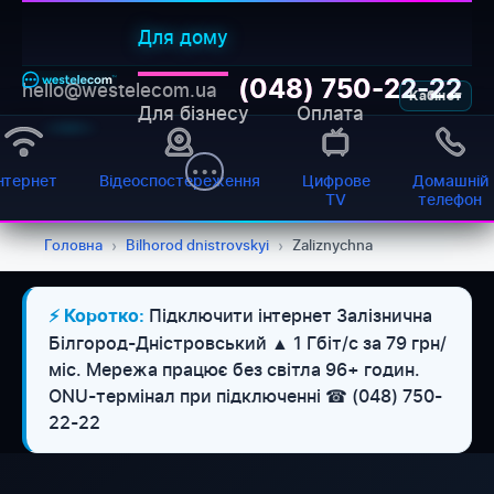
Для дому
(048) 750-22-22
hello@westelecom.ua
Кабінет
Для бізнесу
Оплата
нтернет
Відеоспостереження
Цифрове
Домашній
TV
телефон
Головна
›
Bilhorod dnistrovskyi
›
Zaliznychna
Підключити інтернет Залізнична
⚡ Коротко:
Білгород-Дністровський ▲ 1 Гбіт/с за 79 грн/
міс. Мережа працює без світла 96+ годин.
ONU-термінал при підключенні ☎ (048) 750-
22-22
WESTELECOM
Онлайн-підтримка