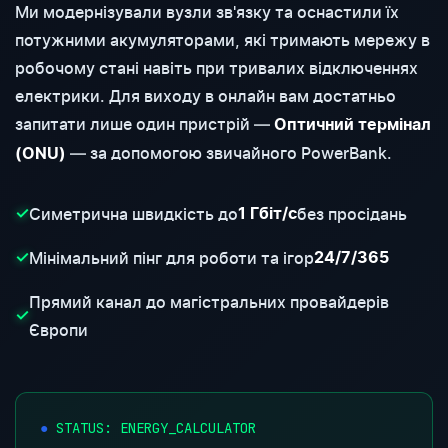
Ми модернізували вузли зв'язку та оснастили їх
потужними акумуляторами, які тримають мережу в
робочому стані навіть при тривалих відключеннях
електрики. Для виходу в онлайн вам достатньо
запитати лише один пристрій —
Оптичний термінал
— за допомогою звичайного PowerBank.
(ONU)
Симетрична швидкість до
без просідань
✓
1 Гбіт/с
Мінімальний пінг для роботи та ігор
✓
24/7/365
Прямий канал до магістральних провайдерів
✓
Європи
STATUS: ENERGY_CALCULATOR