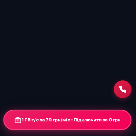
1 Гбіт/с за 79 грн/міс • Підключити за 0 грн