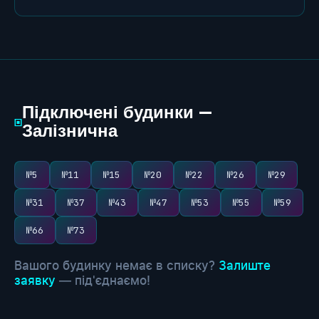
Підключені будинки —
▣
Залізнична
№5
№11
№15
№20
№22
№26
№29
№31
№37
№43
№47
№53
№55
№59
№66
№73
Вашого будинку немає в списку?
Залиште
заявку
— під'єднаємо!