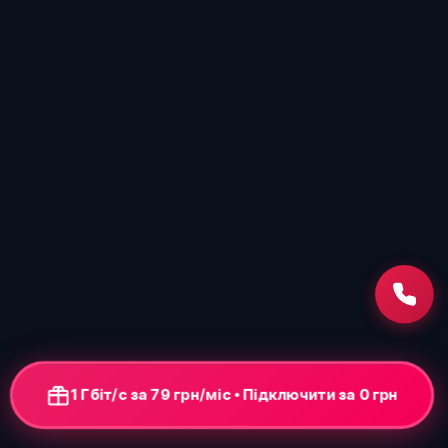
1 Гбіт/с за 79 грн/міс • Підключення від 0 грн
+ ONU-термінал