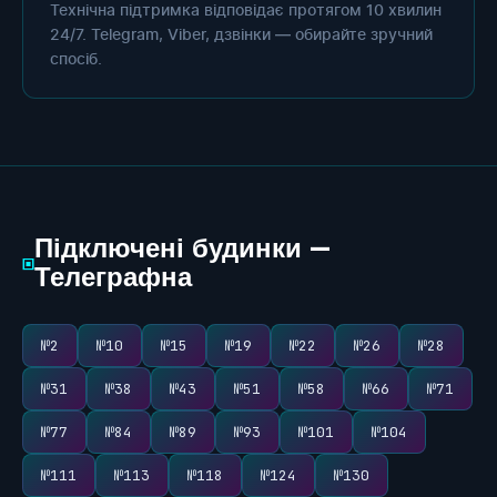
Технічна підтримка відповідає протягом 10 хвилин
24/7. Telegram, Viber, дзвінки — обирайте зручний
спосіб.
Підключені будинки —
▣
Телеграфна
№2
№10
№15
№19
№22
№26
№28
№31
№38
№43
№51
№58
№66
№71
№77
№84
№89
№93
№101
№104
№111
№113
№118
№124
№130