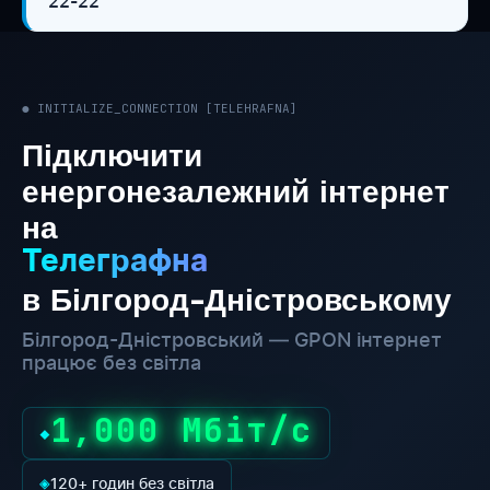
22-22
● INITIALIZE_CONNECTION [TELEHRAFNA]
Підключити
енергонезалежний інтернет
на
Телеграфна
в Білгород-Дністровському
Білгород-Дністровський — GPON інтернет
працює без світла
1,000 Мбіт/с
◆
◈
120+ годин без світла