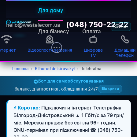
Для дому
(048) 750-22-22
hello@westelecom.ua
Кабінет
Для бізнесу
Оплата
нтернет
Відеоспостереження
Цифрове
Домашній
TV
телефон
Головна
›
Bilhorod dnistrovskyi
›
Telehrafna
Бот для самообслуговування
баланс, діагностика, обладнання 24/7
Відкрити
Підключити інтернет Телеграфна
⚡ Коротко:
Білгород-Дністровський ▲ 1 Гбіт/с за 79 грн/
міс. Мережа працює без світла 96+ годин.
WESTELECOM
Онлайн-підтримка
ONU-термінал при підключенні ☎ (048) 750-