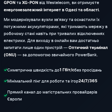
та
від Westelecom, ви отримуєте
GPON
XG-PON
.
енергонезалежний інтернет в Одесі та області
Ми модернізували вузли зв'язку та оснастили їх
потужними акумуляторами, які тримають мережу в
робочому стані навіть при тривалих відключеннях
електрики. Для виходу в онлайн вам достатньо
запитати лише один пристрій —
Оптичний термінал
— за допомогою звичайного PowerBank.
(ONU)
Симетрична швидкість до
без просідань
✓
1 Гбіт/с
Мінімальний пінг для роботи та ігор
✓
24/7/365
Прямий канал до магістральних провайдерів
✓
Європи