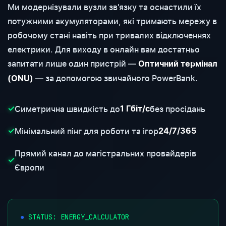
Ми модернізували вузли зв'язку та оснастили їх
потужними акумуляторами, які тримають мережу в
робочому стані навіть при тривалих відключеннях
електрики. Для виходу в онлайн вам достатньо
запитати лише один пристрій —
Оптичний термінал
— за допомогою звичайного PowerBank.
(ONU)
Симетрична швидкість до
без просідань
✓
1 Гбіт/с
Мінімальний пінг для роботи та ігор
✓
24/7/365
Прямий канал до магістральних провайдерів
✓
Європи
STATUS: ENERGY_CALCULATOR