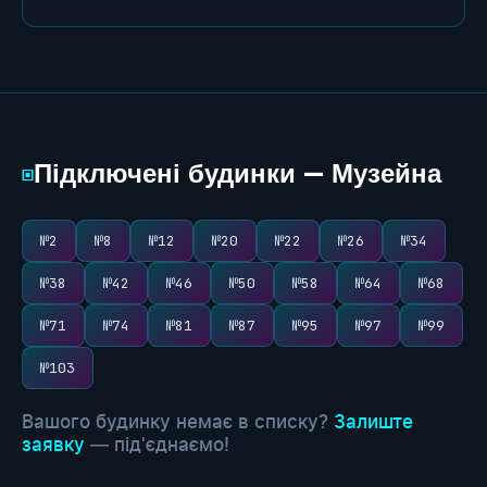
Підключені будинки — Музейна
▣
№2
№8
№12
№20
№22
№26
№34
№38
№42
№46
№50
№58
№64
№68
№71
№74
№81
№87
№95
№97
№99
№103
Вашого будинку немає в списку?
Залиште
заявку
— під'єднаємо!