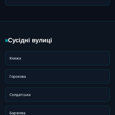
Сусідні вулиці
▣
Княжа
Горохова
Солдатська
Баржева