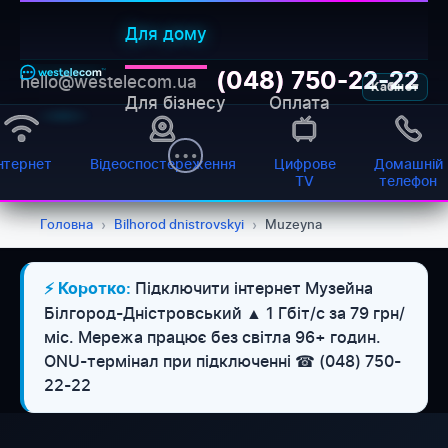
Для дому
(048) 750-22-22
hello@westelecom.ua
Кабінет
Для бізнесу
Оплата
нтернет
Відеоспостереження
Цифрове
Домашній
TV
телефон
Головна
›
Bilhorod dnistrovskyi
›
Muzeyna
Підключити інтернет Музейна
⚡ Коротко:
Білгород-Дністровський ▲ 1 Гбіт/с за 79 грн/
міс. Мережа працює без світла 96+ годин.
ONU-термінал при підключенні ☎ (048) 750-
22-22
WESTELECOM
Онлайн-підтримка