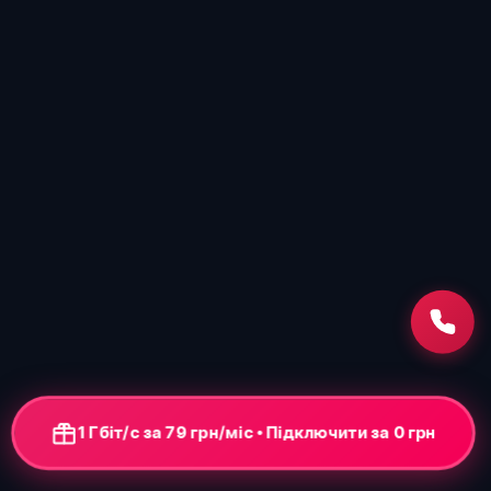
1 Гбіт/с за 79 грн/міс • Підключення від 0 грн
+ ONU-термінал