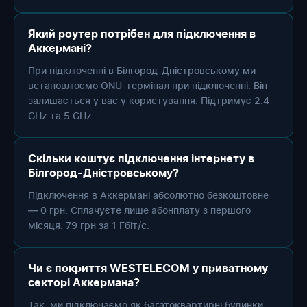
Який роутер потрібен для підключення в
Аккермані?
При підключенні в Білгород-Дністровському ми
встановлюємо ONU-термінал при підключенні. Він
залишається у вас у користування. Підтримує 2.4
GHz та 5 GHz.
Скільки коштує підключення інтернету в
Білгород-Дністровському?
Підключення в Аккермані абсолютно безкоштовне
— 0 грн. Сплачуєте лише абонплату з першого
місяця: 79 грн за 1 Гбіт/с.
Чи є покриття WESTELECOM у приватному
секторі Аккермана?
Так, ми підключаємо як багатоквартирні будинки,