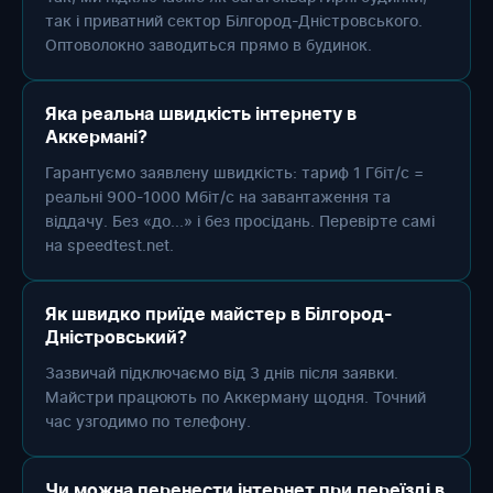
так і приватний сектор Білгород-Дністровського.
Оптоволокно заводиться прямо в будинок.
Яка реальна швидкість інтернету в
Аккермані?
Гарантуємо заявлену швидкість: тариф 1 Гбіт/с =
реальні 900-1000 Мбіт/с на завантаження та
віддачу. Без «до...» і без просідань. Перевірте самі
на speedtest.net.
Як швидко приїде майстер в Білгород-
Дністровський?
Зазвичай підключаємо від 3 днів після заявки.
Майстри працюють по Аккерману щодня. Точний
час узгодимо по телефону.
Чи можна перенести інтернет при переїзді в