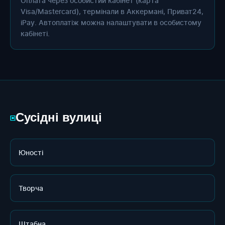
Оплата через особистий кабінет (карта
Visa/Mastercard), термінали в Аккермані, Приват24,
iPay. Автоплатіж можна налаштувати в особистому
кабінеті.
Сусідні вулиці
▣
Юності
Творча
Штабна