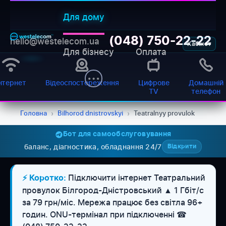
Для дому
(048) 750-22-22
hello@westelecom.ua
Кабінет
Для бізнесу
Оплата
нтернет
Відеоспостереження
Цифрове
Домашній
TV
телефон
Головна
›
Bilhorod dnistrovskyi
›
Teatralnyy provulok
Бот для самообслуговування
баланс, діагностика, обладнання 24/7
Відкрити
Підключити інтернет Театральний
⚡ Коротко:
провулок Білгород-Дністровський ▲ 1 Гбіт/с
за 79 грн/міс. Мережа працює без світла 96+
WESTELECOM
Онлайн-підтримка
годин. ONU-термінал при підключенні ☎