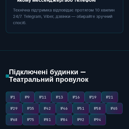
якому мессенджері або телефоні
Технічна підтримка відповідає протягом 10 хвилин
24/7. Telegram, Viber, дзвінки — обирайте зручний
спосіб.
Підключені будинки —
▣
Театральний провулок
№1
№9
№11
№13
№16
№19
№21
№29
№35
№42
№46
№51
№58
№65
№68
№75
№81
№84
№92
№94