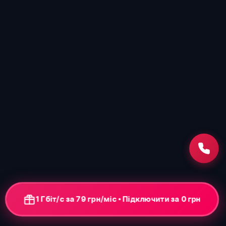
1 Гбіт/с за 79 грн/міс • Підключення від 0 грн
+ ONU-термінал