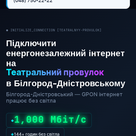
(048) 750-22-22
● INITIALIZE_CONNECTION [TEATRALNYY-PROVULOK]
Підключити
енергонезалежний інтернет
на
Театральний провулок
в Білгород-Дністровському
Білгород-Дністровський — GPON інтернет
працює без світла
1,000 Мбіт/с
◆
◈
144+ годин без світла