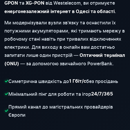
та
від Westelecom, ви отримуєте
GPON
XG-PON
.
енергонезалежний інтернет в Одесі та області
Ми модернізували вузли зв'язку та оснастили їх
потужними акумуляторами, які тримають мережу в
робочому стані навіть при тривалих відключеннях
електрики. Для виходу в онлайн вам достатньо
запитати лише один пристрій —
Оптичний термінал
— за допомогою звичайного PowerBank.
(ONU)
Симетрична швидкість до
без просідань
✓
1 Гбіт/с
Мінімальний пінг для роботи та ігор
✓
24/7/365
Прямий канал до магістральних провайдерів
✓
Європи