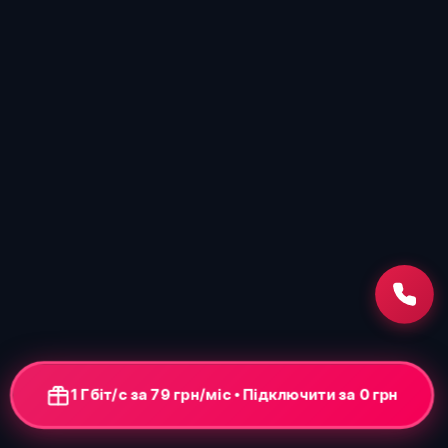
1 Гбіт/с за 79 грн/міс • Підключення від 0 грн
+ ONU-термінал