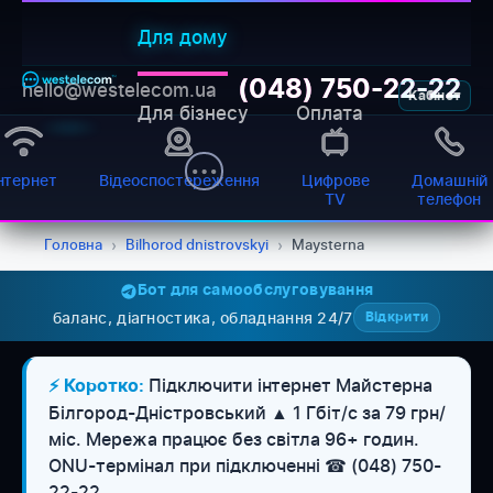
Для дому
(048) 750-22-22
hello@westelecom.ua
Кабінет
Для бізнесу
Оплата
нтернет
Відеоспостереження
Цифрове
Домашній
TV
телефон
Головна
›
Bilhorod dnistrovskyi
›
Maysterna
Бот для самообслуговування
баланс, діагностика, обладнання 24/7
Відкрити
Підключити інтернет Майстерна
⚡ Коротко:
Білгород-Дністровський ▲ 1 Гбіт/с за 79 грн/
міс. Мережа працює без світла 96+ годин.
WESTELECOM
ONU-термінал при підключенні ☎ (048) 750-
Онлайн-підтримка
22-22