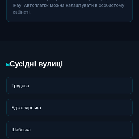
iPay. Автоплатіж можна налаштувати в особистому
кабінеті.
Сусідні вулиці
▣
Трудова
Бджолярська
Шабська