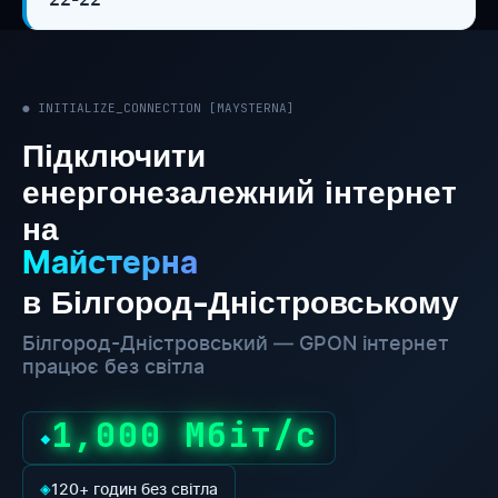
● INITIALIZE_CONNECTION [MAYSTERNA]
Підключити
енергонезалежний інтернет
на
Майстерна
в Білгород-Дністровському
Білгород-Дністровський — GPON інтернет
працює без світла
1,000 Мбіт/с
◆
◈
120+ годин без світла