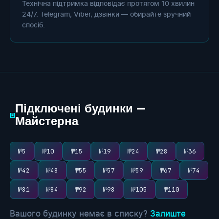
Технічна підтримка відповідає протягом 10 хвилин
24/7. Telegram, Viber, дзвінки — обирайте зручний
спосіб.
Підключені будинки —
▣
Майстерна
№5
№10
№15
№19
№24
№28
№36
№42
№48
№55
№57
№59
№67
№74
№81
№84
№92
№98
№105
№110
Вашого будинку немає в списку?
Залиште