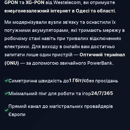
та
від Westelecom, ви отримуєте
GPON
XG-PON
.
енергонезалежний інтернет в Одесі та області
Ми модернізували вузли зв'язку та оснастили їх
потужними акумуляторами, які тримають мережу в
робочому стані навіть при тривалих відключеннях
електрики. Для виходу в онлайн вам достатньо
запитати лише один пристрій —
Оптичний термінал
— за допомогою звичайного PowerBank.
(ONU)
Симетрична швидкість до
без просідань
✓
1 Гбіт/с
Мінімальний пінг для роботи та ігор
✓
24/7/365
Прямий канал до магістральних провайдерів
✓
Європи