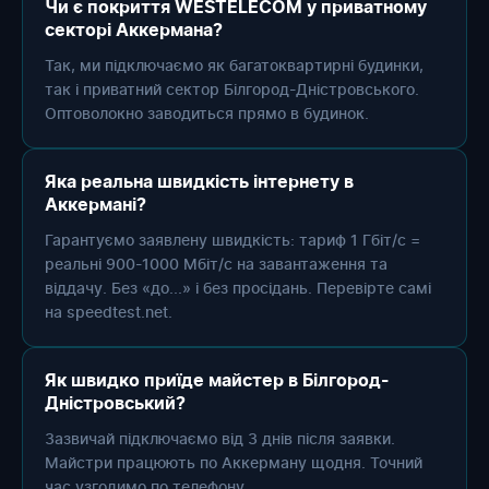
Чи є покриття WESTELECOM у приватному
секторі Аккермана?
Так, ми підключаємо як багатоквартирні будинки,
так і приватний сектор Білгород-Дністровського.
Оптоволокно заводиться прямо в будинок.
Яка реальна швидкість інтернету в
Аккермані?
Гарантуємо заявлену швидкість: тариф 1 Гбіт/с =
реальні 900-1000 Мбіт/с на завантаження та
віддачу. Без «до...» і без просідань. Перевірте самі
на speedtest.net.
Як швидко приїде майстер в Білгород-
Дністровський?
Зазвичай підключаємо від 3 днів після заявки.
Майстри працюють по Аккерману щодня. Точний
час узгодимо по телефону.