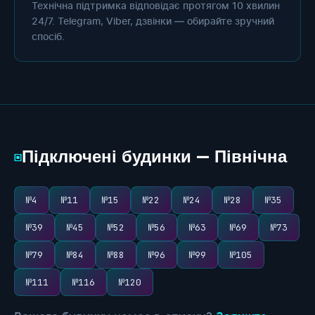
Технічна підтримка відповідає протягом 10 хвилин
24/7. Telegram, Viber, дзвінки — обирайте зручний
спосіб.
Підключені будинки — Північна
▣
№4
№11
№15
№22
№24
№28
№35
№39
№45
№52
№56
№63
№69
№73
№79
№84
№88
№96
№99
№105
№111
№116
№120