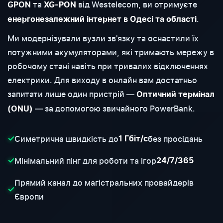
та
від Westelecom, ви отримуєте
GPON
XG-PON
.
енергонезалежний інтернет в Одесі та області
Ми модернізували вузли зв'язку та оснастили їх
потужними акумуляторами, які тримають мережу в
робочому стані навіть при тривалих відключеннях
електрики. Для виходу в онлайн вам достатньо
запитати лише один пристрій —
Оптичний термінал
— за допомогою звичайного PowerBank.
(ONU)
Симетрична швидкість до
без просідань
✓
1 Гбіт/с
Мінімальний пінг для роботи та ігор
✓
24/7/365
Прямий канал до магістральних провайдерів
✓
Європи