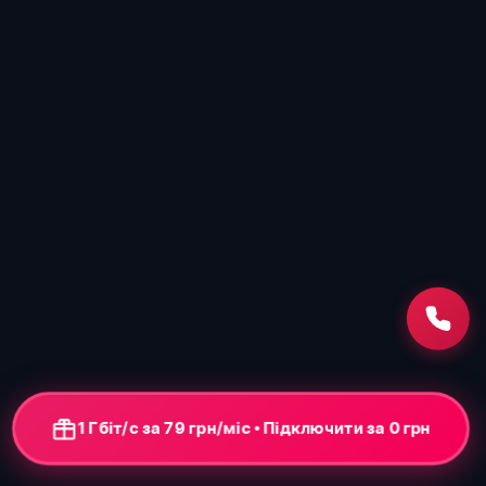
1 Гбіт/с за 79 грн/міс • Підключити за 0 грн