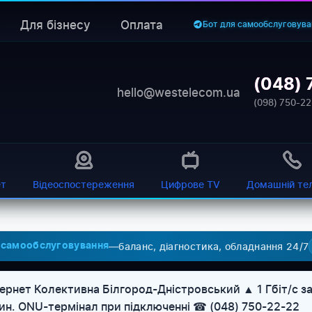
Для бізнесу
Оплата
Бот для самообслуговува
(048) 
hello@westelecom.ua
(098) 750-22
ет
Відеоспостереження
Цифрове TV
Домашній те
—
баланс, діагностика, обладнання 24/7
 самообслуговування
ернет Колективна Білгород-Дністровський ▲ 1 Гбіт/с за
дин. ONU-термінал при підключенні ☎ (048) 750-22-22