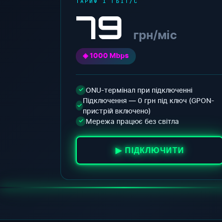
ТАРИФ 1 ГБІТ/С
79
грн/міс
◈ 1000 Mbps
ONU-термінал при підключенні
✓
Підключення — 0 грн під ключ (GPON-
✓
пристрій включено)
Мережа працює без світла
✓
▶ ПІДКЛЮЧИТИ