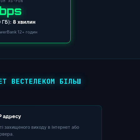
COM XG-PON
Gbps
 ГБ):
8 хвилин
werBank 12+ годин
ЕТ ВЕСТЕЛЕКОМ БІЛЬШ
P адресу
сті захищеного виходу в Інтернет або
рвера.