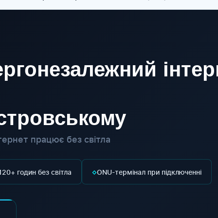
ргонезалежний інтер
істровському
ернет працює без світла
◇
120+ годин без світла
ONU-термінал при підключенні