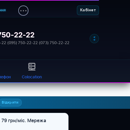
ння
Кабінет
750-22-22
NETWORK_STATUS: ONLINE
-22
·
(095) 750-22-22
·
(073) 750-22-22
лефон
Colocation
Відкрити
 79 грн/міс. Мережа