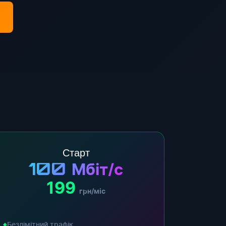
Старт
100
Мбіт/с
199
грн/міс
Безлімітний трафік