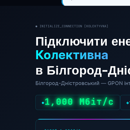
● INITIALIZE_CONNECTION [KOLEKTYVNA]
Підключити ене
Колективна
в Білгород-Дн
Білгород-Дністровський — GPON інт
1,000 Мбіт/с
◆
◈