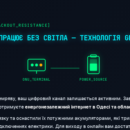
CKOUT_RESISTANCE]
ПРАЦЮЄ БЕЗ СВІТЛА — ТЕХНОЛОГІЯ G
ONU_TERMINAL
POWER_SOURCE
емряву, ваш цифровий канал залишається активним. За
 отримуєте
енергонезалежний інтернет в Одесі та обла
'язку та оснастили їх потужними акумуляторами, які т
відключеннях електрики. Для виходу в онлайн вам доста