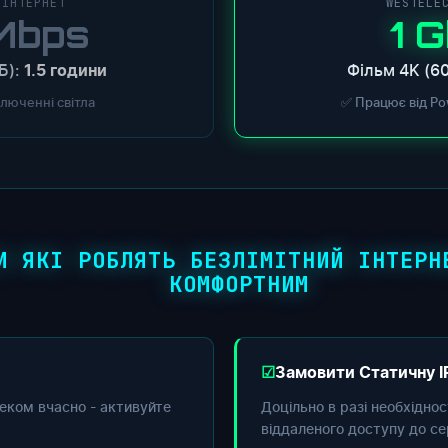
 ІНТЕРНЕТ
WESTELE
Mbps
1 
Б):
Фільм 4K (60
1.5 години
ключенні світла
✅ Працює від Po
И ЯКІ РОБЛЯТЬ БЕЗЛІМІТНИЙ ІНТЕРН
КОМФОРТНИМ
Замовити Статичну I
еком вчасно - активуйте
Доцільно в разі необхідно
віддаленого доступу до се