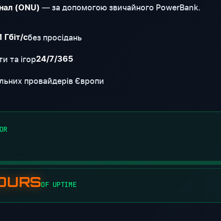
— за допомогою звичайного PowerBank.
нал (ONU)
без просідань
1 Гбіт/с
и та ігор
24/7/365
льних провайдерів Європи
OR
HOURS
OF UPTIME