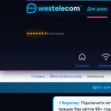
Для дому
за відгуками
4.4
Головна
Інтерн
Головна
›
Bilhorod dnistrovskyi
›
Kolektyvna
Бот для
Підключити інт
⚡ Коротко:
працює без світла 96+ го