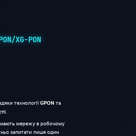
PON/XG-PON
вдяки технології
та
GPON
.
сті
римають мережу в робочому
тньо запитати лише один