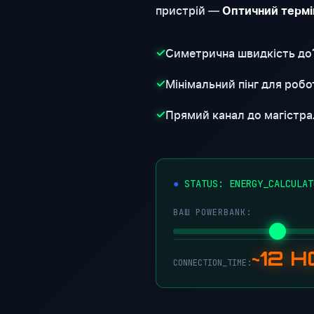
пристрій —
Оптичний термі
Симетрична швидкість до
✓
Мінімальний пінг для робот
✓
Прямий канал до магістра
✓
STATUS: ENERGY_CALCULAT
ВАШ POWERBANK:
~12 
CONNECTION_TIME: